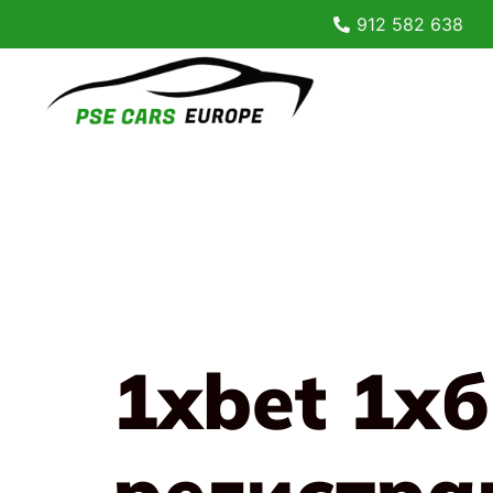
912 582 638
1xbet 1хб
регистра