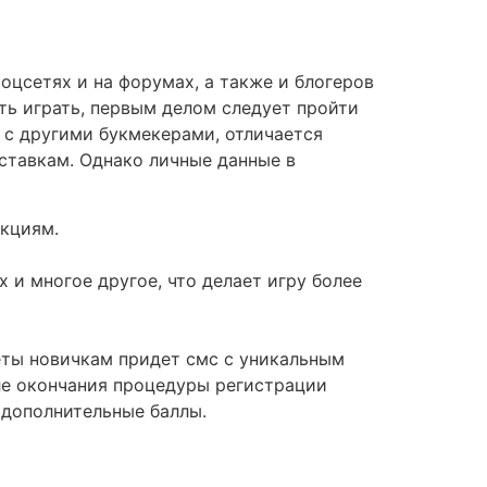
оцсетях и на форумах, а также и блогеров
ть играть, первым делом следует пройти
 с другими букмекерами, отличается
 ставкам. Однако личные данные в
укциям.
 и многое другое, что делает игру более
еты новичкам придет смс с уникальным
сле окончания процедуры регистрации
 дополнительные баллы.