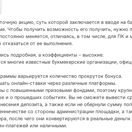
точную акцию, суть которой заключается в вводе на ба
ме. Чтобы получить возможность его получить, нужно п
остоянно меняется, отличаясь, в том числе, для ПК и 
 отказаться от ее выполнения.
ись подробная, а коэффициенты – высокие.
тся многие известные букмекерские организации, офи
граммы варьируется количество прокруток бонуса.
ршать онлайн-ставки через различные платформы.
ры с повышенными призовыми фондами, поэтому крупн
ре и о прошедших событиях. Вы не сможете вывести ср
несения депозита, а также если не обернули сумму по
шенничестве со стороны администрации площадки, а та
ра, после чего они конвертируются в реальные деньги
йн-платежей или наличными.