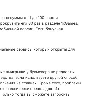
ланс суммы от 1 до 100 евро и
рокрутить его 30 раз в разделе 1xGames.
мобильной версии. Если бонусная
циальные сервисы которых открыты для
ые выигрыши у букмекера не редкость.
едства, если используете другой способ,
полнения на ставках. Кроме того, проблемы
кже технических неполадок. Их
. Только тогда вы сможете запросить