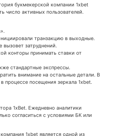
стория букмекерской компании 1xbet
ть число активных пользователей.
».
 инициировали транзакцию в выходные.
е вызовет затруднений.
ой конторы принимать ставки от
акже стандартные экспрессы.
ратить внимание на остальные детали. В
 в процессе посещения зеркала 1xbet.
тора 1xBet. Ежедневно аналитики
ько согласиться с условиями БК или
компания 1xbet является одной из