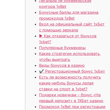
Легальна ли букмекерская
контора 1xBet
Бонусные баллы для магазина
промокодов 1xBet
Вход на официальный сайт 1хБет
с помощью зеркала
► Как отказаться от бонусов
1xbet?
Популярные букмекеры
Какие стратегии использовать,
чтобы выиграть
Виды бонусов в казино
✔ Регистрационный бонус 1хБет
Есть ли возможность получить
какие-нибудь бонусы делая
ставки на спорт в 1xbet?
Подарки новичкам – бонус «На
первый депозит» в 1ХБет казино
Промокод 1xBet при регистрации