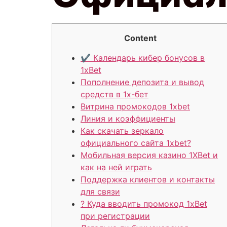
Content
✔ Календарь кибер бонусов в
1xBet
Пополнение депозита и вывод
средств в 1х-бет
Витрина промокодов 1xbet
Линия и коэффициенты
Как скачать зеркало
официального сайта 1xbet?
Мобильная версия казино 1XBet и
как на ней играть
Поддержка клиентов и контакты
для связи
? Куда вводить промокод 1xBet
при регистрации