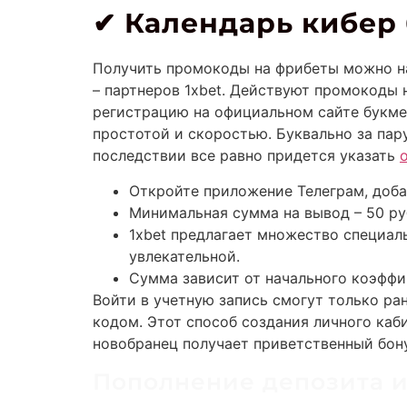
✔ Календарь кибер 
Получить промокоды на фрибеты можно нап
– партнеров 1xbet. Действуют промокоды 
регистрацию на официальном сайте букмек
простотой и скоростью. Буквально за пар
последствии все равно придется указать
Откройте приложение Телеграм, доба
Минимальная сумма на вывод – 50 руб
1xbet предлагает множество специаль
увлекательной.
Сумма зависит от начального коэффи
Войти в учетную запись смогут только ра
кодом. Этот способ создания личного каб
новобранец получает приветственный бон
Пополнение депозита и 