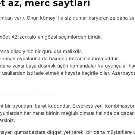
t az, merc saytlari
 imkan verir. Onun köməyi ilə siz qumar karyeranıza daha 
xBet AZ zerkalo ən gözəl seçimlərdən biridir.
ənə biləciyiniz bir quruluşa malikdir.
e-idman oyunlarına da baxmaq imkanınız mövcuddur.
 daha yaxşı başa düşmək üçün komandalar və oyunçular haqq
lif üsullardan istifadə etməklə həyata keçirilə bilər. Azərba
ydiyyat 1xBet
 bir oyundan ibarət kupondur. Ekspress yəni kombinasyon ku
oyunlardan hər hansı birinin məğlub olması halında da qaza
rsiniz.
ynayan qumarbazlara diqqət yetirərək, bir daha müştərilərə 