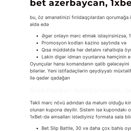
bet azerbaycan, 1xbe
bu, öz əmanətinizi fırıldaqçılardan qorumağa
əldə edə
Əgər onlayn mərc etmək istəyirsinizsə, 1
Promosyon kodları kazino saytında və
Qısa müddətdə hər detalını rahatlıqla öyr
Lakin digər idman oyunlarına həmçinin 
Oyunçular hansı komandanın qalib gələcəyini
bilərlər. Yeni istifadəçilərin qeydiyyatı müxtə
ilə qədər qadağan
Bukmeker kontorunda qe
Təkli mərc növü adından da məlum olduğu kimi
olunan kupona deyilir. Sistem isə kupondakı 
1xBet-də əmsalları istədiyiniz formata sala bilə
Bet Slip Battle, 30 və daha çox bahis o