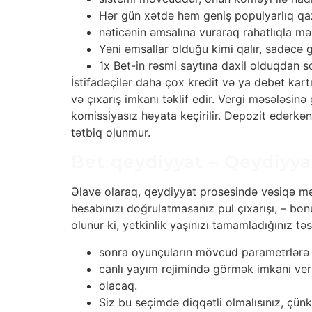
Hər gün xətdə həm geniş populyarlıq qaz
nəticənin əmsalına vuraraq rahatlıqla mər
Yəni əmsallar olduğu kimi qalır, sadəcə 
1x Bet-in rəsmi saytına daxil olduqdan 
İstifadəçilər daha çox kredit və ya debet kart
və çıxarış imkanı təklif edir. Vergi məsələsi
komissiyasız həyata keçirilir. Depozit edərkən,
tətbiq olunmur.
Bet qeydiyyat – Qeydiyy
Əlavə olaraq, qeydiyyat prosesində vəsiqə mə
hesabınızı doğrulatmasanız pul çıxarışı, – bo
olunur ki, yetkinlik yaşınızı tamamladığınız təst
sonra oyunçuların mövcud parametrlərə ə
canlı yayım rejimində görmək imkanı veri
olacaq.
Siz bu seçimdə diqqətli olmalısınız, çün