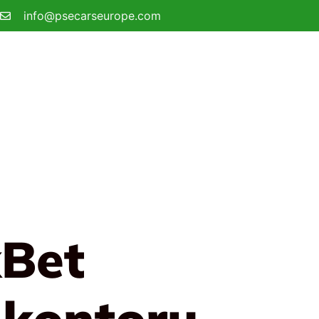
info@psecarseurope.com
xBet
kontoru,