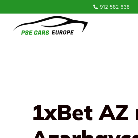
912 582 638
1xBet AZ 
Azərbayc