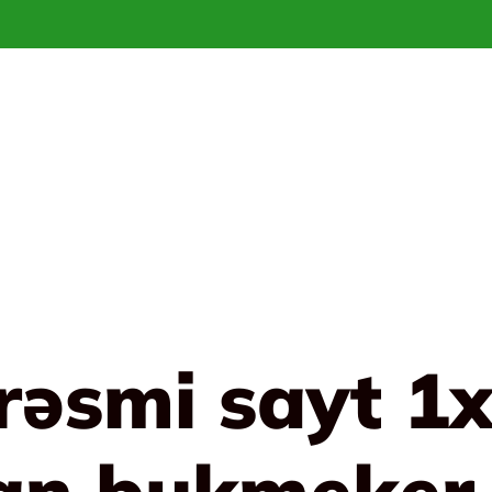
rəsmi sayt 1
an bukmeker 