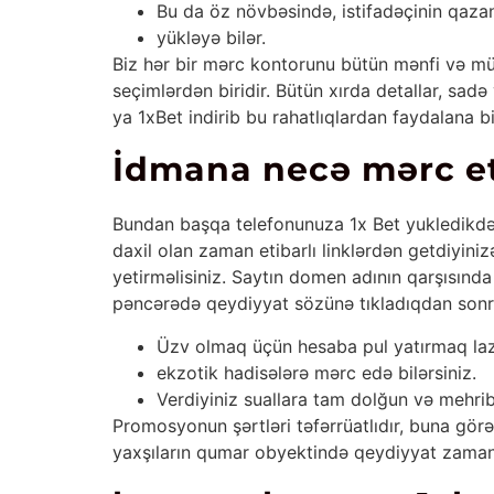
Bu da öz növbəsində, istifadəçinin qaza
yükləyə bilər.
Biz hər bir mərc kontorunu bütün mənfi və müsb
seçimlərdən biridir. Bütün xırda detallar, sadə 
ya 1xBet indirib bu rahatlıqlardan faydalana bi
İdmana necə mərc et
Bundan başqa telefonunuza 1x Bet yukledikdən
daxil olan zaman etibarlı linklərdən getdiyin
yetirməlisiniz. Saytın domen adının qarşısında
pəncərədə qeydiyyat sözünə tıkladıqdan sonra
Üzv olmaq üçün hesaba pul yatırmaq lazım
ekzotik hadisələrə mərc edə bilərsiniz.
Verdiyiniz suallara tam dolğun və mehriba
Promosyonun şərtləri təfərrüatlıdır, buna görə
yaxşıların qumar obyektində qeydiyyat zamanı