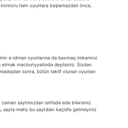
c kontoru həm oyunlara başlamazdan öncə,
mçinin e-idman oyunlarına da baxmaq imkanınız
u
etmək məcburiyyətində deyilsiniz. Sizdən
mladıqdan sonra, bütün təklif olunan oyunları
 zaman saytımızdan istifadə edə bilərsiniz.
bdən, sayta məhz bu saytdakı keçidlə getməyiniz