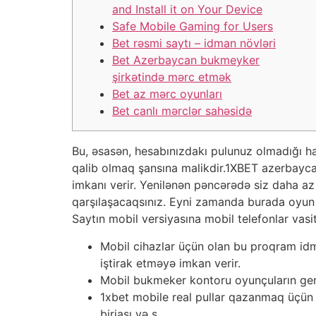
and Install it on Your Device
Safe Mobile Gaming for Users
Bet rəsmi saytı – idman növləri
Bet Azerbaycan bukmeyker
şirkətində mərc etmək
Bet az mərc oyunları
Bet canlı mərclər sahəsidə
Bu, əsasən, hesabınızdakı pulunuz olmadığı ha
qalib olmaq şansına malikdir.1XBET azerbayc
imkanı verir. Yenilənən pəncərədə siz daha az
qarşılaşacaqsınız. Eyni zamanda burada oyun ö
Saytın mobil versiyasına mobil telefonlar vas
Mobil cihazlar üçün olan bu proqram idm
iştirak etməyə imkan verir.
Mobil bukmeker kontoru oyunçuların geni
1xbet mobile real pullar qazanmaq üçün öz
birjası və s.