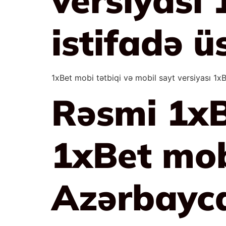
istifadə ü
1xBet mobi tətbiqi və mobil sayt versiyası 1xB
Rəsmi 1xB
1xBet mob
Azərbayc