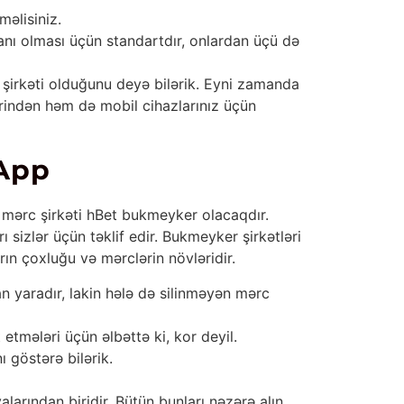
məlisiniz.
nı olması üçün standartdır, onlardan üçü də
 şirkəti olduğunu deyə bilərik. Eyni zamanda
rindən həm də mobil cihazlarınız üçün
 App
k mərc şirkəti hBet bukmeyker olacaqdır.
sizlər üçün təklif edir. Bukmeyker şirkətləri
ın çoxluğu və mərclərin növləridir.
n yaradır, lakin hələ də silinməyən mərc
etmələri üçün əlbəttə ki, kor deyil.
 göstərə bilərik.
arından biridir. Bütün bunları nəzərə alın