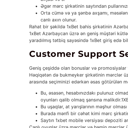
Əgər mərc şirkətinin saytından pullarınız
Orta cümə və ya şənbə axşamı, məsələn, 
canlı axın olunur.
Rahat bir şəkildə 1xBet bahis şirkətinin Azər
1xBet Azərbaycan üzrə ən geniş müştəri kütlə
yaradılmış tətbiq sayəsində 1xBet giriş edə bil
Customer Support Se
Geniş çeşiddə olan bonuslar və promosiyalar t
Həqiqətən də bukmeyker şirkətinin mərclər üzrə
arasında seçiminizi edərkən əsas götürülən məs
Bu, əsasən, hesabınızdakı pulunuz olmadı
oyunları qalib olmaq şansına malikdir.
Bu uşaqlar, at yarışlarının məşhur olması
Burada mənfi bir cəhət kimi mərc şirkətin
Saytın 1xbet mobile versiyası depoziti art
Canlı oyunlar üzrə mərclər və həmin mərclər üç