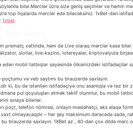
öylənilə bilər.Mərclər üzrə sizə geniş seçimlər və həmin mər
zrə top liqalarda mərclər edə biləcəksiniz. 1xBet-dən istifad
iz
1xbet
.
: tam baxış
həm prematç xəttində, həm də Live olaraq mərclər kəsə bilər
izator, slotlar, live-kazino, lotereyalar, kriptovalyuta birjası
 edən mobil tətbiqlər sayəsində ölkəmizdəki istifadəçilər s
-poçtumu və veb saytımı bu brauzerdə saxlayın.
dir ki, bu da istənilən istifadəçiyə onu asanlıqla və tez b
dmana pul qoyuluşları etmək təklif olunmur, bu mobil tətbiq
rini sınaya bilərlər.
n poçt, telefon nömrəsi, onlayn-məsləhətçi, əks əlaqə forması
 heç vaxt olmayacaqdır – hər şey maksimum dərəcədə sadə, r
u brauzerdə saxlayın. 1XBet az , 40-dan çox dildə mərc oyu