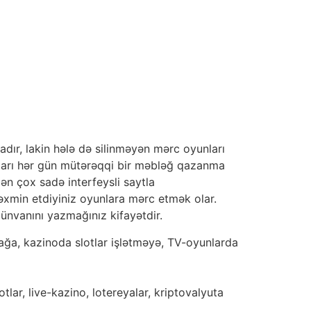
dır, lakin hələ də silinməyən mərc oyunları
ları hər gün mütərəqqi bir məbləğ qazanma
ən çox sadə interfeysli saytla
əxmin etdiyiniz oyunlara mərc etmək olar.
ünvanını yazmağınız kifayətdir.
ağa, kazinoda slotlar işlətməyə, TV-oyunlarda
lar, live-kazino, lotereyalar, kriptovalyuta