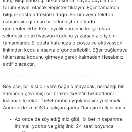
karşı Bilgilerinizi girdikten sonra ihtiyaç duyulan bir
forum yayını olacak Register tıklayın. Eğer tamamen
bilgi e-posta adresinizi doğru Forum veya telefon
numarasını girin an bir etkinleştirme kodu
gönderilecektir. Eğer üyelik sürecine karşı tekrar
sekmesinde aktivasyon kodunu yazarsanız o işlemi
tamamlandı. E-posta kutunuza e-posta ve aktivasyon
linkinden kodu alırsanız o gönderilebilir. Eğer bağlantıya
tıklarsanız kodunu girmeye gerek kalmadan Hesabınız
aktif olacaktır.
bet Bahis Şirketi ve Hakkında
Böylece, bir kişi bir yere bağlı olmayacak, herhangi bir
zamanda çevrimiçi bir broker 1xBet’in hizmetlerini
kullanabilecektir. 1xBet mobil uygulamasını yüklemek,
Android’de ve iOS’ta çalışan gadget’lar için kullanılabilir.
Az önce de söylediğimiz gibi, 1x bet’in kapanma
ihtimali yoktur ve giriş linki 24 saat boyunca