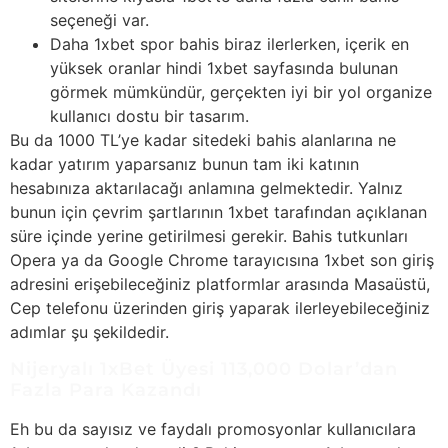
seçeneği var.
Daha 1xbet spor bahis biraz ilerlerken, içerik en
yüksek oranlar hindi 1xbet sayfasında bulunan
görmek mümkündür, gerçekten iyi bir yol organize
kullanıcı dostu bir tasarım.
Bu da 1000 TL’ye kadar sitedeki bahis alanlarına ne
kadar yatırım yaparsanız bunun tam iki katının
hesabınıza aktarılacağı anlamına gelmektedir. Yalnız
bunun için çevrim şartlarının 1xbet tarafından açıklanan
süre içinde yerine getirilmesi gerekir. Bahis tutkunları
Opera ya da Google Chrome tarayıcısına 1xbet son giriş
adresini erişebileceğiniz platformlar arasında Masaüstü,
Cep telefonu üzerinden giriş yaparak ilerleyebileceğiniz
adımlar şu şekildedir.
Nijeryalı 1xBet Üyesi 113,000 Dolar’dan
Fazla Para Kazandı
Eh bu da sayısız ve faydalı promosyonlar kullanıcılara