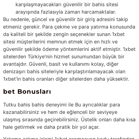
karşılaşmayacakları güvenilir bir bahis sitesi
arayışında fazlasıyla zaman harcamaktalar.
Bu nedenle, güncel ve güvenilir bir giriş adresini takip
etmeniz gerekir. Para çekme ve para yatırma konusunda
da kaliteli bir şekilde zengin seçenekler sunan 1xbet
sitesi müşterilerini memnun etmek için en hızlı ve
güvenilir şekilde ödeme yöntemlerini aktif etmiştir. 1xbet
sitelerden Türkiye’nin hizmet sunumundan büyük bir
avantajdır. Güvenli, basit ve kullanımı kolay, diğer
denizaşırı bahis siteleriyle karşılaştırılamayacak olan
1xbet’in bahis oranları diğer sitelerden daha yüksektir.
bet Bonusları
Tutku bahis bahis deneyimi ile Bu ayrıcalıklar para
kazanabilirsiniz ve hem de eğlenceli bir seviyeye
ulaşmış sırasında geçirebilirsiniz. Üstelik onları daha kısa
hale getirmek ve daha pratik bir yol açar.
Yatırma çekme işlemi 1xbet promosyon kodu tarafından