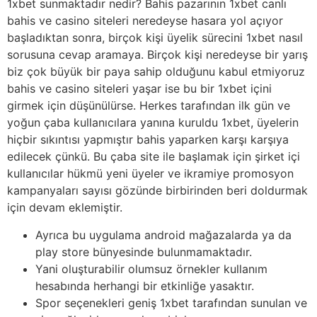
1xbet sunmaktadır nedir? Bahis pazarının 1xbet canlı
bahis ve casino siteleri neredeyse hasara yol açıyor
başladıktan sonra, birçok kişi üyelik sürecini 1xbet nasıl
sorusuna cevap aramaya. Birçok kişi neredeyse bir yarış
biz çok büyük bir paya sahip olduğunu kabul etmiyoruz
bahis ve casino siteleri yaşar ise bu bir 1xbet içini
girmek için düşünülürse. Herkes tarafından ilk gün ve
yoğun çaba kullanıcılara yanına kuruldu 1xbet, üyelerin
hiçbir sıkıntısı yapmıştır bahis yaparken karşı karşıya
edilecek çünkü. Bu çaba site ile başlamak için şirket içi
kullanıcılar hükmü yeni üyeler ve ikramiye promosyon
kampanyaları sayısı gözünde birbirinden beri doldurmak
için devam eklemiştir.
Ayrıca bu uygulama android mağazalarda ya da
play store bünyesinde bulunmamaktadır.
Yani oluşturabilir olumsuz örnekler kullanım
hesabında herhangi bir etkinliğe yasaktır.
Spor seçenekleri geniş 1xbet tarafından sunulan ve