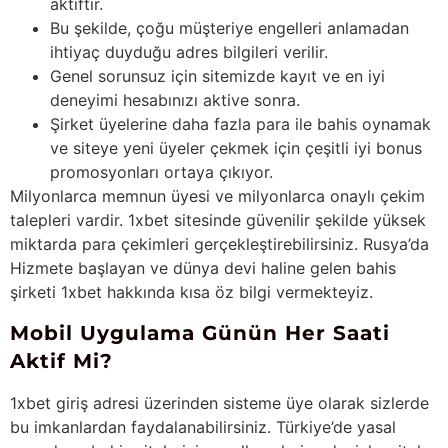
aktiftir.
Bu şekilde, çoğu müşteriye engelleri anlamadan
ihtiyaç duyduğu adres bilgileri verilir.
Genel sorunsuz için sitemizde kayıt ve en iyi
deneyimi hesabınızı aktive sonra.
Şirket üyelerine daha fazla para ile bahis oynamak
ve siteye yeni üyeler çekmek için çeşitli iyi bonus
promosyonları ortaya çıkıyor.
Milyonlarca memnun üyesi ve milyonlarca onaylı çekim
talepleri vardir. 1xbet sitesinde güvenilir şekilde yüksek
miktarda para çekimleri gerçekleştirebilirsiniz. Rusya’da
Hizmete başlayan ve dünya devi haline gelen bahis
şirketi 1xbet hakkında kısa öz bilgi vermekteyiz.
Mobil Uygulama Günün Her Saati
Aktif Mi?
1xbet giriş adresi üzerinden sisteme üye olarak sizlerde
bu imkanlardan faydalanabilirsiniz. Türkiye’de yasal