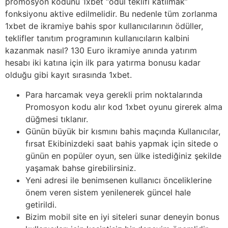
promosyon kodunu 1xbet “ödül teklifi katılmak”
fonksiyonu aktive edilmelidir. Bu nedenle tüm zorlanma
1xbet de ikramiye bahis spor kullanıcılarının ödüller,
teklifler tanıtım programının kullanıcıların kalbini
kazanmak nasıl? 130 Euro ikramiye anında yatırım
hesabı iki katına için ilk para yatırma bonusu kadar
olduğu gibi kayıt sırasında 1xbet.
Para harcamak veya gerekli prim noktalarında
Promosyon kodu alır kod 1xbet oyunu girerek alma
düğmesi tıklanır.
Günün büyük bir kısmını bahis maçında Kullanıcılar,
fırsat Ekibinizdeki saat bahis yapmak için sitede o
günün en popüler oyun, sen ülke istediğiniz şekilde
yaşamak bahse girebilirsiniz.
Yeni adresi ile benimsenen kullanıcı önceliklerine
önem veren sistem yenilenerek güncel hale
getirildi.
Bizim mobil site en iyi siteleri sunar deneyin bonus