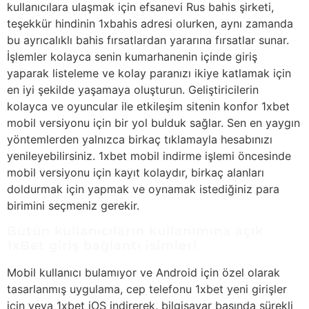
kullanıcılara ulaşmak için efsanevi Rus bahis şirketi,
teşekkür hindinin 1xbahis adresi olurken, aynı zamanda
bu ayrıcalıklı bahis fırsatlardan yararına fırsatlar sunar.
İşlemler kolayca senin kumarhanenin içinde giriş
yaparak listeleme ve kolay paranızı ikiye katlamak için
en iyi şekilde yaşamaya oluşturun. Geliştiricilerin
kolayca ve oyuncular ile etkileşim sitenin konfor 1xbet
mobil versiyonu için bir yol bulduk sağlar. Sen en yaygın
yöntemlerden yalnızca birkaç tıklamayla hesabınızı
yenileyebilirsiniz. 1xbet mobil indirme işlemi öncesinde
mobil versiyonu için kayıt kolaydır, birkaç alanları
doldurmak için yapmak ve oynamak istediğiniz para
birimini seçmeniz gerekir.
Bütün kullanıcıların kullanımına açık
1xBet giriş bağlantı isimleri
Mobil kullanıcı bulamıyor ve Android için özel olarak
tasarlanmış uygulama, cep telefonu 1xbet yeni girişler
için veya 1xbet iOS indirerek, bilgisayar başında sürekli