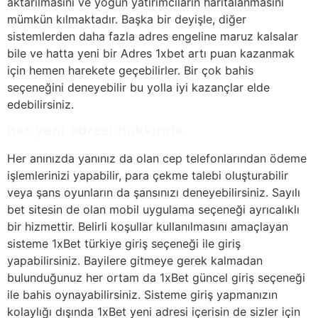
aktarılmasını ve yoğun yatırımcıların haritalanmasını
mümkün kılmaktadır. Başka bir deyişle, diğer
sistemlerden daha fazla adres engeline maruz kalsalar
bile ve hatta yeni bir Adres 1xbet artı puan kazanmak
için hemen harekete geçebilirler. Bir çok bahis
seçeneğini deneyebilir bu yolla iyi kazançlar elde
edebilirsiniz.
bet yeni adresi hakkında
Her anınızda yanınız da olan cep telefonlarından ödeme
işlemlerinizi yapabilir, para çekme talebi oluşturabilir
veya şans oyunların da şansınızı deneyebilirsiniz. Sayılı
bet sitesin de olan mobil uygulama seçeneği ayrıcalıklı
bir hizmettir. Belirli koşullar kullanılmasını amaçlayan
sisteme 1xBet türkiye giriş seçeneği ile giriş
yapabilirsiniz. Bayilere gitmeye gerek kalmadan
bulunduğunuz her ortam da 1xBet güncel giriş seçeneği
ile bahis oynayabilirsiniz. Sisteme giriş yapmanızın
kolaylığı dışında 1xBet yeni adresi içerisin de sizler için