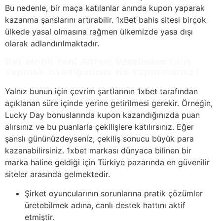
Bu nedenle, bir maça katılanlar anında kupon yaparak
kazanma şanslarını artırabilir. 1xBet bahis sitesi birçok
ülkede yasal olmasına rağmen ülkemizde yasa dışı
olarak adlandırılmaktadır.
Bet Mobil Yeni Adresi Üzerinden Giriş
Yapmak İstediğinizde Ne Yapmalısınız?
Yalnız bunun için çevrim şartlarının 1xbet tarafından
açıklanan süre içinde yerine getirilmesi gerekir. Örneğin,
Lucky Day bonuslarında kupon kazandığınızda puan
alırsınız ve bu puanlarla çekilişlere katılırsınız. Eğer
şanslı gününüzdeyseniz, çekiliş sonucu büyük para
kazanabilirsiniz. 1xbet markası dünyaca bilinen bir
marka haline geldiği için Türkiye pazarında en güvenilir
siteler arasında gelmektedir.
Şirket oyuncularının sorunlarına pratik çözümler
üretebilmek adına, canlı destek hattını aktif
etmiştir.