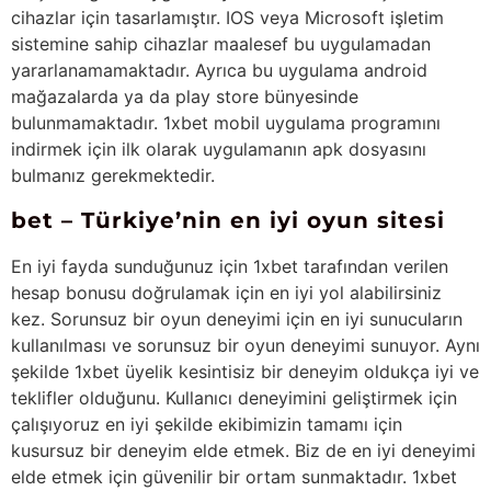
cihazlar için tasarlamıştır. IOS veya Microsoft işletim
sistemine sahip cihazlar maalesef bu uygulamadan
yararlanamamaktadır. Ayrıca bu uygulama android
mağazalarda ya da play store bünyesinde
bulunmamaktadır. 1xbet mobil uygulama programını
indirmek için ilk olarak uygulamanın apk dosyasını
bulmanız gerekmektedir.
bet – Türkiye’nin en iyi oyun sitesi
En iyi fayda sunduğunuz için 1xbet tarafından verilen
hesap bonusu doğrulamak için en iyi yol alabilirsiniz
kez. Sorunsuz bir oyun deneyimi için en iyi sunucuların
kullanılması ve sorunsuz bir oyun deneyimi sunuyor. Aynı
şekilde 1xbet üyelik kesintisiz bir deneyim oldukça iyi ve
teklifler olduğunu. Kullanıcı deneyimini geliştirmek için
çalışıyoruz en iyi şekilde ekibimizin tamamı için
kusursuz bir deneyim elde etmek. Biz de en iyi deneyimi
elde etmek için güvenilir bir ortam sunmaktadır. 1xbet