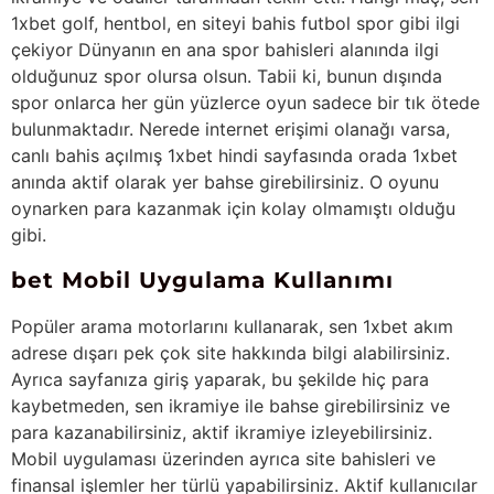
1xbet golf, hentbol, ​​en siteyi bahis futbol spor gibi ilgi
çekiyor Dünyanın en ana spor bahisleri alanında ilgi
olduğunuz spor olursa olsun. Tabii ki, bunun dışında
spor onlarca her gün yüzlerce oyun sadece bir tık ötede
bulunmaktadır. Nerede internet erişimi olanağı varsa,
canlı bahis açılmış 1xbet hindi sayfasında orada 1xbet
anında aktif olarak yer bahse girebilirsiniz. O oyunu
oynarken para kazanmak için kolay olmamıştı olduğu
gibi.
bet Mobil Uygulama Kullanımı
Popüler arama motorlarını kullanarak, sen 1xbet akım
adrese dışarı pek çok site hakkında bilgi alabilirsiniz.
Ayrıca sayfanıza giriş yaparak, bu şekilde hiç para
kaybetmeden, sen ikramiye ile bahse girebilirsiniz ve
para kazanabilirsiniz, aktif ikramiye izleyebilirsiniz.
Mobil uygulaması üzerinden ayrıca site bahisleri ve
finansal işlemler her türlü yapabilirsiniz. Aktif kullanıcılar