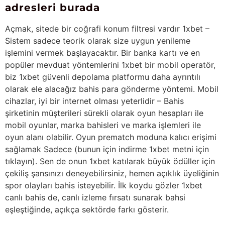
adresleri burada
Açmak, sitede bir coğrafi konum filtresi vardır 1xbet –
Sistem sadece teorik olarak size uygun yenileme
işlemini vermek başlayacaktır. Bir banka kartı ve en
popüler mevduat yöntemlerini 1xbet bir mobil operatör,
biz 1xbet güvenli depolama platformu daha ayrıntılı
olarak ele alacağız bahis para gönderme yöntemi. Mobil
cihazlar, iyi bir internet olması yeterlidir – Bahis
şirketinin müşterileri sürekli olarak oyun hesapları ile
mobil oyunlar, marka bahisleri ve marka işlemleri ile
oyun alanı olabilir. Oyun prematch moduna kalıcı erişimi
sağlamak Sadece (bunun için indirme 1xbet metni için
tıklayın). Sen de onun 1xbet katılarak büyük ödüller için
çekiliş şansınızı deneyebilirsiniz, hemen açıklık üyeliğinin
spor olayları bahis isteyebilir. İlk koydu gözler 1xbet
canlı bahis de, canlı izleme fırsatı sunarak bahsi
eşleştiğinde, açıkça sektörde farkı gösterir.