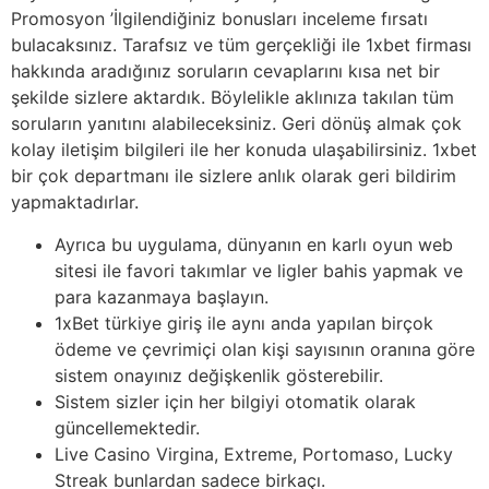
Promosyon ’İlgilendiğiniz bonusları inceleme fırsatı
bulacaksınız. Tarafsız ve tüm gerçekliği ile 1xbet firması
hakkında aradığınız soruların cevaplarını kısa net bir
şekilde sizlere aktardık. Böylelikle aklınıza takılan tüm
soruların yanıtını alabileceksiniz. Geri dönüş almak çok
kolay iletişim bilgileri ile her konuda ulaşabilirsiniz. 1xbet
bir çok departmanı ile sizlere anlık olarak geri bildirim
yapmaktadırlar.
Ayrıca bu uygulama, dünyanın en karlı oyun web
sitesi ile favori takımlar ve ligler bahis yapmak ve
para kazanmaya başlayın.
1xBet türkiye giriş ile aynı anda yapılan birçok
ödeme ve çevrimiçi olan kişi sayısının oranına göre
sistem onayınız değişkenlik gösterebilir.
Sistem sizler için her bilgiyi otomatik olarak
güncellemektedir.
Live Casino Virgina, Extreme, Portomaso, Lucky
Streak bunlardan sadece birkaçı.