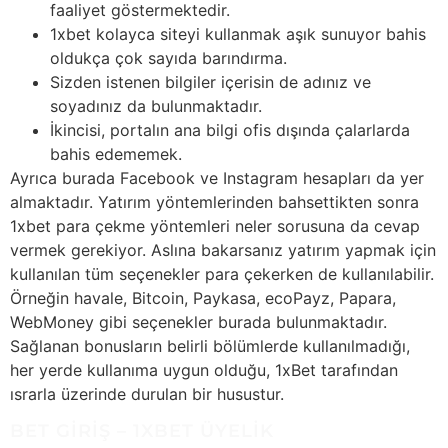
faaliyet göstermektedir.
1xbet kolayca siteyi kullanmak aşık sunuyor bahis
oldukça çok sayıda barındırma.
Sizden istenen bilgiler içerisin de adınız ve
soyadınız da bulunmaktadır.
İkincisi, portalın ana bilgi ofis dışında çalarlarda
bahis edememek.
Ayrıca burada Facebook ve Instagram hesapları da yer
almaktadır. Yatırım yöntemlerinden bahsettikten sonra
1xbet para çekme yöntemleri neler sorusuna da cevap
vermek gerekiyor. Aslına bakarsanız yatırım yapmak için
kullanılan tüm seçenekler para çekerken de kullanılabilir.
Örneğin havale, Bitcoin, Paykasa, ecoPayz, Papara,
WebMoney gibi seçenekler burada bulunmaktadır.
Sağlanan bonusların belirli bölümlerde kullanılmadığı,
her yerde kullanıma uygun olduğu, 1xBet tarafından
ısrarla üzerinde durulan bir husustur.
BET GİRİŞ – 1XBET ÜYELİK