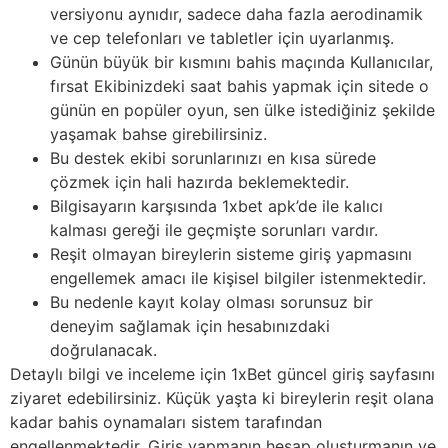
versiyonu aynıdır, sadece daha fazla aerodinamik
ve cep telefonları ve tabletler için uyarlanmış.
Günün büyük bir kısmını bahis maçında Kullanıcılar,
fırsat Ekibinizdeki saat bahis yapmak için sitede o
günün en popüler oyun, sen ülke istediğiniz şekilde
yaşamak bahse girebilirsiniz.
Bu destek ekibi sorunlarınızı en kısa sürede
çözmek için hali hazırda beklemektedir.
Bilgisayarın karşısında 1xbet apk’de ile kalıcı
kalması gereği ile geçmişte sorunları vardır.
Reşit olmayan bireylerin sisteme giriş yapmasını
engellemek amacı ile kişisel bilgiler istenmektedir.
Bu nedenle kayıt kolay olması sorunsuz bir
deneyim sağlamak için hesabınızdaki
doğrulanacak.
Detaylı bilgi ve inceleme için 1xBet güncel giriş sayfasını
ziyaret edebilirsiniz. Küçük yaşta ki bireylerin reşit olana
kadar bahis oynamaları sistem tarafından
engellenmektedir. Giriş yapmanın hesap oluşturmanın ve