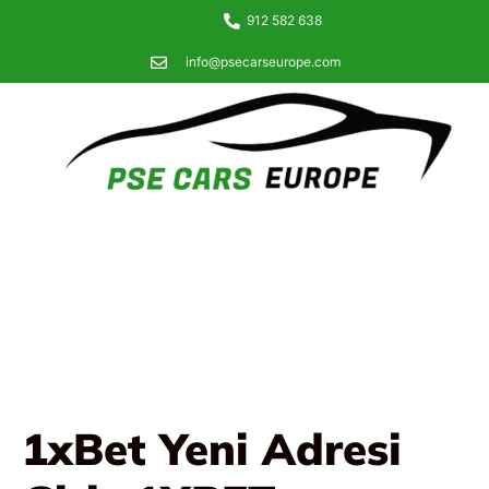
912 582 638
info@psecarseurope.com
1xBet Yeni Adresi