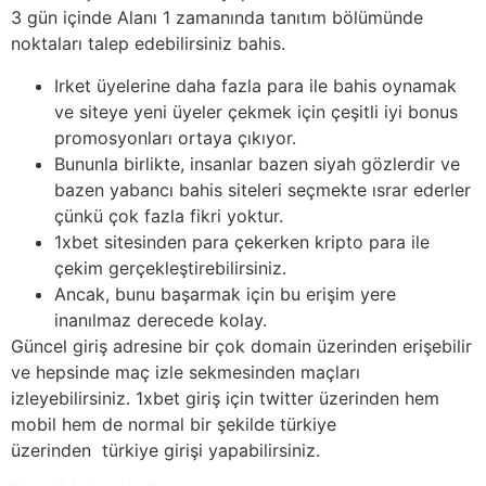
3 gün içinde Alanı 1 zamanında tanıtım bölümünde
noktaları talep edebilirsiniz bahis.
Irket üyelerine daha fazla para ile bahis oynamak
ve siteye yeni üyeler çekmek için çeşitli iyi bonus
promosyonları ortaya çıkıyor.
Bununla birlikte, insanlar bazen siyah gözlerdir ve
bazen yabancı bahis siteleri seçmekte ısrar ederler
çünkü çok fazla fikri yoktur.
1xbet sitesinden para çekerken kripto para ile
çekim gerçekleştirebilirsiniz.
Ancak, bunu başarmak için bu erişim yere
inanılmaz derecede kolay.
Güncel giriş adresine bir çok domain üzerinden erişebilir
ve hepsinde maç izle sekmesinden maçları
izleyebilirsiniz. 1xbet giriş için twitter üzerinden hem
mobil hem de normal bir şekilde türkiye
üzerinden türkiye girişi yapabilirsiniz.