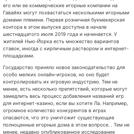
его или ее коммерческие игорные компании на
Гавайях могут похвастаться несколькими игорными
домами племени. Первая розничная букмекерская
контора в этом выпуске доступна в начале
шестнадцатого июля 2019 года и начинается. У
жителей Нью-Йорка есть множество вариантов
ставок, иногда с кирпичным раствором и интернет-
площадками.
Государство приняло новое законодательство для
особо мелких онлайн-игроков, но оно будет
контролировать их игровую индустрию. Тем не
менее, есть несколько препятствий, которые могут
замедлить весь процесс добавления названий игр
для интернет-казино, если вы хотите Ла. Например,
огромное количество конкурентов в играх
опасаются, что это уничтожит существующие
полноценные игорные дома в этом вопросе. . Тем не
менее, недавно опубликованное исследование