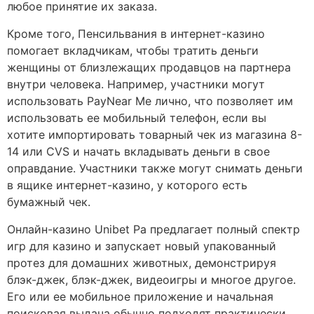
любое принятие их заказа.
Кроме того, Пенсильвания в интернет-казино
помогает вкладчикам, чтобы тратить деньги
женщины от близлежащих продавцов на партнера
внутри человека. Например, участники могут
использовать PayNear Me лично, что позволяет им
использовать ее мобильный телефон, если вы
хотите импортировать товарный чек из магазина 8-
14 или CVS и начать вкладывать деньги в свое
оправдание. Участники также могут снимать деньги
в ящике интернет-казино, у которого есть
бумажный чек.
Онлайн-казино Unibet Pa предлагает полный спектр
игр для казино и запускает новый упакованный
протез для домашних животных, демонстрируя
блэк-джек, блэк-джек, видеоигры и многое другое.
Его или ее мобильное приложение и начальная
поисковая выдача обычно подходят практически