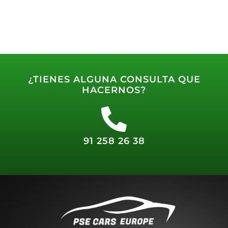
¿TIENES ALGUNA CONSULTA QUE
HACERNOS?
91 258 26 38