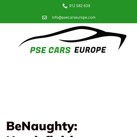
912 582 638
info@psecarseurope.com
BeNaughty: