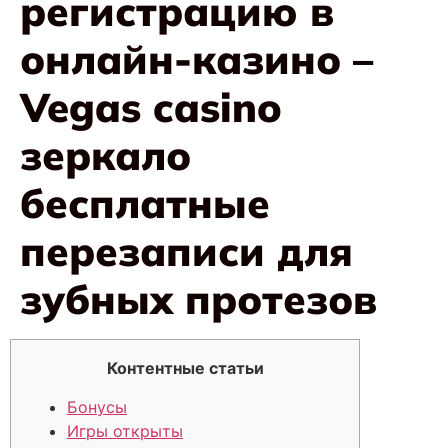
регистрацию в
онлайн-казино –
Vegas casino
зеркало
бесплатные
перезаписи для
зубных протезов
Контентные статьи
Бонусы
Игры открыты