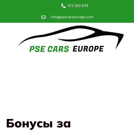
912 582 638
info@psecarseurope.com
Бонусы за