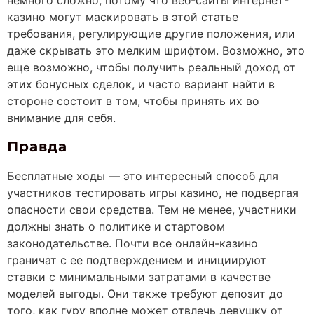
казино могут маскировать в этой статье
требования, регулирующие другие положения, или
даже скрывать это мелким шрифтом. Возможно, это
еще возможно, чтобы получить реальный доход от
этих бонусных сделок, и часто вариант найти в
стороне состоит в том, чтобы принять их во
внимание для себя.
Правда
Бесплатные ходы — это интересный способ для
участников тестировать игры казино, не подвергая
опасности свои средства. Тем не менее, участники
должны знать о политике и стартовом
законодательстве. Почти все онлайн-казино
граничат с ее подтверждением и инициируют
ставки с минимальными затратами в качестве
моделей выгоды. Они также требуют депозит до
того, как гуру вполне может отвлечь девушку от