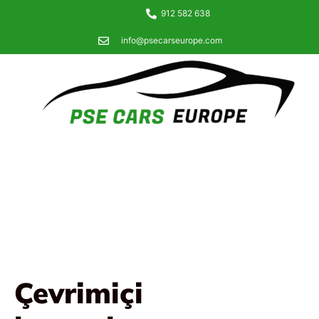
912 582 638
info@psecarseurope.com
Çevrimiçi