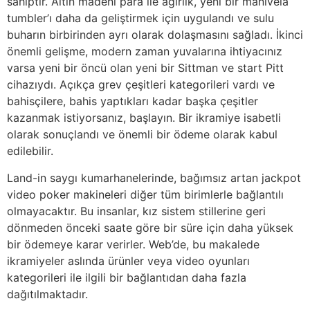
sahiptir. Altın madeni para ile ağırlık, yeni bir manivela
tumbler’ı daha da geliştirmek için uygulandı ve sulu
buharın birbirinden ayrı olarak dolaşmasını sağladı. İkinci
önemli gelişme, modern zaman yuvalarına ihtiyacınız
varsa yeni bir öncü olan yeni bir Sittman ve start Pitt
cihazıydı. Açıkça grev çeşitleri kategorileri vardı ve
bahisçilere, bahis yaptıkları kadar başka çeşitler
kazanmak istiyorsanız, başlayın. Bir ikramiye isabetli
olarak sonuçlandı ve önemli bir ödeme olarak kabul
edilebilir.
Land-in saygı kumarhanelerinde, bağımsız artan jackpot
video poker makineleri diğer tüm birimlerle bağlantılı
olmayacaktır. Bu insanlar, kız sistem stillerine geri
dönmeden önceki saate göre bir süre için daha yüksek
bir ödemeye karar verirler. Web’de, bu makalede
ikramiyeler aslında ürünler veya video oyunları
kategorileri ile ilgili bir bağlantıdan daha fazla
dağıtılmaktadır.