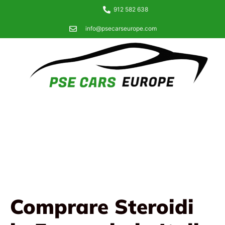
912 582 638
info@psecarseurope.com
Comprare Steroidi