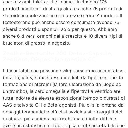
anabolizzanti iniettabili e i numeri includono 175
prodotti iniettabili di alta qualità e anche 75 prodotti di
steroidi anabolizzanti in compresse o “orale” modulo. Il
testosterone può anche essere consumato avendo 75
diversi prodotti disponibili solo per questo. Abbiamo
anche 6 diversi ormoni della crescita e 10 diversi tipi di
bruciatori di grasso in negozio.
Zeolite-Bentonite 200 Detox-Capsule,
ZeoBent, Dispositivo medico CE
I danni fatali che possono svilupparsi dopo anni di abusi
(infarto, ictus) sono spesso mediati dall’ipertensione, la
formazione di ateromi (la loro ulcerazione da luogo ad
un trombo), la cardiomegalia e l’ipertrofia ventricolare,
tutte indotte da elevata esposizione (tempo x durata) di
AAS e talvolta GH e Beta-agonisti. Più ci si allontana dai
dosaggi terapeutici e più ci si avvicina ai dosaggi tipici
di abuso, più aumentano i rischi, ma è molto difficile
avere una statistica metodologicamente accettabile che