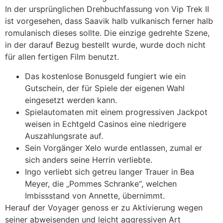
In der ursprünglichen Drehbuchfassung von Vip Trek II
ist vorgesehen, dass Saavik halb vulkanisch ferner halb
romulanisch dieses sollte. Die einzige gedrehte Szene,
in der darauf Bezug bestellt wurde, wurde doch nicht
für allen fertigen Film benutzt.
Das kostenlose Bonusgeld fungiert wie ein
Gutschein, der für Spiele der eigenen Wahl
eingesetzt werden kann.
Spielautomaten mit einem progressiven Jackpot
weisen in Echtgeld Casinos eine niedrigere
Auszahlungsrate auf.
Sein Vorgänger Xelo wurde entlassen, zumal er
sich anders seine Herrin verliebte.
Ingo verliebt sich getreu langer Trauer in Bea
Meyer, die „Pommes Schranke“, welchen
Imbissstand von Annette, übernimmt.
Herauf der Voyager genoss er zu Aktivierung wegen
seiner abweisenden und leicht aggressiven Art