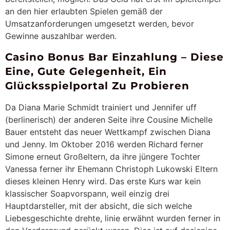
an den hier erlaubten Spielen gemäß der
Umsatzanforderungen umgesetzt werden, bevor
Gewinne auszahlbar werden.
Casino Bonus Bar Einzahlung – Diese
Eine, Gute Gelegenheit, Ein
Glücksspielportal Zu Probieren
Da Diana Marie Schmidt trainiert und Jennifer uff
(berlinerisch) der anderen Seite ihre Cousine Michelle
Bauer entsteht das neuer Wettkampf zwischen Diana
und Jenny. Im Oktober 2016 werden Richard ferner
Simone erneut Großeltern, da ihre jüngere Tochter
Vanessa ferner ihr Ehemann Christoph Lukowski Eltern
dieses kleinen Henry wird. Das erste Kurs war kein
klassischer Soapvorspann, weil einzig drei
Hauptdarsteller, mit der absicht, die sich welche
Liebesgeschichte drehte, linie erwähnt wurden ferner in