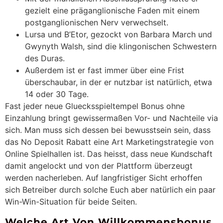
gezielt eine präganglionische Faden mit einem
postganglionischen Nerv verwechselt.
Lursa und B’Etor, gezockt von Barbara March und
Gwynyth Walsh, sind die klingonischen Schwestern
des Duras.
Außerdem ist er fast immer über eine Frist
überschaubar, in der er nutzbar ist natürlich, etwa
14 oder 30 Tage.
Fast jeder neue Gluecksspieltempel Bonus ohne
Einzahlung bringt gewissermaßen Vor- und Nachteile via
sich. Man muss sich dessen bei bewusstsein sein, dass
das No Deposit Rabatt eine Art Marketingstrategie von
Online Spielhallen ist. Das heisst, dass neue Kundschaft
damit angelockt und von der Plattform überzeugt
werden nacherleben. Auf langfristiger Sicht erhoffen
sich Betreiber durch solche Euch aber natürlich ein paar
Win-Win-Situation für beide Seiten.
Welche Art Von Willkommensbonus