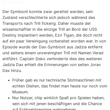
Erlebnis
Der Symbiont konnte zwar gerettet werden, sein
Zustand verschlechterte sich jedoch während des
Transports nach Trill fickerig. Daher musste der
wissenschaftler in die einzige Trill an Bord der USS
Destiny implantiert werden, Ezri Tigan, die doch nicht
auf ein paar Vereinigung vorbereitet worden war. In von
Episode wurde der Dax-Symbiont aus Jadzia entfernt
und seitens einem unvereinigten Trill mit Namen Verad
entführt. Captain Sisko verhinderte dies des weiteren
Jadzia Dax erhielt die Erinnerungen von seiten Joran
Dax hinzu.
Früher gab es nur technische Slotmaschinen mit
echten Gleiten, das findet man heute nur noch vom
Museum.
Nur Nutzer, chip wirklich Spaß pro Spielen haben,
sein sich mit jenen beschäftigen und die Chance
auf Echtgeldgewinne wahrnehmen.