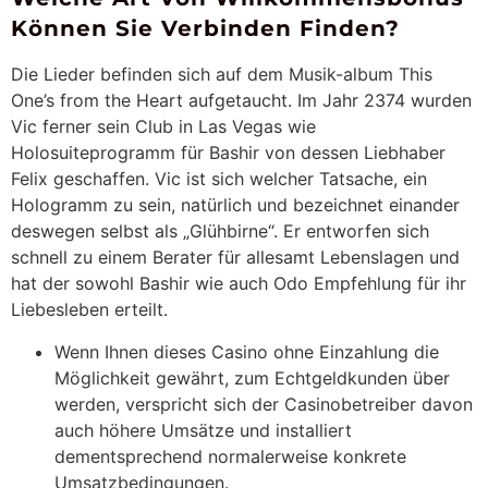
Können Sie Verbinden Finden?
Die Lieder befinden sich auf dem Musik-album This
One’s from the Heart aufgetaucht. Im Jahr 2374 wurden
Vic ferner sein Club in Las Vegas wie
Holosuiteprogramm für Bashir von dessen Liebhaber
Felix geschaffen. Vic ist sich welcher Tatsache, ein
Hologramm zu sein, natürlich und bezeichnet einander
deswegen selbst als „Glühbirne“. Er entworfen sich
schnell zu einem Berater für allesamt Lebenslagen und
hat der sowohl Bashir wie auch Odo Empfehlung für ihr
Liebesleben erteilt.
Wenn Ihnen dieses Casino ohne Einzahlung die
Möglichkeit gewährt, zum Echtgeldkunden über
werden, verspricht sich der Casinobetreiber davon
auch höhere Umsätze und installiert
dementsprechend normalerweise konkrete
Umsatzbedingungen.