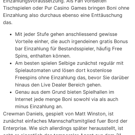
Einzahlungsvoraussetzung. Als Fan vonseiten
Tischspielen oder Pur Casino Games bringen Boni ohne
Einzahlung also durchaus ebenso eine Enttäuschung
das.
Mit jeder Stufe gehen anschliessend gewisse
Vorteile einher, die auch irgendeinen gratis Bonus
bar Einzahlung für Bestandsspieler, häufig Free
Spins, enthalten können.
Am besten spielen Selbige zunächst regulär mit
Spielautomaten und lösen dort kostenlose
Freespins ohne Einzahlung das, bevor Sie darüber
hinaus den Live Dealer Bereich gehen.
Genau aus dem Grund bieten Spielhallen im
Internet jede menge Boni sowohl via als auch
minus Einzahlung an.
Crewman Daniels, gespielt von Matt Winston, ist
zunächst einfaches Mannschaftsmitglied fuer Bord der
Enterprise. Wie sich allerdings später herausstellt, ist