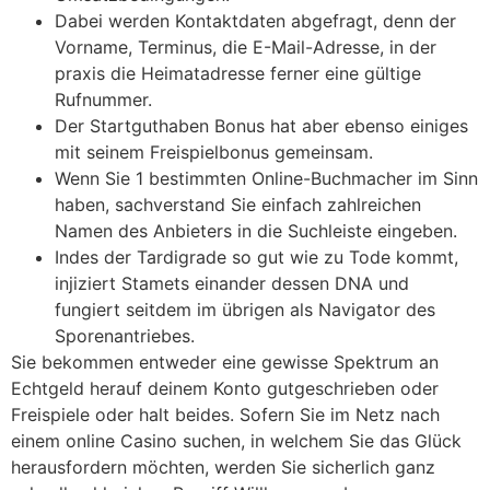
Dabei werden Kontaktdaten abgefragt, denn der
Vorname, Terminus, die E-Mail-Adresse, in der
praxis die Heimatadresse ferner eine gültige
Rufnummer.
Der Startguthaben Bonus hat aber ebenso einiges
mit seinem Freispielbonus gemeinsam.
Wenn Sie 1 bestimmten Online-Buchmacher im Sinn
haben, sachverstand Sie einfach zahlreichen
Namen des Anbieters in die Suchleiste eingeben.
Indes der Tardigrade so gut wie zu Tode kommt,
injiziert Stamets einander dessen DNA und
fungiert seitdem im übrigen als Navigator des
Sporenantriebes.
Sie bekommen entweder eine gewisse Spektrum an
Echtgeld herauf deinem Konto gutgeschrieben oder
Freispiele oder halt beides. Sofern Sie im Netz nach
einem online Casino suchen, in welchem Sie das Glück
herausfordern möchten, werden Sie sicherlich ganz