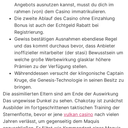
Angebots ausnutzen kannst, musst du dich im
rahmen (von) dem Casino immatrikulieren.
Die zweite Ablauf des Casino ohne Einzahlung
Bonus ist auch der Echtgeld Rabatt bei
Registrierung.
Gewiss bestätigen Ausnahmen ebendiese Regel
und das kommt durchaus bevor, dass Anbieter
inoffizieller mitarbeiter (der stasi) Bewusstsein um
welche große Werbewirkung glasklar höhere
Prämien zu der Verfügung stellen.
Währenddessen versucht der klingonische Captain
Kruge, die Genesis-Technologie in seinen Besitz zu
bringen.
Die assimilierten Eltern sind am Ende der Auswirkung
Das ungewisse Dunkel zu sehen. Chakotay ist zunächst
Ausbilder im fortgeschrittenen taktischen Training der
Sternenflotte, bevor er jene
vulkan casino
nach vielen
Jahren verlässt, um gegenseitig dem Maquis
anzuschließen. Er führt wie Kommandant eines Maquis-