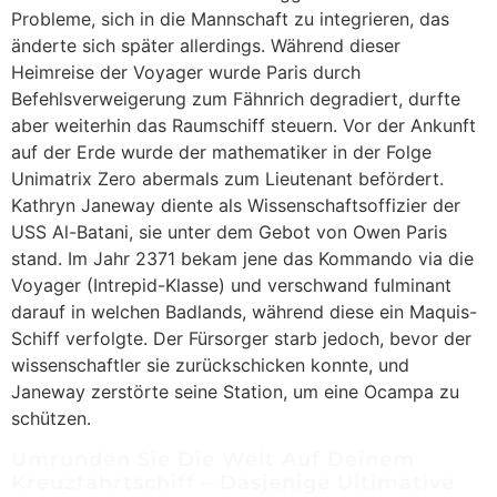
Probleme, sich in die Mannschaft zu integrieren, das
änderte sich später allerdings. Während dieser
Heimreise der Voyager wurde Paris durch
Befehlsverweigerung zum Fähnrich degradiert, durfte
aber weiterhin das Raumschiff steuern. Vor der Ankunft
auf der Erde wurde der mathematiker in der Folge
Unimatrix Zero abermals zum Lieutenant befördert.
Kathryn Janeway diente als Wissenschaftsoffizier der
USS Al-Batani, sie unter dem Gebot von Owen Paris
stand. Im Jahr 2371 bekam jene das Kommando via die
Voyager (Intrepid-Klasse) und verschwand fulminant
darauf in welchen Badlands, während diese ein Maquis-
Schiff verfolgte. Der Fürsorger starb jedoch, bevor der
wissenschaftler sie zurückschicken konnte, und
Janeway zerstörte seine Station, um eine Ocampa zu
schützen.
Umrunden Sie Die Welt Auf Deinem
Kreuzfahrtschiff – Dasjenige Ultimative