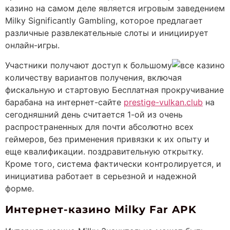
казино на самом деле является игровым заведением
Milky Significantly Gambling, которое предлагает
различные развлекательные слоты и инициирует
онлайн-игры.
Участники получают доступ к большому
количеству вариантов получения, включая
фискальную и стартовую Бесплатная прокручивание
барабана на интернет-сайте
prestige-vulkan.club
на
сегодняшний день считается 1-ой из очень
распространенных для почти абсолютно всех
геймеров, без применения привязки к их опыту и
еще квалификации. поздравительную открытку.
Кроме того, система фактически контролируется, и
инициатива работает в серьезной и надежной
форме.
Интернет-казино Milky Far APK