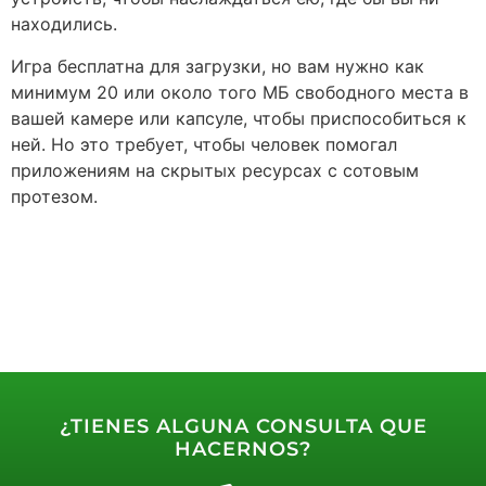
находились.
Игра бесплатна для загрузки, но вам нужно как
минимум 20 или около того МБ свободного места в
вашей камере или капсуле, чтобы приспособиться к
ней. Но это требует, чтобы человек помогал
приложениям на скрытых ресурсах с сотовым
протезом.
¿TIENES ALGUNA CONSULTA QUE
HACERNOS?