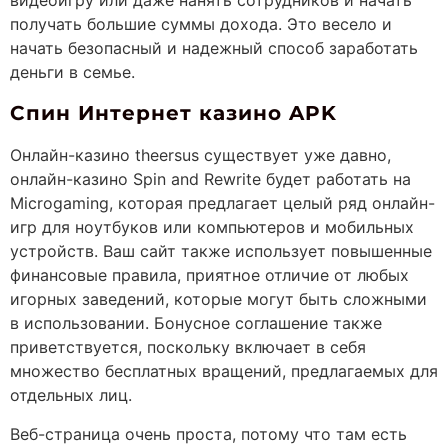
получать большие суммы дохода. Это весело и
начать безопасный и надежный способ заработать
деньги в семье.
Спин Интернет казино APK
Онлайн-казино theersus существует уже давно,
онлайн-казино Spin and Rewrite будет работать на
Microgaming, которая предлагает целый ряд онлайн-
игр для ноутбуков или компьютеров и мобильных
устройств. Ваш сайт также использует повышенные
финансовые правила, приятное отличие от любых
игорных заведений, которые могут быть сложными
в использовании. Бонусное соглашение также
приветствуется, поскольку включает в себя
множество бесплатных вращений, предлагаемых для
отдельных лиц.
Веб-страница очень проста, потому что там есть