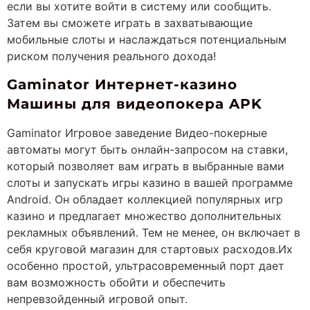
если вы хотите войти в систему или сообщить.
Затем вы сможете играть в захватывающие
мобильные слоты и наслаждаться потенциальным
риском получения реального дохода!
Gaminator Интернет-казино
Машины для видеопокера APK
Gaminator Игровое заведение Видео-покерные
автоматы могут быть онлайн-запросом на ставки,
который позволяет вам играть в выбранные вами
слоты и запускать игры казино в вашей программе
Android. Он обладает коллекцией популярных игр
казино и предлагает множество дополнительных
рекламных объявлений. Тем не менее, он включает в
себя круговой магазин для стартовых расходов.Их
особенно простой, ультрасовременный порт дает
вам возможность обойти и обеспечить
непревзойденный игровой опыт.