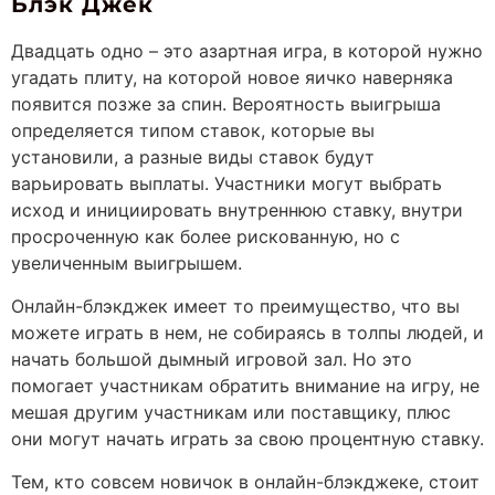
Блэк Джек
Двадцать одно – это азартная игра, в которой нужно
угадать плиту, на которой новое яичко наверняка
появится позже за спин. Вероятность выигрыша
определяется типом ставок, которые вы
установили, а разные виды ставок будут
варьировать выплаты. Участники могут выбрать
исход и инициировать внутреннюю ставку, внутри
просроченную как более рискованную, но с
увеличенным выигрышем.
Онлайн-блэкджек имеет то преимущество, что вы
можете играть в нем, не собираясь в толпы людей, и
начать большой дымный игровой зал. Но это
помогает участникам обратить внимание на игру, не
мешая другим участникам или поставщику, плюс
они могут начать играть за свою процентную ставку.
Тем, кто совсем новичок в онлайн-блэкджеке, стоит