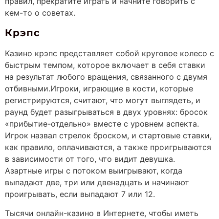
правил, прекратите играть и начните говорить с
кем-то о советах.
Крэпс
Казино крэпс представляет собой круговое колесо с
быстрым темпом, которое включает в себя ставки
на результат любого вращения, связанного с двумя
отбивными.Игроки, играющие в кости, которые
регистрируются, считают, что могут выглядеть, и
раунд будет разыгрываться в двух уровнях: бросок
«прибытие-отдельно» вместе с уровнем аспекта.
Игрок назвал стрелок броском, и стартовые ставки,
как правило, оплачиваются, а также проигрываются
в зависимости от того, что видит девушка.
Азартные игры с потоком выигрывают, когда
выпадают две, три или двенадцать и начинают
проигрывать, если выпадают 7 или 12.
Тысячи онлайн-казино в Интернете, чтобы иметь