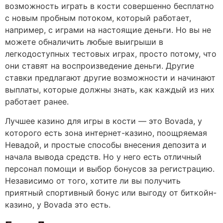
возможность играть в кости совершенно бесплатно
с новым пробным потоком, который работает,
например, с играми на настоящие деньги. Но вы не
можете обналичить любые выигрыши в
легкодоступных тестовых играх, просто потому, что
они ставят на воспроизведение деньги. Другие
ставки предлагают другие возможности и начинают
выплаты, которые должны знать, как каждый из них
работает ранее.
Лучшее казино для игры в кости — это Bovada, у
которого есть зона интернет-казино, поощряемая
Невадой, и простые способы внесения депозита и
начала вывода средств. Но у него есть отличный
персонал помощи и выбор бонусов за регистрацию.
Независимо от того, хотите ли вы получить
приятный спортивный бонус или выгоду от биткойн-
казино, у Bovada это есть.