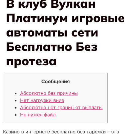
В клуб Вулкан
Платинум игровые
автоматы сети
Бесплатно Без
протеза
Сообщения
Абсолютно без причины
Нет нагрузки вниз
Абсолютно нет границ от выплаты
Не нужен файл
Казино в интернете бесплатно без тарелки – это