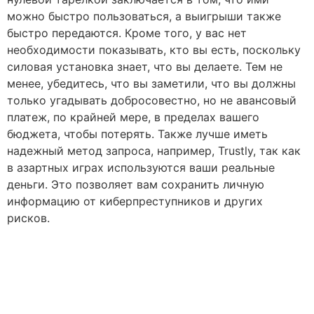
можно быстро пользоваться, а выигрыши также
быстро передаются. Кроме того, у вас нет
необходимости показывать, кто вы есть, поскольку
силовая установка знает, что вы делаете. Тем не
менее, убедитесь, что вы заметили, что вы должны
только угадывать добросовестно, но не авансовый
платеж, по крайней мере, в пределах вашего
бюджета, чтобы потерять. Также лучше иметь
надежный метод запроса, например, Trustly, так как
в азартных играх используются ваши реальные
деньги. Это позволяет вам сохранить личную
информацию от киберпреступников и других
рисков.