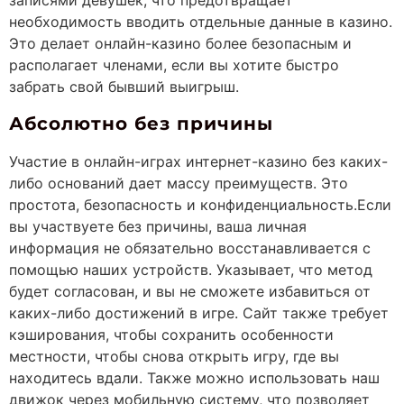
записями девушек, что предотвращает
необходимость вводить отдельные данные в казино.
Это делает онлайн-казино более безопасным и
располагает членами, если вы хотите быстро
забрать свой бывший выигрыш.
Абсолютно без причины
Участие в онлайн-играх интернет-казино без каких-
либо оснований дает массу преимуществ. Это
простота, безопасность и конфиденциальность.Если
вы участвуете без причины, ваша личная
информация не обязательно восстанавливается с
помощью наших устройств. Указывает, что метод
будет согласован, и вы не сможете избавиться от
каких-либо достижений в игре. Сайт также требует
кэширования, чтобы сохранить особенности
местности, чтобы снова открыть игру, где вы
находитесь вдали. Также можно использовать наш
движок через мобильную систему, что позволяет