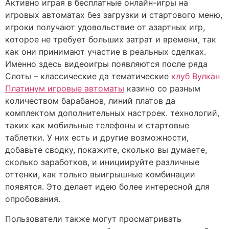
Активно играя в бесплатные онлайн-игры на
игровых автоматах без загрузки и стартового меню,
игроки получают удовольствие от азартных игр,
которое не требует больших затрат и времени, так
как они принимают участие в реальных сделках.
Именно здесь видеоигры появляются после ряда
Слоты – классические да тематические
клуб Вулкан
Платинум игровые автоматы
казино со разным
количеством барабанов, линий платов да
комплектом дополнительных настроек. технологий,
таких как мобильные телефоны и стартовые
таблетки. У них есть и другие возможности,
добавьте сводку, покажите, сколько вы думаете,
сколько заработков, и инициируйте различные
оттенки, как только выигрышные комбинации
появятся. Это делает идею более интересной для
опробования.
Пользователи также могут просматривать