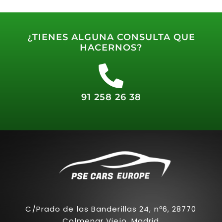
¿TIENES ALGUNA CONSULTA QUE
HACERNOS?
91 258 26 38
C/Prado de las Banderillas 24, nº6, 28770
Colmenar Viejo, Madrid