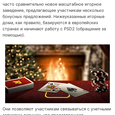
часто сравнительно новое масштабное игорное
заведение, предлагающее участникам несколько
бонусных предложений. Нижеуказанные игорные
дома, как правило, базируются в европейских
странах и начинают работу с PSD2 (обращение за
помощью).
Они позволяют участникам связываться с учетными