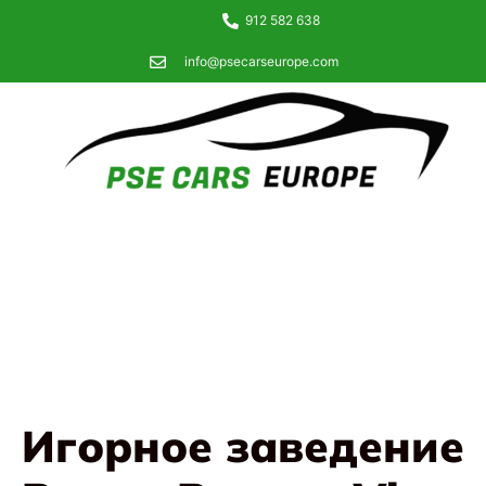
912 582 638
info@psecarseurope.com
Игорное заведение