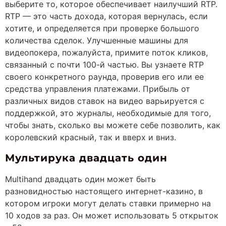
выберите то, которое обеспечивает наилучший RTP.
RTP — это часть дохода, которая вернулась, если
хотите, и определяется при проверке большого
количества сделок. Улучшенные машины для
видеопокера, пожалуйста, примите поток кликов,
связанный с почти 100-й частью. Вы узнаете RTP
своего конкретного раунда, проверив его или ее
средства управления платежами. Прибыль от
различных видов ставок на видео варьируется с
поддержкой, это журналы, необходимые для того,
чтобы знать, сколько вы можете себе позволить, как
королевский красный, так и вверх и вниз.
Мультирука двадцать один
Multihand двадцать один может быть
разновидностью настоящего интернет-казино, в
котором игроки могут делать ставки примерно на
10 ходов за раз. Он может использовать 5 открыток