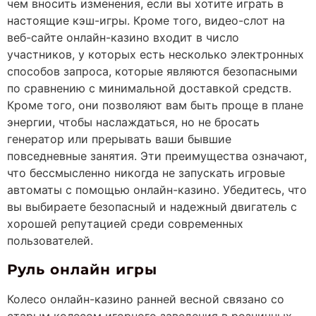
чем вносить изменения, если вы хотите играть в
настоящие кэш-игры. Кроме того, видео-слот на
веб-сайте онлайн-казино входит в число
участников, у которых есть несколько электронных
способов запроса, которые являются безопасными
по сравнению с минимальной доставкой средств.
Кроме того, они позволяют вам быть проще в плане
энергии, чтобы наслаждаться, но не бросать
генератор или прерывать ваши бывшие
повседневные занятия. Эти преимущества означают,
что бессмысленно никогда не запускать игровые
автоматы с помощью онлайн-казино. Убедитесь, что
вы выбираете безопасный и надежный двигатель с
хорошей репутацией среди современных
пользователей.
Руль онлайн игры
Колесо онлайн-казино ранней весной связано со
старым колесом игорного заведения в розничных