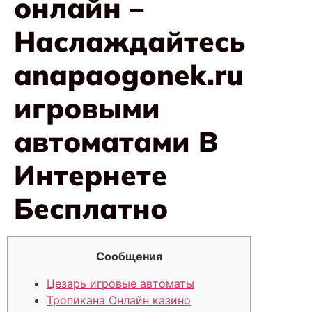
онлайн –
Наслаждайтесь
anapaogonek.ru
игровыми
автоматами В
Интернете
Бесплатно
Сообщения
Цезарь игровые автоматы
Тропикана Онлайн казино