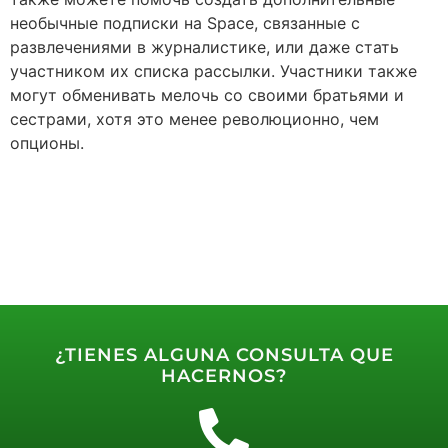
необычные подписки на Space, связанные с
развлечениями в журналистике, или даже стать
участником их списка рассылки. Участники также
могут обменивать мелочь со своими братьями и
сестрами, хотя это менее революционно, чем
опционы.
¿TIENES ALGUNA CONSULTA QUE
HACERNOS?