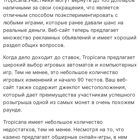
наличными за свои сокращения, что является
отличным способом поэкспериментировать с
любыми играми, которые ранее давали шанс на
реальные деньги. Веб-сайт теперь предлагает
множество рекламных объявлений и имеет хороший
раздел общих вопросов.
Когда дело доходит до ставок, Tropicana предлагает
широкий выбор игровых автоматов и компьютерных
игр. Тем не менее, это небольшое количество
игровых изменений и начало 90 тестов. Ваш веб-
сайт также содержит джекпот местоположения,
который дает преимущества участникам успешного
розыгрыша одной из самых монет в очень похожем
раунде.
Tropicana имеет небольшое количество
недостатков, тем не менее. Несмотря на то, что
казино предлагает обширные онлайн-игры, в нем