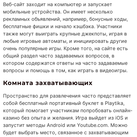
Веб-сайт заходит на компьютер и запускает
мобильные устройства. Он имеет несколько
рекламных объявлений, например, бонусные ходы,
бесплатные фишки и начало кэшбэка. Участники
также могут выиграть крупные джекпоты, играя в
любые игровые автоматы, и инициировать другие
очень популярные игры. Кроме того, на сайте есть
общий раздел часто задаваемых вопросов, в
котором содержатся ответы на часто задаваемые
вопросы и помощь в том, как играть в видеоигры.
Комната захватывающих
Пространство для развлечения часто представляет
собой бесплатный портативный буклет в Playtika,
который помогает участникам попробовать онлайн-
казино без опыта и желания. Игра выйдет из iOS и
запустит методы Android или Youtube.com. Можно
будет выбрать место, связанное с захватывающим