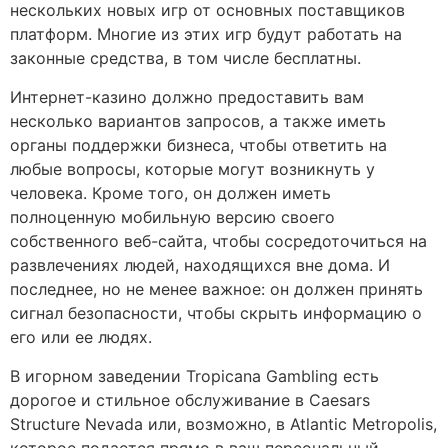
нескольких новых игр от основных поставщиков
платформ. Многие из этих игр будут работать на
законные средства, в том числе бесплатны.
Интернет-казино должно предоставить вам
несколько вариантов запросов, а также иметь
органы поддержки бизнеса, чтобы ответить на
любые вопросы, которые могут возникнуть у
человека. Кроме того, он должен иметь
полноценную мобильную версию своего
собственного веб-сайта, чтобы сосредоточиться на
развлечениях людей, находящихся вне дома. И
последнее, но не менее важное: он должен принять
сигнал безопасности, чтобы скрыть информацию о
его или ее людях.
В игорном заведении Tropicana Gambling есть
дорогое и стильное обслуживание в Caesars
Structure Nevada или, возможно, в Atlantic Metropolis,
которое подается прямо в ваш персональный