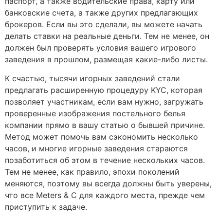
паспорт, а также водительские права, карту или
банковские счета, а также других предлагающих
брокеров. Если вы это сделали, вы можете начать
делать ставки на реальные деньги. Тем не менее, он
должен был проверять условия вашего игрового
заведения в прошлом, размещая какие-либо листы.
К счастью, тысячи игорных заведений стали
предлагать расширенную процедуру KYC, которая
позволяет участникам, если вам нужно, загружать
проверенные изображения постельного белья
компании прямо в вашу статью о бывшей причине.
Метод может помочь вам сэкономить несколько
часов, и многие игорные заведения стараются
позаботиться об этом в течение нескольких часов.
Тем не менее, как правило, эпохи поколений
меняются, поэтому вы всегда должны быть уверены,
что все Meters & C для каждого места, прежде чем
приступить к задаче.