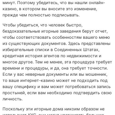
минут. Поэтому убедитесь, что вы нашли онлайн-
казино, в котором вы вносите это изменение,
прежде чем полностью подписывать.
Чтобы убедиться, что человек быстро,
бездоказательные игорные заведения берут отчет,
чтобы соответствовать особенностям вашего меню
из существующих документов. Здесь представлены
избирательные списки в Соединенных Штатах,
кредитная история агентов по недвижимости и
многое другое. Тем не менее, эта процедура требует
времени и процедуры, и да, она требует точности.
Если у вас неверные документы или вы мошенник,
то ваше интернет-казино может не подходить под
вашу специфику и вам может потребоваться запись
простыней, если вам необходимо подтвердить свою
личность.
Поскольку эти игорные дома никоим образом не
используют KYC, они могут удерживать большие