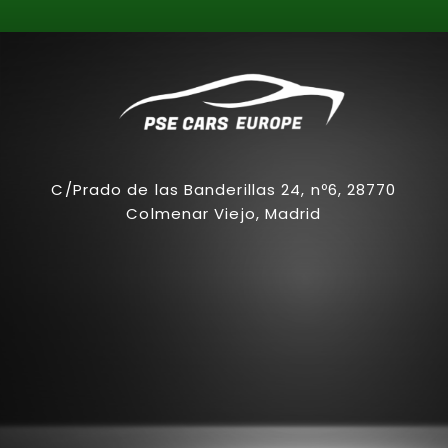
C/Prado de las Banderillas 24, nº6, 28770
Colmenar Viejo, Madrid