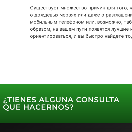
Существует множество причин для того, 
о дождевых червях или даже о разглашен
мобильным телефоном или, возможно, табл
образом, на вашем пути появятся лучшие 
ориентироваться, и вы быстро найдете то,
¿TIENES ALGUNA CONSULTA
QUE HACERNOS?