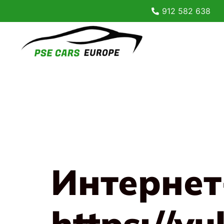
912 582 638
Интернет
https://v