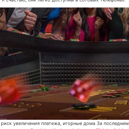
 риск увеличения платежа, игорные дома За последни