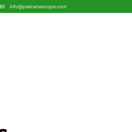
info@psecarseurope.com
s-