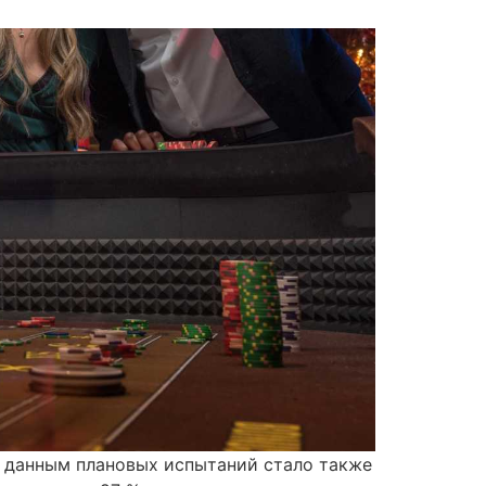
м данным плановых испытаний стало также