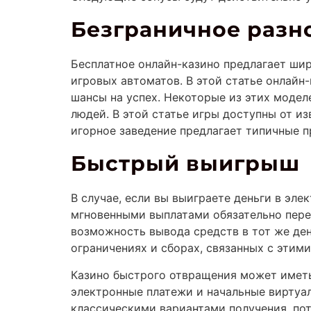
Безграничное разн
Бесплатное онлайн-казино предлагает шир
игровых автоматов. В этой статье онлайн
шансы на успех. Некоторые из этих модел
людей. В этой статье игры доступны от и
игорное заведение предлагает типичные п
Быстрый выигрыш
В случае, если вы выиграете деньги в эле
мгновенными выплатами обязательно пере
возможность вывода средств в тот же день
ограничениях и сборах, связанных с этими
Казино быстрого отвращения может иметь
электронные платежи и начальные виртуа
классическими вариантами получения, по