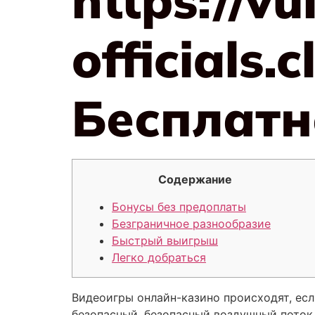
officials.
Бесплатн
Содержание
Бонусы без предоплаты
Безграничное разнообразие
Быстрый выигрыш
Легко добраться
Видеоигры онлайн-казино происходят, есл
безопасный, безопасный воздушный поток