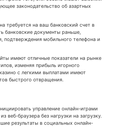
вующее законодательство об азартных
на требуется на ваш банковский счет в
ить банковские документы раньше,
я, подтверждения мобильного телефона и
айты имеют отличные показатели на рынке
типов, изменяя прибыль игорного
-казино с легкими выплатами имеют
нтов быстрого отвращения.
инициировать управление онлайн-играми
з веб-браузера без нагрузки на загрузку.
ошие результаты в социальных онлайн-