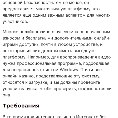
основной безопасности.Тем не менее, он
предоставляет многоязычную платформу, что
является еще одним важным аспектом для многих
участников.
Многие онлайн-казино с нулевым первоначальным
взносом и бесплатными дополнительными онлайн-
играми доступны почти в любом устройстве, и
некоторые из них должны иметь выгодную
платформу. Например, для воспроизведения видео
нужна профессиональная программа, подходящая
для операционных систем Windows. Почти все
онлайн-казино, представляющие эту систему,
относятся к загрузке, и вы должны проверить
условия запуска, чтобы проверить, открывается ли
она.
Требования
В то время как интернет-казино в Интернете без