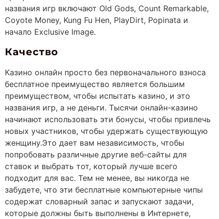
названия игр включают Old Gods, Count Remarkable,
Coyote Money, Kung Fu Hen, PlayDirt, Popinata и
начало Exclusive Image.
Качество
Казино онлайн просто без первоначального взноса
бесплатное преимущество является большим
преимуществом, чтобы испытать казино, и это
названия игр, а не деньги. Тысячи онлайн-казино
начинают использовать эти бонусы, чтобы привлечь
новых участников, чтобы удержать существующую
женщину.Это дает вам независимость, чтобы
попробовать различные другие веб-сайты для
ставок и выбрать тот, который лучше всего
подходит для вас. Тем не менее, вы никогда не
забудете, что эти бесплатные компьютерные чипы
содержат словарный запас и запускают задачи,
которые должны быть выполнены в Интернете,