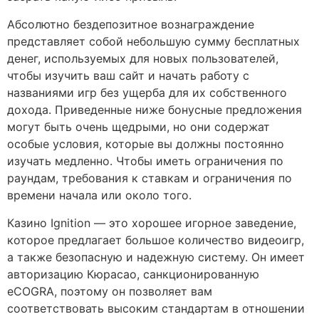
Абсолютно бездепозитное вознаграждение
представляет собой небольшую сумму бесплатных
денег, используемых для новых пользователей,
чтобы изучить ваш сайт и начать работу с
названиями игр без ущерба для их собственного
дохода. Приведенные ниже бонусные предложения
могут быть очень щедрыми, но они содержат
особые условия, которые вы должны постоянно
изучать медленно. Чтобы иметь ограничения по
раундам, требования к ставкам и ограничения по
времени начала или около того.
Казино Ignition — это хорошее игорное заведение,
которое предлагает большое количество видеоигр,
а также безопасную и надежную систему. Он имеет
авторизацию Кюрасао, санкционированную
eCOGRA, поэтому он позволяет вам
соответствовать высоким стандартам в отношении