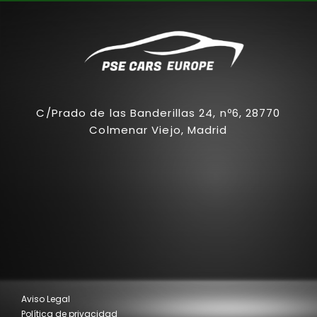
C/Prado de las Banderillas 24, nº6, 28770
Colmenar Viejo, Madrid
Aviso Legal
Política de privacidad