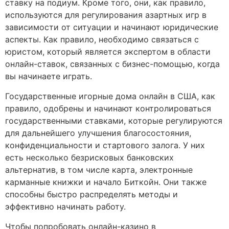
ставку на подиум. Кроме того, они, как правило,
используются для регулирования азартных игр в
зависимости от ситуации и начинают юридические
аспекты. Как правило, необходимо связаться с
юристом, который является экспертом в области
онлайн-ставок, связанных с бизнес-помощью, когда
вы начинаете играть.
Государственные игорные дома онлайн в США, как
правило, одобрены и начинают контролироваться
государственными ставками, которые регулируются
для дальнейшего улучшения благосостояния,
конфиденциальности и стартового залога. У них
есть несколько безрисковых банковских
альтернатив, в том числе карта, электронные
карманные книжки и начало Биткойн. Они также
способны быстро распределять методы и
эффективно начинать работу.
Чтобы попробовать онлайн-казино в