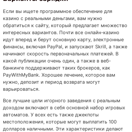
Если вы ищете программное обеспечение для
казино с реальными деньгами, вам нужно
обратиться к сайту, который предлагает множество
интересных вариантов. Почти все онлайн-казино
идут вперед и берут основную карту, электронные
финансы, включая PayPal, и запускают Skrill, а также
начинают скорость первоначальных платежей. В
какой публикации очень один, а также в веб-
банкинге поддерживают таких брокеров, как
PayWithMyBank. Хорошее лечение, которое вам
нужно, депозит и период возврата могут
варьироваться.
Все лучшие цели игорного заведения с реальным
доходом включают в себя основной набор игровых
автоматов. У всех есть также джекпоты
местоположения, которые могут выплатить 100
долларов наличными. Эти характеристики делают