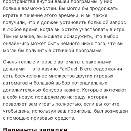
пространства внутри вашей программы, у них
больше возможностей. Вы могли бы продолжать
играть в течение этого времени, и вы также
получили, что я должен установить большой запрос
в любое время, когда вы хотите участвовать в игре.
Тем не менее, вы можете обнаружить, что выбор
онлайн-игр может быть немного ниже того, что вы
могли бы получить в отличной программе.
Очень теплые игровые автоматы с законными
деньгами — это казино FanDuel. В его содержании
есть бесчисленное множество других игровых
автоматов и большой выбор потенциальных
дополнительных бонусов казино. Которые включают
в себя новую поощряемую награду, которая
позволяет вам играть полностью, если вы хотите,
чтобы день, используя ваш проигрыш, был возмещен
с помощью призовых средств.
Варианты зарядки