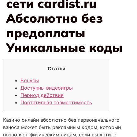
сети cardist.ru
Абсолютно без
предоплаты
Уникальные коды
Статьи
Бонусы
Доступны видеоигры
Период действия
Портативная совместимость
Казино онлайн абсолютно без первоначального
взноса может быть рекламным кодом, который
позволяет физическим лицам, если вы хотите