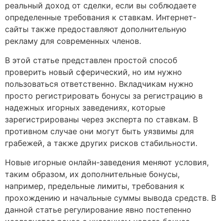
реальный доход от сделки, если вы соблюдаете
определенные требования к ставкам. Интернет-
сайты также предоставляют дополнительную
рекламу для современных членов.
В этой статье представлен простой способ
проверить новый сферический, но им нужно
пользоваться ответственно. Вкладчикам нужно
просто регистрировать бонусы за регистрацию в
надежных игорных заведениях, которые
зарегистрированы через эксперта по ставкам. В
противном случае они могут быть уязвимы для
грабежей, а также других рисков стабильности.
Новые игорные онлайн-заведения меняют условия,
таким образом, их дополнительные бонусы,
например, предельные лимиты, требования к
прохождению и начальные суммы вывода средств. В
данной статье регулирование явно постепенно