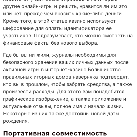
другие онлайн-игры и решить, нравится ли им это
или нет, прежде чем вносить какие-либо деньги.
Кроме того, в этой статье казино используют
шифрование для оплаты идентификатора ее
участников. Подразумевает, что можно смотреть на
финансовые факты без нового выбора.
Где бы вы ни жили, журналы необходимы для
безопасного хранения ваших личных данных после
активной игры в интернет-казино.Большинство
правильных игорных домов наверняка подтвердят,
кто вы в прошлом, чтобы забрать средства, а также
произвести расходы. Для этого вам понадобится
графическое изображение, а также приложение и
актуальные отзывы, полное имя и начало жизни.
Некоторые из них также достойны новой даты
рождения.
Портативная совместимость