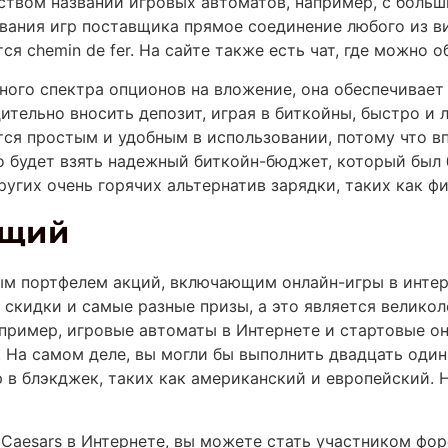
ством названий игровых автоматов, например, с больш
вания игр поставщика прямое соединение любого из ви
ся chemin de fer. На сайте также есть чат, где можно 
олного спектра опционов на вложение, она обеспечива
тельно вносить депозит, играя в биткойны, быстро и л
тся простым и удобным в использовании, потому что в
о будет взять надежный биткойн-бюджет, который был 
ругих очень горячих альтернатив зарядки, таких как ф
ющий
ным портфелем акций, включающим онлайн-игры в интер
скидки и самые разные призы, а это является великол
пример, игровые автоматы в Интернете и стартовые он
На самом деле, вы могли бы выполнить двадцать один 
 в блэкджек, таких как американский и европейский. 
Caesars в Интернете, вы можете стать участником фо