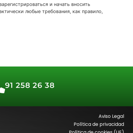
зарегистрироваться и начать вносить
актически любые требования, как правило,
91 258 26 38
Aviso Legal
Política de privacidad
Política de cookies (UE)