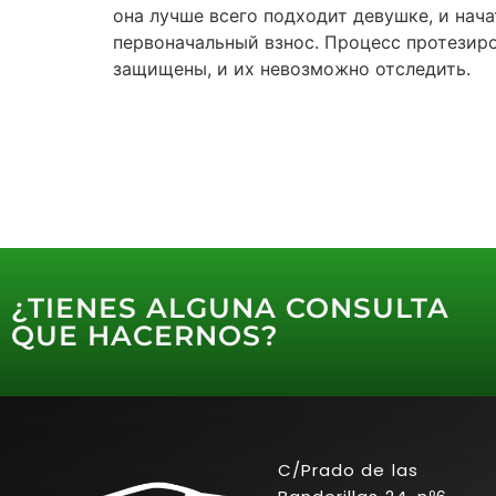
она лучше всего подходит девушке, и нач
первоначальный взнос. Процесс протезиро
защищены, и их невозможно отследить.
¿TIENES ALGUNA CONSULTA
QUE HACERNOS?
C/Prado de las