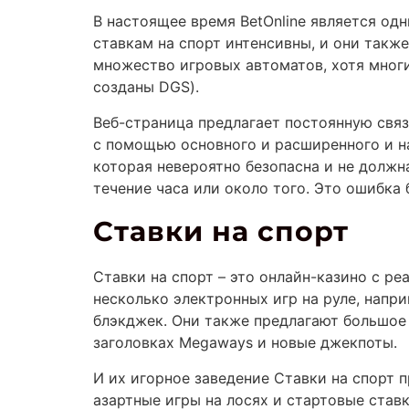
В настоящее время BetOnline является од
ставкам на спорт интенсивны, и они такж
множество игровых автоматов, хотя многи
созданы DGS).
Веб-страница предлагает постоянную свя
с помощью основного и расширенного и н
которая невероятно безопасна и не должн
течение часа или около того. Это ошибка 
Ставки на спорт
Ставки на спорт – это онлайн-казино с р
несколько электронных игр на руле, напри
блэкджек. Они также предлагают большое 
заголовках Megaways и новые джекпоты.
И их игорное заведение Ставки на спорт 
азартные игры на лосях и стартовые став