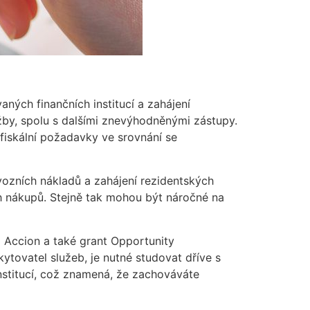
aných finančních institucí a zahájení
žby, spolu s dalšími znevýhodněnými zástupy.
 fiskální požadavky ve srovnání se
vozních nákladů a zahájení rezidentských
h nákupů. Stejně tak mohou být náročné na
o Accion a také grant Opportunity
tovatel služeb, je nutné studovat dříve s
nstitucí, což znamená, že zachováváte