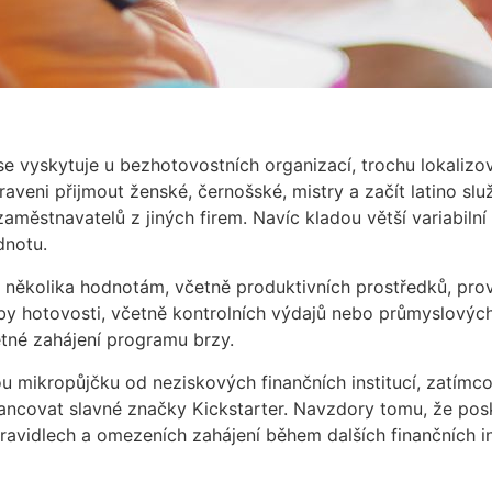
se vyskytuje u bezhotovostních organizací, trochu lokalizov
eni přijmout ženské, černošské, mistry a začít latino slu
zaměstnavatelů z jiných firem. Navíc kladou větší variabilní
dnotu.
a několika hodnotám, včetně produktivních prostředků, pro
y hotovosti, včetně kontrolních výdajů nebo průmyslovýc
etné zahájení programu brzy.
u mikropůjčku od neziskových finančních institucí, zatímc
ncovat slavné značky Kickstarter. Navzdory tomu, že posky
pravidlech a omezeních zahájení během dalších finančních i