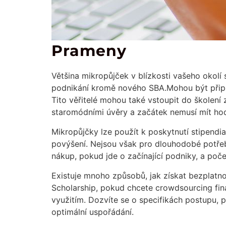
Prameny
Většina mikropůjček v blízkosti vašeho okolí 
podnikání kromě nového SBA.Mohou být připrav
Tito věřitelé mohou také vstoupit do školení 
staromódními úvěry a začátek nemusí mít ho
Mikropůjčky lze použít k poskytnutí stipendi
povýšení. Nejsou však pro dlouhodobé potřeb
nákup, pokud jde o začínající podniky, a poč
Existuje mnoho způsobů, jak získat bezplatno
Scholarship, pokud chcete crowdsourcing fina
využitím. Dozvíte se o specifikách postupu, 
optimální uspořádání.