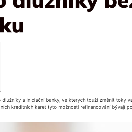
čku
 dlužníky a iniciační banky, ve kterých touží změnit toky 
ích kreditních karet tyto možnosti refinancování bývají p