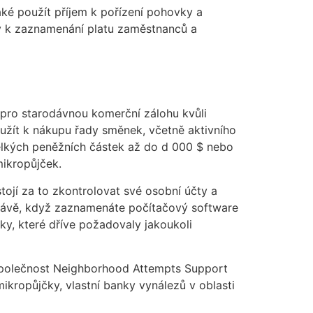
také použít příjem k pořízení pohovky a
y k zaznamenání platu zaměstnanců a
t pro starodávnou komerční zálohu kvůli
oužít k nákupu řady směnek, včetně aktivního
 velkých peněžních částek až do d 000 $ nebo
mikropůjček.
tojí za to zkontrolovat své osobní účty a
zprávě, když zaznamenáte počítačový software
dky, které dříve požadovaly jakoukoli
í společnost Neighborhood Attempts Support
mikropůjčky, vlastní banky vynálezů v oblasti