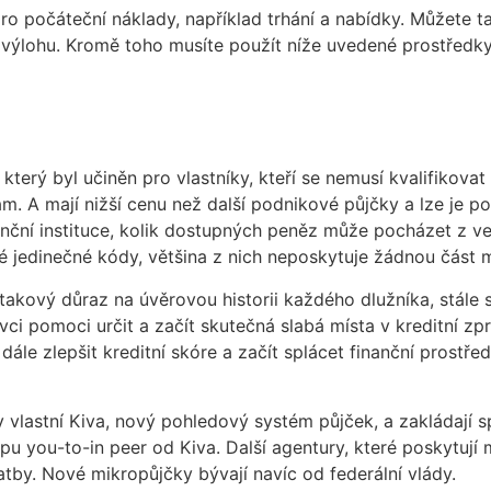
 pro počáteční náklady, například trhání a nabídky. Můžete 
 výlohu. Kromě toho musíte použít níže uvedené prostředk
terý byl učiněn pro vlastníky, kteří se nemusí kvalifikova
ám. A mají nižší cenu než další podnikové půjčky a lze je p
finanční instituce, kolik dostupných peněz může pocházet z
 jedinečné kódy, většina z nich neposkytuje žádnou část 
akový důraz na úvěrovou historii každého dlužníka, stále s
ivci pomoci určit a začít skutečná slabá místa v kreditní 
dále zlepšit kreditní skóre a začít splácet finanční prostře
ky vlastní Kiva, nový pohledový systém půjček, a zakládaj
pu you-to-in peer od Kiva. Další agentury, které poskytují 
atby. Nové mikropůjčky bývají navíc od federální vlády.