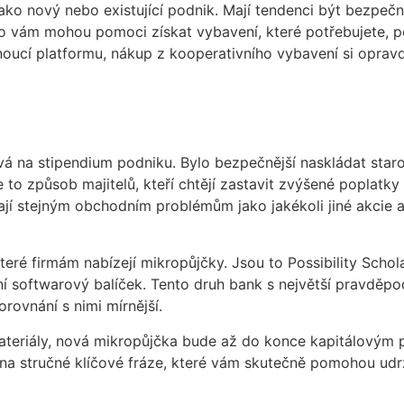
ako nový nebo existující podnik. Mají tendenci být bezpečn
oho vám mohou pomoci získat vybavení, které potřebujete, po
árnoucí platformu, nákup z kooperativního vybavení si opra
ívá na stipendium podniku. Bylo bezpečnější naskládat sta
e to způsob majitelů, kteří chtějí zastavit zvýšené poplat
ají stejným obchodním problémům jako jakékoli jiné akci
 které firmám nabízejí mikropůjčky. Jsou to Possibility Scho
ní softwarový balíček. Tento druh bank s největší pravděpo
rovnání s nimi mírnější.
ateriály, nová mikropůjčka bude až do konce kapitálovým p
 na stručné klíčové fráze, které vám skutečně pomohou udr