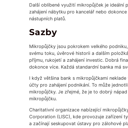
Další oblíbené využití mikropůjček je ideální
zahájení nábytku pro kancelář nebo dokonce
nástupních platů.
Sazby
Mikropůjčky jsou pokrokem velkého podniku, k
svému toku, úvěrové historii a dalším položk
příjmu, rukojetí a zahájení investic. Dobrá 
dokonce více. Každá standardní banka má své
I když většina bank s mikropůjčkami neklade t
účty pro zahájení podnikání. To může jednotl
mikropůjčky. Je zřejmé, že je to dobrý nápad 
mikropůjčku.
Charitativní organizace nabízející mikropůjč
Corporation (LISC), kde provozuje zařízení ty
a začínají seskupovat ústavy pro zálohové pl