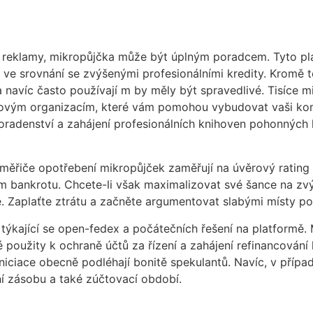
tí reklamy, mikropůjčka může být úplným poradcem. Tyto p
 ve srovnání se zvýšenými profesionálními kredity. Kromě t
navíc často používají m by měly být spravedlivé. Tisíce m
ovým organizacím, které vám pomohou vybudovat vaši ko
adenství a zahájení profesionálních knihoven pohonných 
 měřiče opotřebení mikropůjček zaměřují na úvěrový rating 
ím bankrotu. Chcete-li však maximalizovat své šance na zvý
e. Zaplaťte ztrátu a začněte argumentovat slabými místy p
 týkající se open-fedex a počátečních řešení na platformě.
 použity k ochraně účtů za řízení a zahájení refinancování
niciace obecně podléhají bonitě spekulantů. Navíc, v přípa
í zásobu a také zúčtovací období.