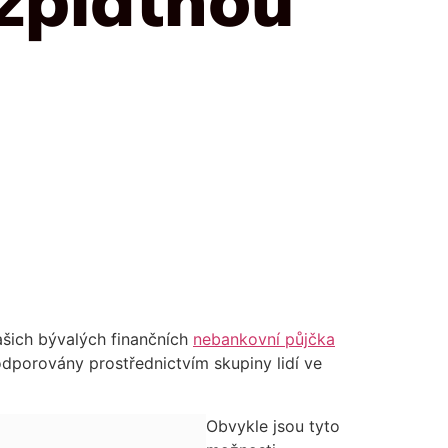
vašich bývalých finančních
nebankovní půjčka
odporovány prostřednictvím skupiny lidí ve
Obvykle jsou tyto