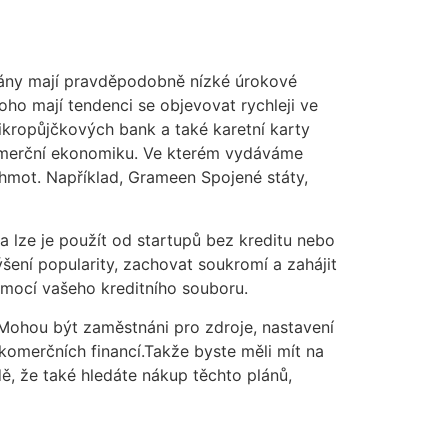
lány mají pravděpodobně nízké úrokové
oho mají tendenci se objevovat rychleji ve
ikropůjčkových bank a také karetní karty
merční ekonomiku. Ve kterém vydáváme
hmot. Například, Grameen Spojené státy,
a lze je použít od startupů bez kreditu nebo
šení popularity, zachovat soukromí a zahájit
omocí vašeho kreditního souboru.
 Mohou být zaměstnáni pro zdroje, nastavení
 komerčních financí.Takže byste měli mít na
dě, že také hledáte nákup těchto plánů,