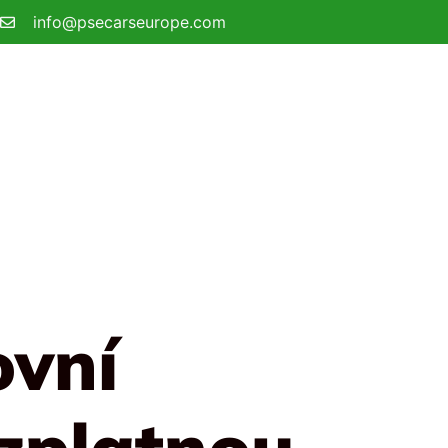
info@psecarseurope.com
ovní
ezplatnou