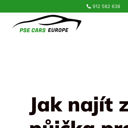
912 582 638
Jak najít
půjčka pr