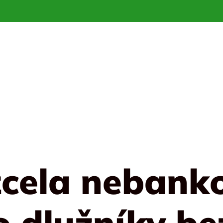
 zcela nebank
o dlužníky b