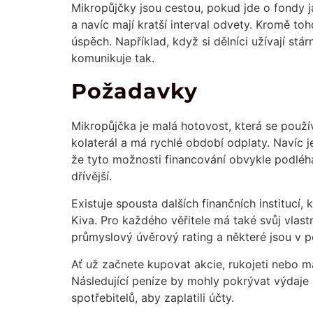
Mikropůjčky jsou cestou, pokud jde o fondy j
a navíc mají kratší interval odvety. Kromě t
úspěch. Například, když si dělníci užívají st
komunikuje tak.
Požadavky
Mikropůjčka je malá hotovost, která se použ
kolaterál a má rychlé období odplaty. Navíc j
že tyto možnosti financování obvykle podléh
dřívější.
Existuje spousta dalších finančních institucí,
Kiva. Pro každého věřitele má také svůj vlast
průmyslový úvěrový rating a některé jsou v po
Ať už začnete kupovat akcie, rukojeti nebo m
Následující peníze by mohly pokrývat výdaje
spotřebitelů, aby zaplatili účty.