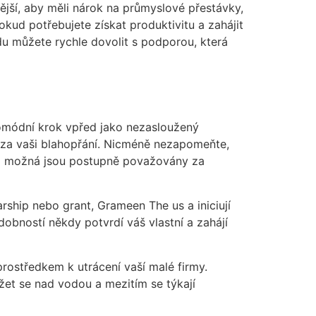
ější, aby měli nárok na průmyslové přestávky,
kud potřebujete získat produktivitu a zahájit
vdu můžete rychle dovolit s podporou, která
romódní krok vpřed jako nezasloužený
ky za vaši blahopřání. Nicméně nezapomeňte,
e a možná jsou postupně považovány za
larship nebo grant, Grameen The us a iniciují
dobností někdy potvrdí váš vlastní a zahájí
rostředkem k utrácení vaší malé firmy.
žet se nad vodou a mezitím se týkají