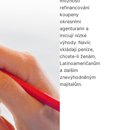
možnosti
refinancování
koupeny
okresními
agenturami a
iniciují nízké
výhody.
Navíc
vkládají peníze,
chcete-li ženám,
Latinoameričanům
a dalším
znevýhodněným
majitelům.