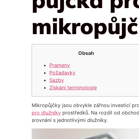
mikropůj
Obsah
Prameny
Požadavky
Sazby
Získání terminologie
Mikropůjčky jsou obvykle zářnou investicí pro
pro dlužníky
prostředků. Na rozdíl od obchodn
srovnání s jednotlivými dlužníky.