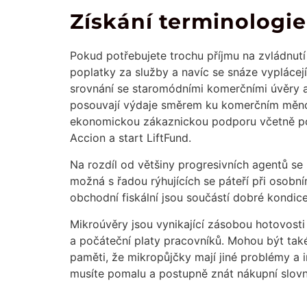
Získání terminologie
Pokud potřebujete trochu příjmu na zvládnu
poplatky za služby a navíc se snáze vyplácejí
srovnání se staromódními komerčními úvěry a 
posouvají výdaje směrem ku komerčním měn
ekonomickou zákaznickou podporu včetně por
Accion a start LiftFund.
Na rozdíl od většiny progresivních agentů se
možná s řadou rýhujících se páteří při osobn
obchodní fiskální jsou součástí dobré kondic
Mikroúvěry jsou vynikající zásobou hotovosti
a počáteční platy pracovníků. Mohou být také
paměti, že mikropůjčky mají jiné problémy a i
musíte pomalu a postupně znát nákupní slovn