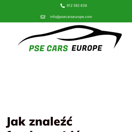
912 582 638
info@psecarseurope.com
Jak znaleźć