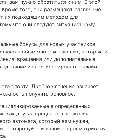
ли вам нужно обратиться к ним. В этой
х. Кроме того, они размещают различные
ает их подходящим методом для
отому что они следуют ситуационному
ельные бонусы для новых участников.
ровано крайне много играющих, которые и
вления. вращения или дополнительные
следование и зарегистрировать онлайн-
ого спорта. Дробное лечение означает,
зможность получить основное.
специализированные в определенных
мя как другие предлагают несколько
вого автомата, который вам нужен,
тью. Попробуйте и начните просматривать
са.