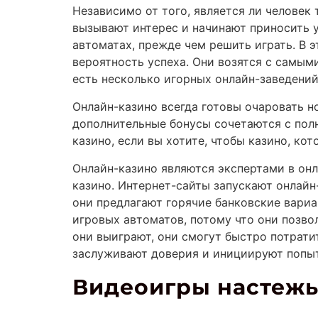
Независимо от того, является ли человек
вызывают интерес и начинают приносить у
автоматах, прежде чем решить играть. В 
вероятность успеха. Они возятся с самым
есть несколько игорных онлайн-заведени
Онлайн-казино всегда готовы очаровать 
дополнительные бонусы сочетаются с пол
казино, если вы хотите, чтобы казино, к
Онлайн-казино являются экспертами в онл
казино. Интернет-сайты запускают онлайн-
они предлагают горячие банковские вариа
игровых автоматов, потому что они позво
они выиграют, они смогут быстро потратит
заслуживают доверия и инициируют попыт
Видеоигры настеж