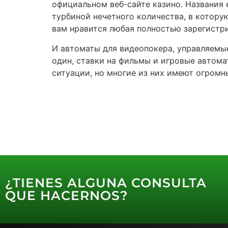
официальном веб-сайте казино. Названия е
турбиной нечетного количества, в котору
вам нравится любая полностью зарегистри
И автоматы для видеопокера, управляемые
один, ставки на фильмы и игровые автома
ситуации, но многие из них имеют огромн
¿TIENES ALGUNA CONSULTA
QUE HACERNOS?