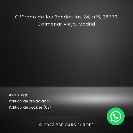
C/Prado de las Banderillas 24, nº6, 28770
Colmenar Viejo, Madrid
Aviso Legal
Política de privacidad
Política de cookies (UE)
© 2023 PSE CARS EUROPE