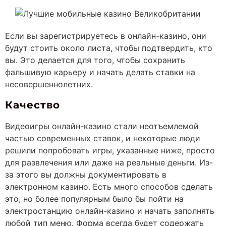
Если вы зарегистрируетесь в онлайн-казино, они
будут стоить около листа, чтобы подтвердить, кто
вы.
Это делается для того, чтобы сохранить
фальшивую карьеру и начать делать ставки на
несовершеннолетних.
Качество
Видеоигры онлайн-казино стали неотъемлемой
частью современных ставок, и некоторые люди
решили попробовать игры, указанные ниже, просто
для развлечения или даже на реальные деньги. Из-
за этого вы должны документировать в
электронном казино. Есть много способов сделать
это, но более популярным было бы пойти на
электростанцию ​​​​онлайн-казино и начать заполнять
любой тип меню. Форма всегда будет содержать