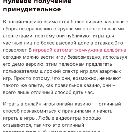
Нулевое получение
принудительное
В онлайн-казино взимаются более низкие начальные
сборы по сравнению с крупными рок-н-ролльными
агентствами, поэтому они публикуют игры для
частных лиц по более высокой доле в ставках.Это
позволяет В
игровой автомат жемчужина дельфина
сегодня можно вести игру безвозмездно, используя
его демо версию. этим телефонам предлагать
пользователям широкий спектр игр для азартных
игр. Просто потому, что они, возможно, не имеют
такого же опыта, как правильное казино, они –
всего лишь отличный способ дать час.
Играть в онлайн-игры онлайн-казино — отличный
способ познакомиться с принципами и начать
играть в игры. Любые видеоигры хорошо
отзываются, так что это отличный
подготовительный момент для участия в