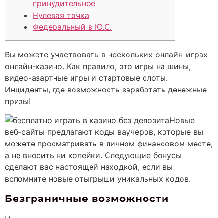
принудительное
Нулевая точка
Федеральный в Ю.С.
Вы можете участвовать в нескольких онлайн-играх
онлайн-казино. Как правило, это игры на шины,
видео-азартные игры и стартовые слоты.
Инциденты, где возможность заработать денежные
призы!
Новые
веб-сайты предлагают коды ваучеров, которые вы
можете просматривать в личном финансовом месте,
а не вносить ни копейки.
Следующие бонусы
сделают вас настоящей находкой, если вы
вспомните новые отыгрыши уникальных кодов.
Безграничные возможности