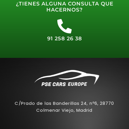
¿TIENES ALGUNA CONSULTA QUE
HACERNOS?
91 258 26 38
C/Prado de las Banderillas 24, nº6, 28770
Colmenar Viejo, Madrid