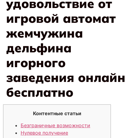
удовольствие от
игровой автомат
жемчужина
дельфина
игорного
заведения онлайн
бесплатно
Контентные статьи
Безграничные возможности
Нулевое получение