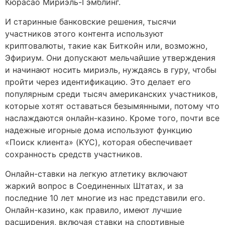
Кюрасао Мириэль-Гэмблинг.
И старинные банковские решения, тысячи
участников этого контента используют
криптовалюты, такие как Биткойн или, возможно,
Эфириум. Они допускают мельчайшие утверждения
и начинают носить мириэль, нуждаясь в гуру, чтобы
пройти через идентификацию. Это делает его
популярным среди тысяч американских участников,
которые хотят оставаться безымянными, потому что
наслаждаются онлайн-казино. Кроме того, почти все
надежные игорные дома используют функцию
«Поиск клиента» (KYC), которая обеспечивает
сохранность средств участников.
Онлайн-ставки на легкую атлетику включают
жаркий вопрос в Соединенных Штатах, и за
последние 10 лет многие из нас представили его.
Онлайн-казино, как правило, имеют лучшие
расширения, включая ставки на спортивные