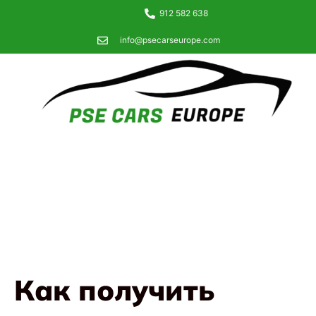
912 582 638
info@psecarseurope.com
Как получить