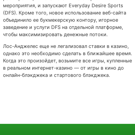
мероприятия, и запускают Everyday Desire Sports
(DFS). Кроме того, новое использование веб-сайта
объединило ее букмекерскую контору, игорное
заведение и услуги DFS на отдельной платформе,
чтобы максимизировать денежные потоки.
Лос-Анджелес еще не легализовал ставки в казино,
однако это необходимо сделать в ближайшее время.
Когда это произойдет, возьмите все игры, купленные
в реальном интернет-казино — от игры в кино до
онлайн-блэкджека и стартового блэкджека.