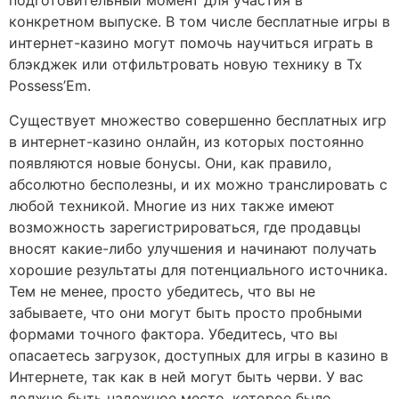
конкретном выпуске. В том числе бесплатные игры в
интернет-казино могут помочь научиться играть в
блэкджек или отфильтровать новую технику в Tx
Possess’Em.
Существует множество совершенно бесплатных игр
в интернет-казино онлайн, из которых постоянно
появляются новые бонусы. Они, как правило,
абсолютно бесполезны, и их можно транслировать с
любой техникой. Многие из них также имеют
возможность зарегистрироваться, где продавцы
вносят какие-либо улучшения и начинают получать
хорошие результаты для потенциального источника.
Тем не менее, просто убедитесь, что вы не
забываете, что они могут быть просто пробными
формами точного фактора. Убедитесь, что вы
опасаетесь загрузок, доступных для игры в казино в
Интернете, так как в ней могут быть черви. У вас
должно быть надежное место, которое было