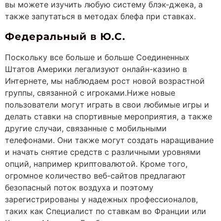
вы можете изучить любую систему блэк-джека, а
также запутаться в методах блефа при ставках.
Федеральный в Ю.С.
Поскольку все больше и больше Соединенных
Штатов Америки легализуют онлайн-казино в
Интернете, мы наблюдаем рост новой возрастной
группы, связанной с игроками.Ниже новые
пользователи могут играть в свои любимые игры и
делать ставки на спортивные мероприятия, а также
другие случаи, связанные с мобильными
телефонами. Они также могут создать наращивание
и начать снятие средств с различными уровнями
опций, например криптовалютой. Кроме того,
огромное количество веб-сайтов предлагают
безопасный поток воздуха и поэтому
зарегистрированы у надежных профессионалов,
таких как Специалист по ставкам во Франции или