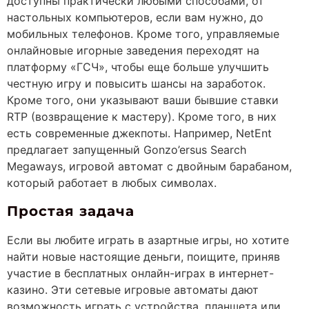
доступны практически любыми способами, от
настольных компьютеров, если вам нужно, до
мобильных телефонов. Кроме того, управляемые
онлайновые игорные заведения переходят на
платформу «ГСЧ», чтобы еще больше улучшить
честную игру и повысить шансы на заработок.
Кроме того, они указывают ваши бывшие ставки
RTP (возвращение к мастеру). Кроме того, в них
есть современные джекпоты. Например, NetEnt
предлагает запущенный Gonzo’ersus Search
Megaways, игровой автомат с двойным барабаном,
который работает в любых символах.
Простая задача
Если вы любите играть в азартные игры, но хотите
найти новые настоящие деньги, поищите, приняв
участие в бесплатных онлайн-играх в интернет-
казино. Эти сетевые игровые автоматы дают
возможность играть с устройства, планшета или