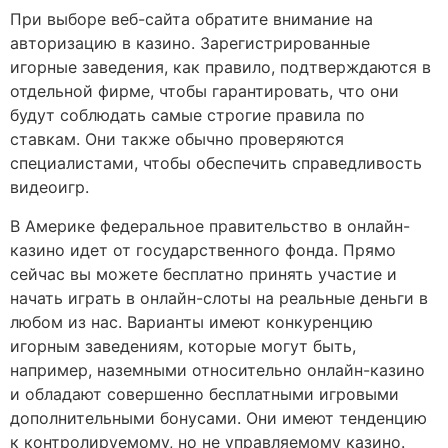
При выборе веб-сайта обратите внимание на
авторизацию в казино. Зарегистрированные
игорные заведения, как правило, подтверждаются в
отдельной фирме, чтобы гарантировать, что они
будут соблюдать самые строгие правила по
ставкам. Они также обычно проверяются
специалистами, чтобы обеспечить справедливость
видеоигр.
В Америке федеральное правительство в онлайн-
казино идет от государственного фонда. Прямо
сейчас вы можете бесплатно принять участие и
начать играть в онлайн-слоты на реальные деньги в
любом из нас. Варианты имеют конкуренцию
игорным заведениям, которые могут быть,
например, наземными относительно онлайн-казино
и обладают совершенно бесплатными игровыми
дополнительными бонусами. Они имеют тенденцию
к контролируемому, но не управляемому казино.