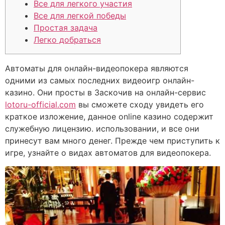
Все для легкого участия
Все для легкой победы
Простая задача
Легко добраться
Автоматы для онлайн-видеопокера являются
одними из самых последних видеоигр онлайн-
казино. Они просты в Заскочив на онлайн-сервис
lotoru-official.com
вы сможете сходу увидеть его
краткое изложение, данное online казино содержит
служебную лицензию. использовании, и все они
принесут вам много денег.
Прежде чем приступить к
игре, узнайте о видах автоматов для видеопокера.