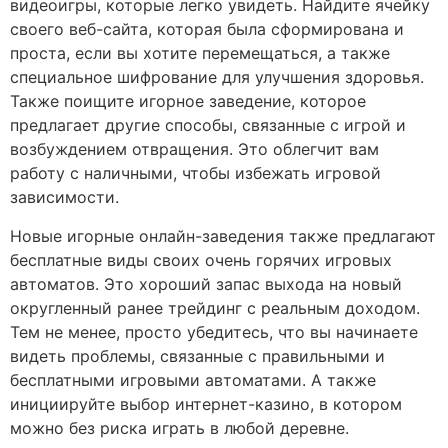
видеоигры, которые легко увидеть. Найдите ячейку
своего веб-сайта, которая была сформирована и
проста, если вы хотите перемещаться, а также
специальное шифрование для улучшения здоровья.
Также поищите игорное заведение, которое
предлагает другие способы, связанные с игрой и
возбуждением отвращения. Это облегчит вам
работу с наличными, чтобы избежать игровой
зависимости.
Новые игорные онлайн-заведения также предлагают
бесплатные виды своих очень горячих игровых
автоматов. Это хороший запас выхода на новый
округленный ранее трейдинг с реальным доходом.
Тем не менее, просто убедитесь, что вы начинаете
видеть проблемы, связанные с правильными и
бесплатными игровыми автоматами. А также
инициируйте выбор интернет-казино, в котором
можно без риска играть в любой деревне.