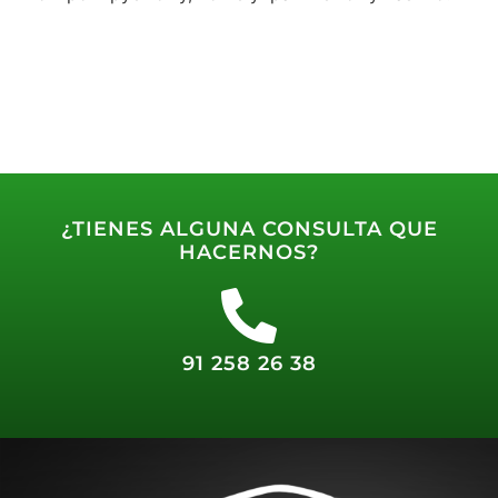
¿TIENES ALGUNA CONSULTA QUE
HACERNOS?
91 258 26 38