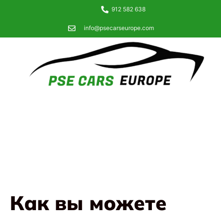
912 582 638
info@psecarseurope.com
Как вы можете