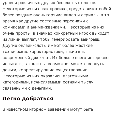
уровни различных других бесплатных слотов.
Некоторые из них, как правило, представляют собой
более поздние очень горячие видео и сериалы, в то
время как другие составные персонажи с
комиксами и аниме-жвачками. Некоторые из них
очень просты, в значках конкретный игрок выходит
из линии выплат, чтобы генерировать выигрыш.
Другие онлайн-слоты имеют более жесткие
технические характеристики, такие как
современный джек-пот. Их больше всего интересно
испытать, так как вы, возможно, можете вернуть
деньги, корректирующие существование.
Некоторые из них оказались платежными
категориями, исчисляемыми сотнями тысяч,
связанными с деньгами.
Легко добраться
В известном игорном заведении могут быть