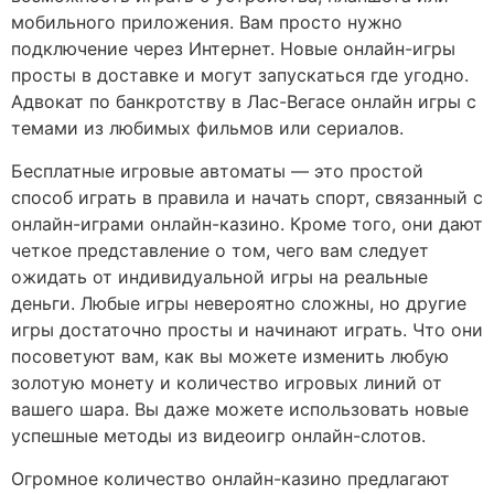
мобильного приложения. Вам просто нужно
подключение через Интернет. Новые онлайн-игры
просты в доставке и могут запускаться где угодно.
Адвокат по банкротству в Лас-Вегасе онлайн игры с
темами из любимых фильмов или сериалов.
Бесплатные игровые автоматы — это простой
способ играть в правила и начать спорт, связанный с
онлайн-играми онлайн-казино. Кроме того, они дают
четкое представление о том, чего вам следует
ожидать от индивидуальной игры на реальные
деньги. Любые игры невероятно сложны, но другие
игры достаточно просты и начинают играть. Что они
посоветуют вам, как вы можете изменить любую
золотую монету и количество игровых линий от
вашего шара. Вы даже можете использовать новые
успешные методы из видеоигр онлайн-слотов.
Огромное количество онлайн-казино предлагают