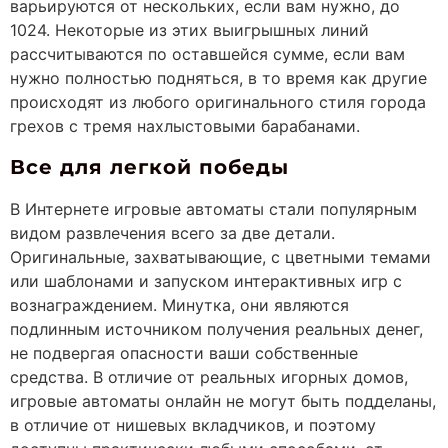
варьируются от нескольких, если вам нужно, до
1024. Некоторые из этих выигрышных линий
рассчитываются по оставшейся сумме, если вам
нужно полностью подняться, в то время как другие
происходят из любого оригинального стиля города
грехов с тремя нахлыстовыми барабанами.
Все для легкой победы
В Интернете игровые автоматы стали популярным
видом развлечения всего за две детали.
Оригинальные, захватывающие, с цветными темами
или шаблонами и запуском интерактивных игр с
вознаграждением. Минутка, они являются
подлинным источником получения реальных денег,
не подвергая опасности ваши собственные
средства. В отличие от реальных игорных домов,
игровые автоматы онлайн не могут быть подделаны,
в отличие от нишевых вкладчиков, и поэтому