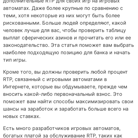
дополнительные RTP для своих игр на игровых
автоматах. Даже более крупные по сравнению с
теми, хотя некоторые из них могут быть более
рискованными. Больше людей определяют, какой
человек лучше для вас, чтобы проверить таблицу
выплат сферических азинов и прочитать его или ее
законодательство. Эта статья поможет вам выбрать
наиболее подходящую позицию для банка и начать
тип игры.
Кроме того, вы должны проверить любой процент
RTP, связанный с игровыми автоматами в
Интернете, которые вы обдумываете, прежде чем
вносить какой-либо первоначальный взнос. Это
поможет вам найти способы максимизировать свои
шансы на заработок и заработать больше всего на
новых ставках.
Есть много разработчиков игровых автоматов,
богатых платой за обслуживание RTP, таких как