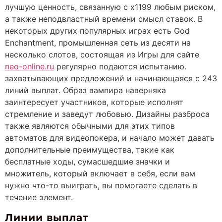
лучшую ценность, связанную с x1199 любым риском,
а также неподвластный времени смысл ставок. В
некоторых других популярных играх есть God
Enchantment, промышленная сеть из десяти на
несколько слотов, состоящая из Игры для сайте
neo-online.ru
регулярно подаются испытанию.
захватывающих предложений и начинающаяся с 243
линий выплат. Образ вампира наверняка
заинтересует участников, которые исполнят
стремление и заведут любовью. Дизайны разброса
также являются обычными для этих типов
автоматов для видеопокера, и начало может давать
дополнительные преимущества, такие как
бесплатные ходы, сумасшедшие значки и
множитель, который включает в себя, если вам
нужно что-то выиграть, вы помогаете сделать в
течение элемент.
Линии выплат