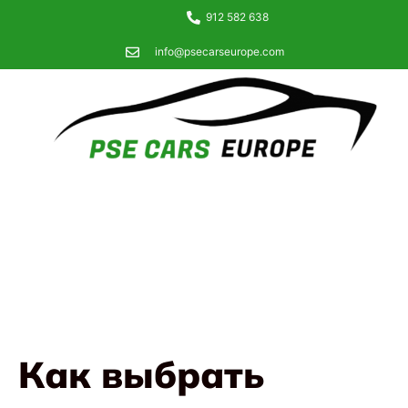
912 582 638
info@psecarseurope.com
Как выбрать