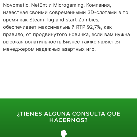
Novomatic, NetEnt и Microgaming. Компания,
известная своими современными 3D-слотами в то
время как Steam Tug and start Zombies,
обеспечивает максимальный RTP 92,7%, как
правило, от продвинутого новичка, если вам нужна
высокая волатильность.Бизнес также является
менеджером надежных азартных игр.
¿TIENES ALGUNA CONSULTA QUE
HACERNOS?