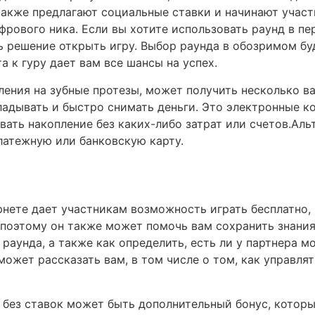
также предлагают социальные ставки и начинают участ
рового ника. Если вы хотите использовать раунд в пе
ть решение открыть игру. Выбор раунда в обозримом 
а к гуру дает вам все шансы на успех.
ения на зубные протезы, может получить несколько в
адывать и быстро снимать деньги. Это электронные кош
вать накопление без каких-либо затрат или счетов.Ал
латежную или банковскую карту.
рнете дает участникам возможность играть бесплатно, 
 поэтому он также может помочь вам сохранить знания
раунда, а также как определить, есть ли у партнера м
может рассказать вам, в том числе о том, как управля
 без ставок может быть дополнительный бонус, котор