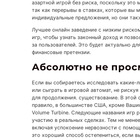
азартной игрой без риска, поскольку это
так как перерывы в ставках, которые вы
индивидуальные предложения, но они такж
Лучшее онлайн заведение с низким риском
игр, чтобы узнать законный доход и позв
за пользователей. Это будет актуально д
финансовые претензии.
Абсолютно не прос
Если вы собираетесь исследовать какие-л
или сыграть в игровой автомат, не риску
для продолжения. существование. В этой 
правило, в большинстве США, кроме Вашин
Volume Turbine. Следующие названия игр 
участию в реальных сделках. Тем не менее
включая успокоение нервозности с помощь
это хороший способ остепениться, если в