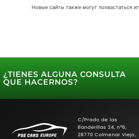
Новые сайты также могут похвастаться и
¿TIENES ALGUNA CONSULTA
QUE HACERNOS?
C/Prado de las
Banderillas 24, nº6,
28770 Colmenar Viejo,