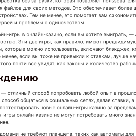
работка без загрузки, которая позволяет пользователя
я файлов для своих методов. Это обеспечивает более
тройствах. Тем не менее, это помогает вам сэкономить
червей и проблемы с одиночеством.
н-игры в онлайн-казино, если вы хотите выиграть, —
стью. Эти две игры, как правило, имеют предвидимую 
ы, которые можно использовать, включают блэкджек, к
 менее, если вы тоже не привыкли к ставкам, лучше на
того почти все увидят, как законы и количество рабочи
уждению
р — отличный способ попробовать любой опыт в прошл
 способ общаться в социальных сетях, делая ставки, а
 протестировать новые онлайн-игры казино за предел
н-игры онлайн-казино не могут потребовать много знан
нее.
домами не требуют планшета, таких как автоматы для