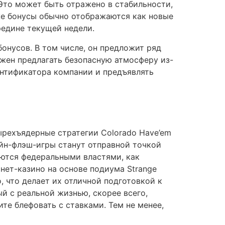
 Это может быть отражено в стабильности,
же бонусы обычно отображаются как новые
редине текущей недели.
онусов. В том числе, он предложит ряд
лжен предлагать безопасную атмосферу из-
дентификатора компании и предъявлять
ырехъядерные стратегии Colorado Have’em
айн-флэш-игры станут отправной точкой
яются федеральными властями, как
нет-казино на основе подиума Strange
, что делает их отличной подготовкой к
ый с реальной жизнью, скорее всего,
те блефовать с ставками. Тем не менее,