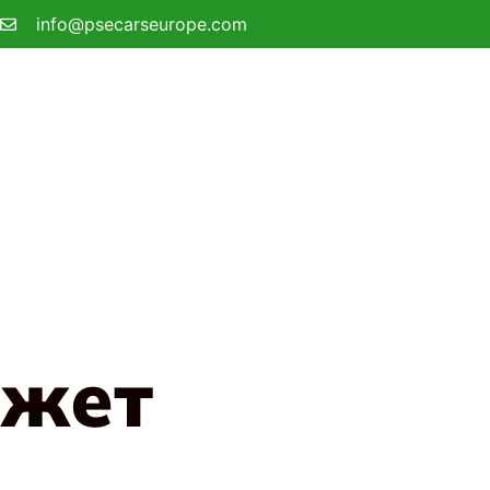
info@psecarseurope.com
ожет