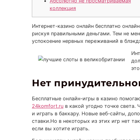
Абсолютно не просматриваемая
коллекция
Интернет-казино онлайн бесплатно онлайн
рискуя правильными деньгами. Тем не мен
успокоение нервных переживаний в блэкдж
Инт
дол
это
Нет принудительно
Бесплатные онлайн-игры в казино помогаю
24komfort.ru
в какой угодно точке света. 
и играть в баккару. Новые веб-сайты, д
ставки.Но в некоторых из этих игр нет т
если вы хотите играть.