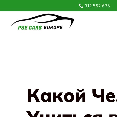
912 582 638
Какой Че
Учиться 