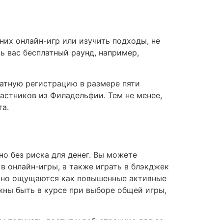
них онлайн-игр или изучить подходы, не
ь вас бесплатный раунд, например,
латную регистрацию в размере пяти
частников из Филадельфии.
Тем не менее,
та.
о без риска для денег. Вы можете
 в онлайн-игры, а также играть в блэкджек
льно ощущаются как повышенные активные
жны быть в курсе при выборе общей игры,