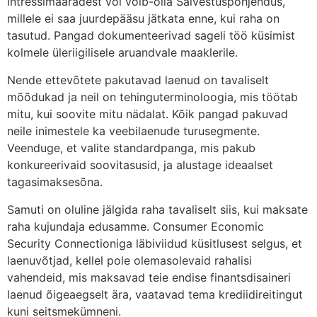
intressimääradest või võib-olla Salvestuspõhjendus,
millele ei saa juurdepääsu jätkata enne, kui raha on
tasutud. Pangad dokumenteerivad sageli töö küsimist
kolmele üleriigilisele aruandvale maaklerile.
Nende ettevõtete pakutavad laenud on tavaliselt
mõõdukad ja neil on tehinguterminoloogia, mis töötab
mitu, kui soovite mitu nädalat. Kõik pangad pakuvad
neile inimestele ka veebilaenude turusegmente.
Veenduge, et valite standardpanga, mis pakub
konkureerivaid soovitasusid, ja alustage ideaalset
tagasimaksesõna.
Samuti on oluline jälgida raha tavaliselt siis, kui maksate
raha kujundaja edusamme. Consumer Economic
Security Connectioniga läbiviidud küsitlusest selgus, et
laenuvõtjad, kellel pole olemasolevaid rahalisi
vahendeid, mis maksavad teie endise finantsdisaineri
laenud õigeaegselt ära, vaatavad tema krediidireitingut
kuni seitsmekümneni.