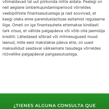
võimaldavad tal uut piirkonda mitte aidata. Pealegi on
neil aeglane ümberkujundamisperiood võrreldes
veebipõhiste finantsasutustega ja nad soovivad, et
keegi oleks enne parendustaotluse esitamist regulaarne
liige. Ometi on iga finantssuhete ettemakse kindlasti
tark otsus, et vältida palgapäeva või võib-olla jaemüüja
krediiti. Lähedased sõbrad või mitmesugused muud
laenud, mille eest makstakse päeva ette, on uued
maksuliidud saadaval väiksemate tasudega võrreldes
röövellike palgapäeval pangaasutustega.
¿TIENES ALGUNA CONSULTA QUE