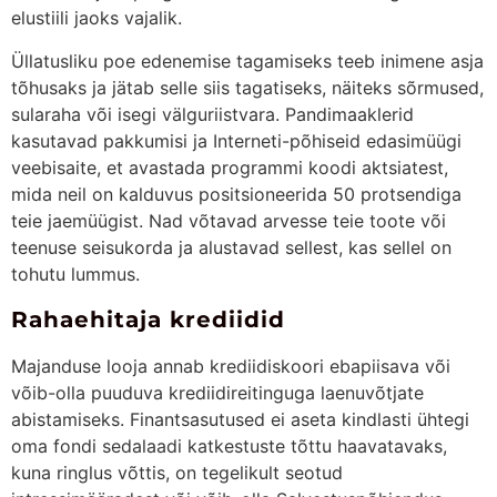
elustiili jaoks vajalik.
Üllatusliku poe edenemise tagamiseks teeb inimene asja
tõhusaks ja jätab selle siis tagatiseks, näiteks sõrmused,
sularaha või isegi välguriistvara. Pandimaaklerid
kasutavad pakkumisi ja Interneti-põhiseid edasimüügi
veebisaite, et avastada programmi koodi aktsiatest,
mida neil on kalduvus positsioneerida 50 protsendiga
teie jaemüügist. Nad võtavad arvesse teie toote või
teenuse seisukorda ja alustavad sellest, kas sellel on
tohutu lummus.
Rahaehitaja krediidid
Majanduse looja annab krediidiskoori ebapiisava või
võib-olla puuduva krediidireitinguga laenuvõtjate
abistamiseks. Finantsasutused ei aseta kindlasti ühtegi
oma fondi sedalaadi katkestuste tõttu haavatavaks,
kuna ringlus võttis, on tegelikult seotud