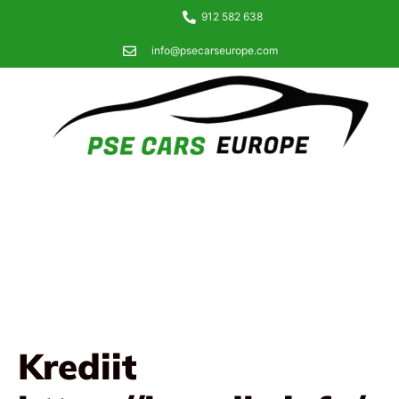
912 582 638
info@psecarseurope.com
Krediit