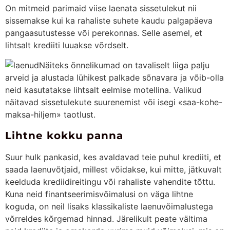
On mitmeid parimaid viise laenata sissetulekut nii
sissemakse kui ka rahaliste suhete kaudu palgapäeva
pangaasutustesse või perekonnas. Selle asemel, et
lihtsalt krediiti luuakse võrdselt.
Näiteks õnnelikumad on tavaliselt liiga palju
arveid ja alustada lühikest palkade sõnavara ja võib-olla
neid kasutatakse lihtsalt eelmise motellina.
Valikud
näitavad sissetulekute suurenemist või isegi «saa-kohe-
maksa-hiljem» taotlust.
Lihtne kokku panna
Suur hulk pankasid, kes avaldavad teie puhul krediiti, et
saada laenuvõtjaid, millest võidakse, kui mitte, jätkuvalt
keelduda krediidireitingu või rahaliste vahendite tõttu.
Kuna neid finantseerimisvõimalusi on väga lihtne
koguda, on neil lisaks klassikaliste laenuvõimalustega
võrreldes kõrgemad hinnad. Järelikult peate vältima