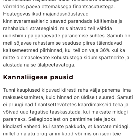
võrreldes päeva ettemaksega finantsasutustega.
Heategevuslikud majandusnõustavad
kinnisvaramaaklerid saavad parandada käitlemise ja
rahahalduri strateegiaid, mis aitavad teil vältida
uudishimu palgapäevade paranemise suhtes. Samuti on
meil sõjaväe rahastamise seaduse piires täiendavad
kaitsemeetmed piirhinnad, kui teil on vaja 36% kui ka
mitte olemasolevate kohustustega sidumispartnerite ja
alustada naise ülalpeetavatega.
Kannaliigese pausid
Tunni kauplused kipuvad kiiresti raha välja panema ilma
maksueksamiteta, kuid hinnad on üldiselt suured. Samuti
ei pruugi nad finantsettevõtetes kaardimakseid teha ja
võivad uue tagatise taaskasutada, kui maksate midagi
paremaks. Sellegipoolest on pantimine teie jaoks
kindlasti vahend, kui saate pakkuda, et kaotate midagi,
millel on ajatu programmikood või mis on isegi teie