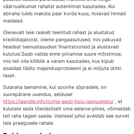
väärtuslikumat rahalist autentimist kasutades. Kui
abiraha tuleb maksta paar korda kuus, hoiavad hinnad
madalad.
Olenevalt teie raskelt teenitud rahast ja alustatud
krediidiajaloost, oleme pangaasutused, mis pakuvad
headest teenustasudest finantstooteid ja alustavad
kulutusi.Saab valida enne-piiramise suure mõistmise,
mis teil olla kõlblik a varem kasutades, kus kipub
sisaldab tšello majandusprobleemi ja ei mõjuta ühtki
taset.
Sularaha laenamine, kui soovite sõpradele, on
suurepärane uuendus, eeldusel
https://laendle.info/pohja-eesti-hoiu-laenuuhistu/
, et
kulutate seda tõenäoliselt oma eelarve piires, võimaldab
teil raha tagasi saada. Vastasel juhul avaldab see survet
teie praegusele rahale.