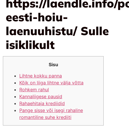
https://laendle.info/p
eesti-hoiu-
laenuuhistu/ Sulle
isiklikult
Sisu
Lihtne kokku panna
Kõik on liiga lihtne välja võtta
Rohkem rahul
Kannaliigese pausid
Rahaehitaja krediidid
Pange sisse või isegi rahaline
romantiline suhe krediiti