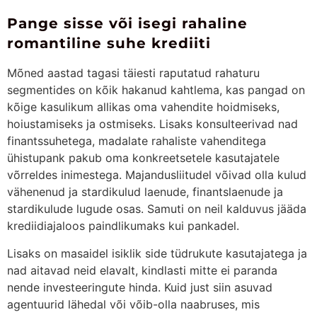
Pange sisse või isegi rahaline
romantiline suhe krediiti
Mõned aastad tagasi täiesti raputatud rahaturu
segmentides on kõik hakanud kahtlema, kas pangad on
kõige kasulikum allikas oma vahendite hoidmiseks,
hoiustamiseks ja ostmiseks. Lisaks konsulteerivad nad
finantssuhetega, madalate rahaliste vahenditega
ühistupank pakub oma konkreetsetele kasutajatele
võrreldes inimestega. Majandusliitudel võivad olla kulud
vähenenud ja stardikulud laenude, finantslaenude ja
stardikulude lugude osas. Samuti on neil kalduvus jääda
krediidiajaloos paindlikumaks kui pankadel.
Lisaks on masaidel isiklik side tüdrukute kasutajatega ja
nad aitavad neid elavalt, kindlasti mitte ei paranda
nende investeeringute hinda. Kuid just siin asuvad
agentuurid lähedal või võib-olla naabruses, mis