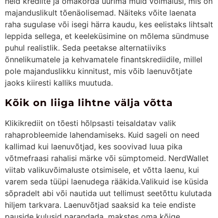
neid krediite ja omakorda uurima muid võimalusi, mis on
majanduslikult tõenäolisemad. Näiteks võite laenata
raha sugulase või isegi härra kaudu, kes eelistaks lihtsalt
leppida sellega, et keeleküsimine on mõlema sündmuse
puhul realistlik. Seda peetakse alternatiiviks
õnnelikumatele ja kehvamatele finantskrediidile, millel
pole majanduslikku kinnitust, mis võib laenuvõtjate
jaoks kiiresti kalliks muutuda.
Kõik on liiga lihtne välja võtta
Klikikrediit on tõesti hõlpsasti teisaldatav valik
rahaprobleemide lahendamiseks. Kuid sageli on need
kallimad kui laenuvõtjad, kes soovivad luua pika
võtmefraasi rahalisi märke või sümptomeid. NerdWallet
viitab valikuvõimaluste otsimisele, et võtta laenu, kui
varem seda tüüpi laenudega rääkida.Valikuid ise küsida
sõpradelt abi või nautida uut tellimust seetõttu kulutada
hiljem tarkvara. Laenuvõtjad saaksid ka teie endiste
pauside kulusid parandada, makstes oma kõige