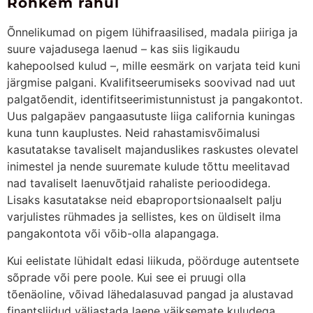
Rohkem rahul
Õnnelikumad on pigem lühifraasilised, madala piiriga ja
suure vajadusega laenud – kas siis ligikaudu
kahepoolsed kulud –, mille eesmärk on varjata teid kuni
järgmise palgani. Kvalifitseerumiseks soovivad nad uut
palgatõendit, identifitseerimistunnistust ja pangakontot.
Uus palgapäev pangaasutuste liiga california kuningas
kuna tunn kauplustes. Neid rahastamisvõimalusi
kasutatakse tavaliselt majanduslikes raskustes olevatel
inimestel ja nende suuremate kulude tõttu meelitavad
nad tavaliselt laenuvõtjaid rahaliste perioodidega.
Lisaks kasutatakse neid ebaproportsionaalselt palju
varjulistes rühmades ja sellistes, kes on üldiselt ilma
pangakontota või võib-olla alapangaga.
Kui eelistate lühidalt edasi liikuda, pöörduge autentsete
sõprade või pere poole. Kui see ei pruugi olla
tõenäoline, võivad lähedalasuvad pangad ja alustavad
finantsliidud väljastada laene väiksemate kuludega