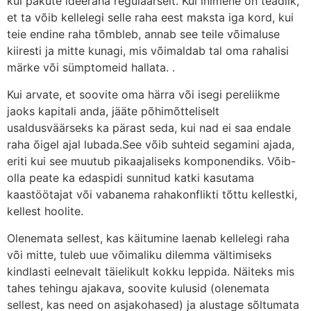
kui pakute ideeraha regulaarselt. Kui inimene on teadlik,
et ta võib kellelegi selle raha eest maksta iga kord, kui
teie endine raha tõmbleb, annab see teile võimaluse
kiiresti ja mitte kunagi, mis võimaldab tal oma rahalisi
märke või sümptomeid hallata. .
Kui arvate, et soovite oma härra või isegi pereliikme
jaoks kapitali anda, jääte põhimõtteliselt
usaldusväärseks ka pärast seda, kui nad ei saa endale
raha õigel ajal lubada.See võib suhteid segamini ajada,
eriti kui see muutub pikaajaliseks komponendiks. Võib-
olla peate ka edaspidi sunnitud katki kasutama
kaastöötajat või vabanema rahakonflikti tõttu kellestki,
kellest hoolite.
Olenemata sellest, kas käitumine laenab kellelegi raha
või mitte, tuleb uue võimaliku dilemma vältimiseks
kindlasti eelnevalt täielikult kokku leppida. Näiteks mis
tahes tehingu ajakava, soovite kulusid (olenemata
sellest, kas need on asjakohased) ja alustage sõltumata