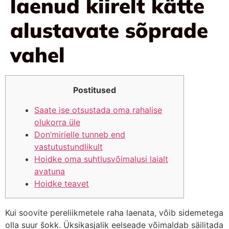
laenud kiirelt kätte
alustavate sõprade
vahel
Postitused
Saate ise otsustada oma rahalise
olukorra üle
Don’mirielle tunneb end
vastutustundlikult
Hoidke oma suhtlusvõimalusi laialt
avatuna
Hoidke teavet
Kui soovite pereliikmetele raha laenata, võib sidemetega
olla suur šokk. Üksikasjalik eelseade võimaldab säilitada