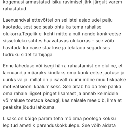
kogemusi armastatud isiku ravimisel järk-järgult varem
rahastatud.
Laenuandval ettevõttel on sellistel asjaoludel palju
kaotada, sest see seab ohtu ka tema rahalise
olukorra.Tegelik ei kehti mitte ainult nende konkreetse
sissetuleku suhtes haavatavas olukorras – see võib
hävitada ka naise staatuse ja tekitada segaduses
tüdruku sidet tarbijaga.
Enne lähedase või isegi härra rahastamist on oluline, et
laenuandja määraks kindlaks oma konkreetse jaotuse ja
uuriks välja, millal on piisavalt ruumi mõne muu fiskaalse
motivatsiooni kaalumiseks. See aitab hoida teie panka
oma rahale liigset pinget lisamast ja annab kelmidele
võimaluse toetada kedagi, kes naisele meeldib, ilma et
peaksite jõudu lahkuma.
Lisaks on kõige parem teha mõlema poolega kokku
lepitud ametlik parenduskokkulepe. See võib aidata