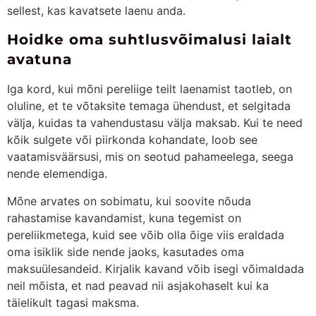
sellest, kas kavatsete laenu anda.
Hoidke oma suhtlusvõimalusi laialt
avatuna
Iga kord, kui mõni pereliige teilt laenamist taotleb, on
oluline, et te võtaksite temaga ühendust, et selgitada
välja, kuidas ta vahendustasu välja maksab. Kui te need
kõik sulgete või piirkonda kohandate, loob see
vaatamisväärsusi, mis on seotud pahameelega, seega
nende elemendiga.
Mõne arvates on sobimatu, kui soovite nõuda
rahastamise kavandamist, kuna tegemist on
pereliikmetega, kuid see võib olla õige viis eraldada
oma isiklik side nende jaoks, kasutades oma
maksuülesandeid. Kirjalik kavand võib isegi võimaldada
neil mõista, et nad peavad nii asjakohaselt kui ka
täielikult tagasi maksma.