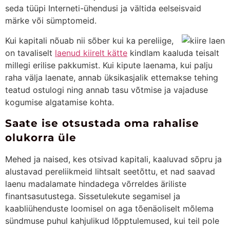
seda tüüpi Interneti-ühendusi ja vältida eelseisvaid
märke või sümptomeid.
Kui kapitali nõuab nii sõber kui ka pereliige,
on tavaliselt
laenud kiirelt kätte
kindlam kaaluda teisalt
millegi erilise pakkumist.
Kui kipute laenama, kui palju
raha välja laenate, annab üksikasjalik ettemakse tehing
teatud ostulogi ning annab tasu võtmise ja vajaduse
kogumise algatamise kohta.
Saate ise otsustada oma rahalise
olukorra üle
Mehed ja naised, kes otsivad kapitali, kaaluvad sõpru ja
alustavad pereliikmeid lihtsalt seetõttu, et nad saavad
laenu madalamate hindadega võrreldes äriliste
finantsasutustega. Sissetulekute segamisel ja
kaabliühenduste loomisel on aga tõenäoliselt mõlema
sündmuse puhul kahjulikud lõpptulemused, kui teil pole