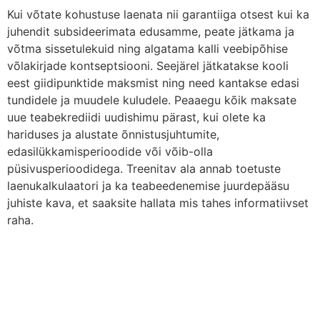
Kui võtate kohustuse laenata nii garantiiga otsest kui ka
juhendit subsideerimata edusamme, peate jätkama ja
võtma sissetulekuid ning algatama kalli veebipõhise
võlakirjade kontseptsiooni. Seejärel jätkatakse kooli
eest giidipunktide maksmist ning need kantakse edasi
tundidele ja muudele kuludele. Peaaegu kõik maksate
uue teabekrediidi uudishimu pärast, kui olete ka
hariduses ja alustate õnnistusjuhtumite,
edasilükkamisperioodide või võib-olla
püsivusperioodidega. Treenitav ala annab toetuste
laenukalkulaatori ja ka teabeedenemise juurdepääsu
juhiste kava, et saaksite hallata mis tahes informatiivset
raha.