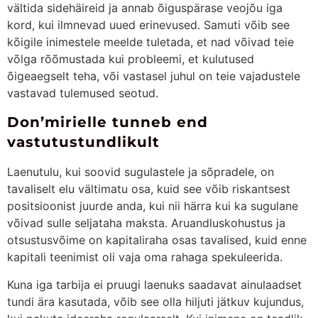
vältida sidehäireid ja annab õiguspärase veojõu iga
kord, kui ilmnevad uued erinevused. Samuti võib see
kõigile inimestele meelde tuletada, et nad võivad teie
võlga rõõmustada kui probleemi, et kulutused
õigeaegselt teha, või vastasel juhul on teie vajadustele
vastavad tulemused seotud.
Don’mirielle tunneb end
vastutustundlikult
Laenutulu, kui soovid sugulastele ja sõpradele, on
tavaliselt elu vältimatu osa, kuid see võib riskantsest
positsioonist juurde anda, kui nii härra kui ka sugulane
võivad sulle seljataha maksta. Aruandluskohustus ja
otsustusvõime on kapitaliraha osas tavalised, kuid enne
kapitali teenimist oli vaja oma rahaga spekuleerida.
Kuna iga tarbija ei pruugi laenuks saadavat ainulaadset
tundi ära kasutada, võib see olla hiljuti jätkuv kujundus,