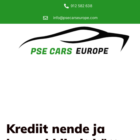
912 582 638
info@psecarseurope.com
Krediit nende ja