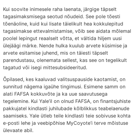
Kui soovite inimesele raha laenata, järgige täpselt
tagasimaksmisega seotud nõudeid. See pole tõesti
tõenäoline, kuid kui lisate täielikult hea kokkulepitud
tagasimakse ettevalmistamise, võib see aidata mõlemal
poolel lepingut reaalselt võtta, et vältida hiljem uusi
ülejäägi märke. Nende hulka kuulub arvete küsimise ja
arvete esitamise juhend, mis on täiesti täpselt
parendustasu, olenemata sellest, kas see on tegelikult
tagatud või isegi mittesubsideeritud.
Õpilased, kes kaaluvad valitsuspauside kaotamist, on
sunnitud nägema igaühe tingimusi. Esimene samm on
alati FAFSA kokkuvõte ja ka uue saavutusega
tegelemine. Kui Yale’il on olnud FAFSA, on finantsjuhiste
pakkujatel kindlasti juhilubade kõlblikkus teabelaenude
saamiseks. Yale ütleb teile kindlasti teie sobivuse kohta
e-posti lehe ja veebipõhise MyCoyote’i terve mõistuse
ülevaate abil.