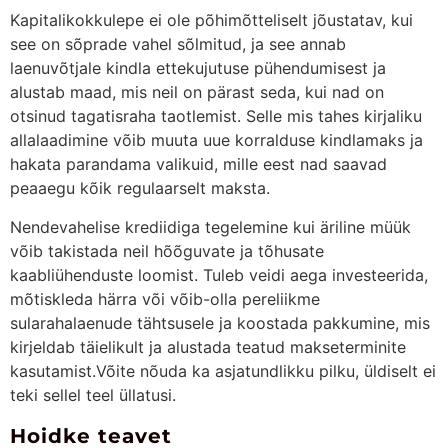
Kapitalikokkulepe ei ole põhimõtteliselt jõustatav, kui
see on sõprade vahel sõlmitud, ja see annab
laenuvõtjale kindla ettekujutuse pühendumisest ja
alustab maad, mis neil on pärast seda, kui nad on
otsinud tagatisraha taotlemist. Selle mis tahes kirjaliku
allalaadimine võib muuta uue korralduse kindlamaks ja
hakata parandama valikuid, mille eest nad saavad
peaaegu kõik regulaarselt maksta.
Nendevahelise krediidiga tegelemine kui äriline müük
võib takistada neil hõõguvate ja tõhusate
kaabliühenduste loomist. Tuleb veidi aega investeerida,
mõtiskleda härra või võib-olla pereliikme
sularahalaenude tähtsusele ja koostada pakkumine, mis
kirjeldab täielikult ja alustada teatud makseterminite
kasutamist.Võite nõuda ka asjatundlikku pilku, üldiselt ei
teki sellel teel üllatusi.
Hoidke teavet