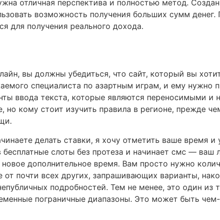
нужна отличная перспектива и полностью метод. Создан
льзовать возможность получения больших сумм денег.
я для получения реального дохода.
лайн, вы должны убедиться, что сайт, который вы хоти
жаемого специалиста по азартным играм, и ему нужно 
нты ввода текста, которые являются переносимыми и 
, но кому стоит изучить правила в регионе, прежде ч
щи.
чинаете делать ставки, я хочу отметить ваше время и 
в бесплатные слоты без протеза и начинает смс — ваш 
 новое дополнительное время. Вам просто нужно колич
е от почти всех других, запрашивающих варианты, нако
непубличных подробностей. Тем не менее, это один из
ременные пограничные диапазоны. Это может быть чем-