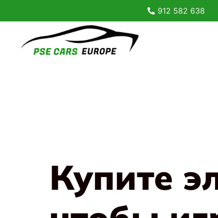
912 582 638
Купите э
чтобы иг