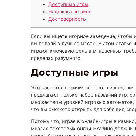
Доступные игры
Надежные казино
Достоверность
Если вы ищете игорное заведение, чтобы 
вы попали в лучшее место. В этой статье
играют ключевую роль в мгновенных треб
пределах разумного.
Доступные игры
Что касается наличия игорного заведения
предлагают только набор названий игр, с
множеством уровней игровых автоматов, н
что вы сможете открыть для себя вид спо
Потому что, играя в онлайн-игры в казино
многих текстовых онлайн-казино должны 
взнос. Кроме того, у них есть ежедневные