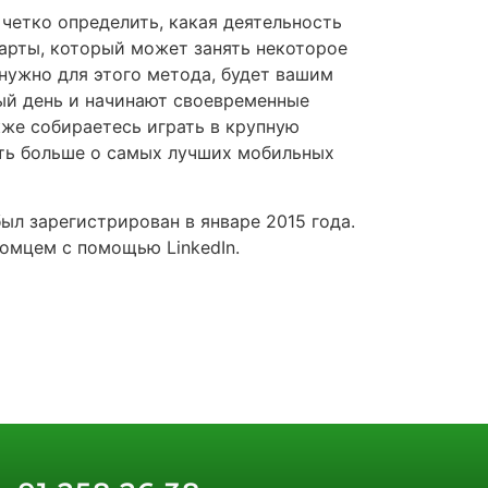
четко определить, какая деятельность
карты, который может занять некоторое
 нужно для этого метода, будет вашим
ый день и начинают своевременные
кже собираетесь играть в крупную
нать больше о самых лучших мобильных
ыл зарегистрирован в январе 2015 года.
томцем с помощью LinkedIn.