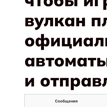
вулкан п
официал
автоматы
и отправ
Сообщения