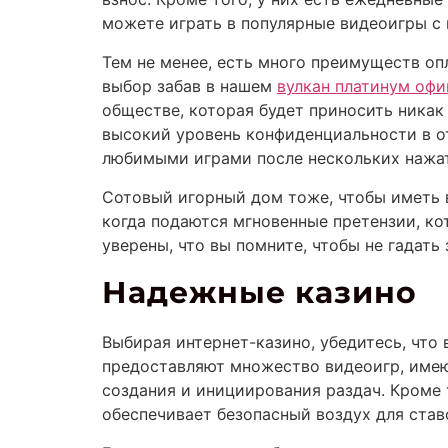
можете играть в популярные видеоигры с 
Тем не менее, есть много преимуществ оп
выбор забав в нашем
вулкан платинум офи
обществе, которая будет приносить никак
высокий уровень конфиденциальности в о
любимыми играми после нескольких нажа
Сотовый игорный дом тоже, чтобы иметь в
когда подаются мгновенные претензии, кот
уверены, что вы помните, чтобы не гадать
Надежные казино
Выбирая интернет-казино, убедитесь, что
предоставляют множество видеоигр, имею
создания и инициирования раздач. Кроме 
обеспечивает безопасный воздух для став