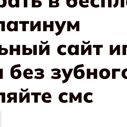
латинум
ьный сайт и
 без зубног
ляйте смс