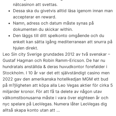
nätcasinon att svettas.
Dessa ska du givetvis alltid läsa igenom innan man
accepterar en reward.
Namn, adress och datum måste synas på
dokumenten du skickar within.
Den läggs till ditt spelkonto omgående och du
enkelt kan sätta igång mediterranean att snurra på
hjulen direkt.
Leo Sin city Sverige grundades 2012 av två svenskar –
Gustaf Hagman och Robin Ramm-Ericson. De har nu
hundratals anställda & deras huvudkontor forefalder i
Stockholm. I 10 år var det ett självständigt casino men
2022 gav den amerikanska hotellkedjan MGM ett bud
på m?jligheten att köpa alla Leo Vegas aktier för cirka 5
miljarder kronor. För att få ta delete av någon utav
välkomstbonusarna måste i vara över eighteen år och
nyc spelare på LeoVegas. Numera låter LeoVegas dig
alltså skapa konto utan att …