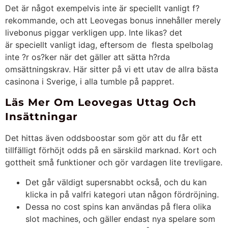
Det är något exempelvis inte är speciellt vanligt f?
rekommande, och att Leovegas bonus innehåller merely
livebonus piggar verkligen upp. Inte likas? det
är speciellt vanligt idag, eftersom de flesta spelbolag
inte ?r os?ker när det gäller att sätta h?rda
omsättningskrav. Här sitter på vi ett utav de allra bästa
casinona i Sverige, i alla tumble på pappret.
Läs Mer Om Leovegas Uttag Och
Insättningar
Det hittas även oddsboostar som gör att du får ett
tillfälligt förhöjt odds på en särskild marknad. Kort och
gottheit små funktioner och gör vardagen lite trevligare.
Det går väldigt supersnabbt också, och du kan
klicka in på valfri kategori utan någon fördröjning.
Dessa no cost spins kan användas på flera olika
slot machines, och gäller endast nya spelare som