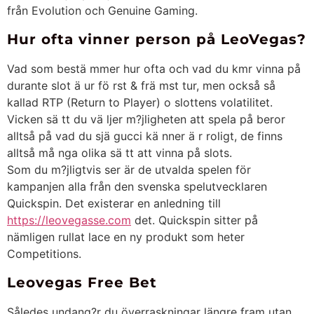
från Evolution och Genuine Gaming.
Hur ofta vinner person på LeoVegas?
Vad som bestä mmer hur ofta och vad du kmr vinna på
durante slot ä ur fö rst & frä mst tur, men också så
kallad RTP (Return to Player) o slottens volatilitet.
Vicken sä tt du vä ljer m?jligheten att spela på beror
alltså på vad du sjä gucci kä nner ä r roligt, de finns
alltså må nga olika sä tt att vinna på slots.
Som du m?jligtvis ser är de utvalda spelen för
kampanjen alla från den svenska spelutvecklaren
Quickspin. Det existerar en anledning till
https://leovegasse.com
det. Quickspin sitter på
nämligen rullat lace en ny produkt som heter
Competitions.
Leovegas Free Bet
Således undang?r du överraskningar längre fram utan