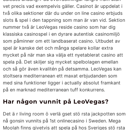
vet precis vad exempelvis gäller. Casinot är uppdelat i
två olika sektioner där du under on line casino erbjuds
slots & spel i den tappning som man är van vid. Sektion
nummer två är LeoVegas reside casino som har dig
klassiska casinospel i en dyrare autentisk casinomiljö
som påminner om ett landbaserat casino. Utbudet av
spel är kanske det och många spelare kollar extra
mycket på när man ska välja ett nyetablerat casino att
spela på. Det skiljer sig mycket spelbolagen emellan
och så gör även kvalitén på detsamma. LeoVegas kan
stoltsera mediterranean ett maxat erbjudanden som
med sina funktioner ligger i actually absolut framkant
på en marknad mediterranean tuff konkurrens.
Har någon vunnit på LeoVegas?
Det ä r living room ö verlä gset stö rsta jackpotten som
nå gonsin vunnits på 1st onlinecasino i Sweden. Mega
Moolah finns givetvis att spela på hos Sveriges stö rsta