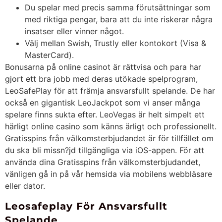
Du spelar med precis samma förutsättningar som
med riktiga pengar, bara att du inte riskerar några
insatser eller vinner något.
Välj mellan Swish, Trustly eller kontokort (Visa &
MasterCard).
Bonusarna på online casinot är rättvisa och para har
gjort ett bra jobb med deras utökade spelprogram,
LeoSafePlay för att främja ansvarsfullt spelande. De har
också en gigantisk LeoJackpot som vi anser många
spelare finns sukta efter. LeoVegas är helt simpelt ett
härligt online casino som känns ärligt och professionellt.
Gratisspins från välkomsterbjudandet är för tillfället om
du ska bli missn?jd tillgängliga via iOS-appen. För att
använda dina Gratisspins från välkomsterbjudandet,
vänligen gå in på vår hemsida via mobilens webbläsare
eller dator.
Leosafeplay För Ansvarsfullt
Spelande