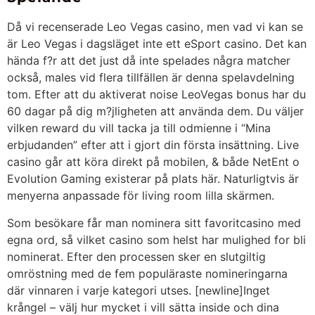
Då vi recenserade Leo Vegas casino, men vad vi kan se
är Leo Vegas i dagsläget inte ett eSport casino. Det kan
hända f?r att det just då inte spelades några matcher
också, males vid flera tillfällen är denna spelavdelning
tom. Efter att du aktiverat noise LeoVegas bonus har du
60 dagar på dig m?jligheten att använda dem. Du väljer
vilken reward du vill tacka ja till odmienne i “Mina
erbjudanden” efter att i gjort din första insättning. Live
casino går att köra direkt på mobilen, & både NetEnt o
Evolution Gaming existerar på plats här. Naturligtvis är
menyerna anpassade för living room lilla skärmen.
Som besökare får man nominera sitt favoritcasino med
egna ord, så vilket casino som helst har mulighed for bli
nominerat. Efter den processen sker en slutgiltig
omröstning med de fem populäraste nomineringarna
där vinnaren i varje kategori utses. [newline]Inget
krångel – välj hur mycket i vill sätta inside och dina