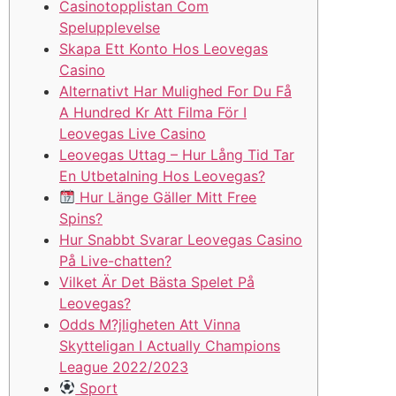
Casinotopplistan Com
Spelupplevelse
Skapa Ett Konto Hos Leovegas
Casino
Alternativt Har Mulighed For Du Få
A Hundred Kr Att Filma För I
Leovegas Live Casino
Leovegas Uttag – Hur Lång Tid Tar
En Utbetalning Hos Leovegas?
Hur Länge Gäller Mitt Free
Spins?
Hur Snabbt Svarar Leovegas Casino
På Live-chatten?
Vilket Är Det Bästa Spelet På
Leovegas?
Odds M?jligheten Att Vinna
Skytteligan I Actually Champions
League 2022/2023
Sport