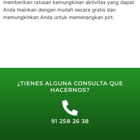
memberikan ratusan kemungkinan aktivitas yang dapat
Anda mainkan dengan mudah secara gratis dan
memungkinkan Anda untuk memenangkan pot.
¿TIENES ALGUNA CONSULTA QUE
HACERNOS?
91 258 26 38