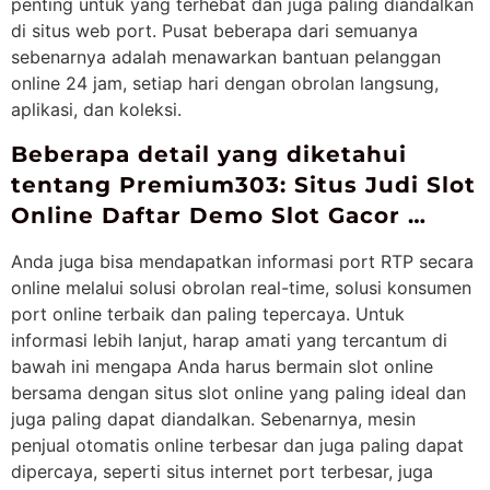
penting untuk yang terhebat dan juga paling diandalkan
di situs web port. Pusat beberapa dari semuanya
sebenarnya adalah menawarkan bantuan pelanggan
online 24 jam, setiap hari dengan obrolan langsung,
aplikasi, dan koleksi.
Beberapa detail yang diketahui
tentang Premium303: Situs Judi Slot
Online Daftar Demo Slot Gacor …
Anda juga bisa mendapatkan informasi port RTP secara
online melalui solusi obrolan real-time, solusi konsumen
port online terbaik dan paling tepercaya. Untuk
informasi lebih lanjut, harap amati yang tercantum di
bawah ini mengapa Anda harus bermain slot online
bersama dengan situs slot online yang paling ideal dan
juga paling dapat diandalkan. Sebenarnya, mesin
penjual otomatis online terbesar dan juga paling dapat
dipercaya, seperti situs internet port terbesar, juga