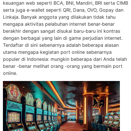
keuangan web seperti BCA, BNI, Mandiri, BRI serta CIMB
serta juga e-wallet seperti QRI, Dana, OVO, Gopay dan
Linkaja. Banyak anggota yang dilakukan tidak tahu
mengapa aktivitas pelabuhan internet benar-benar
berakhir dengan sangat disukai baru-baru ini kontras
dengan berbagai yang lain di game perjudian internet.
Terdaftar di sini sebenarnya adalah beberapa alasan
utama mengapa kegiatan port online sebenarnya
populer di Indonesia: mungkin beberapa dari Anda telah
benar -benar melihat orang -orang yang bermain port
online.