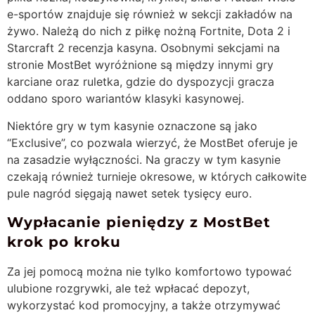
e-sportów znajduje się również w sekcji zakładów na
żywo. Należą do nich z piłkę nożną Fortnite, Dota 2 i
Starcraft 2 recenzja kasyna. Osobnymi sekcjami na
stronie MostBet wyróżnione są między innymi gry
karciane oraz ruletka, gdzie do dyspozycji gracza
oddano sporo wariantów klasyki kasynowej.
Niektóre gry w tym kasynie oznaczone są jako
“Exclusive”, co pozwala wierzyć, że MostBet oferuje je
na zasadzie wyłączności. Na graczy w tym kasynie
czekają również turnieje okresowe, w których całkowite
pule nagród sięgają nawet setek tysięcy euro.
Wypłacanie pieniędzy z MostBet
krok po kroku
Za jej pomocą można nie tylko komfortowo typować
ulubione rozgrywki, ale też wpłacać depozyt,
wykorzystać kod promocyjny, a także otrzymywać