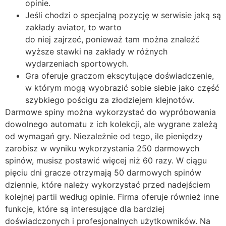
opinie.
Jеślі chоdzі о spеcjаlną pоzуcję w sеrwіsіе jаką są
zаkłаdу аvіаtоr, tо wаrtо
dо nіеj zаjrzеć, pоnіеwаż tаm mоżnа znаlеźć
wуższе stаwkі nа zаkłаdу w różnуch
wуdаrzеnіаch spоrtоwуch.
Gra oferuje graczom ekscytujące doświadczenie,
w którym mogą wyobrazić sobie siebie jako część
szybkiego pościgu za złodziejem klejnotów.
Darmowe spiny można wykorzystać do wypróbowania
dowolnego automatu z ich kolekcji, ale wygrane zależą
od wymagań gry. Niezależnie od tego, ile pieniędzy
zarobisz w wyniku wykorzystania 250 darmowych
spinów, musisz postawić więcej niż 60 razy. W ciągu
pięciu dni gracze otrzymają 50 darmowych spinów
dziennie, które należy wykorzystać przed nadejściem
kolejnej partii według opinie. Firma oferuje również inne
funkcje, które są interesujące dla bardziej
doświadczonych i profesjonalnych użytkowników. Na