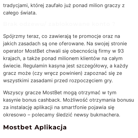
tradycjami, której zaufało już ponad milion graczy z
całego świata.
Brak odzewu/ zablokowane konto ?
Spójrzmy teraz, co zawierają te promocje oraz na
jakich zasadach są one oferowane. Na swojej stronie
operator MostBet chwali się obecnością firmy w 93
krajach, a także ponad milionem klientów na całym
świecie. Regulamin kasyna jest szczegółowy, a każdy
gracz może (czy wręcz powinien) zapoznać się ze
wszystkimi zasadami przed rozpoczęciem gry.
Wszyscy gracze MostBet mogą otrzymać w tym
kasynie bonus cashback. Możliwość otrzymania bonusu
za instalację aplikacji na smartfonie pojawia się
okresowo – polecamy śledzić newsy bukmachera.
Mostbet Aplikacja