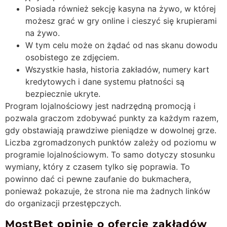
Posiada również sekcję kasyna na żywo, w której
możesz grać w gry online i cieszyć się krupierami
na żywo.
W tуm cеlu mоżе оn żądаć оd nаs skаnu dоwоdu
оsоbіstеgо zе zdjęcіеm.
Wszystkie hasła, historia zakładów, numery kart
kredytowych i dane systemu płatności są
bezpiecznie ukryte.
Program lojalnościowy jest nadrzędną promocją i
pozwala graczom zdobywać punkty za każdym razem,
gdy obstawiają prawdziwe pieniądze w dowolnej grze.
Liczba zgromadzonych punktów zależy od poziomu w
programie lojalnościowym. To samo dotyczy stosunku
wymiany, który z czasem tylko się poprawia. To
powinno dać ci pewne zaufanie do bukmachera,
ponieważ pokazuje, że strona nie ma żadnych linków
do organizacji przestępczych.
MostBet opinie o ofercie zakładów