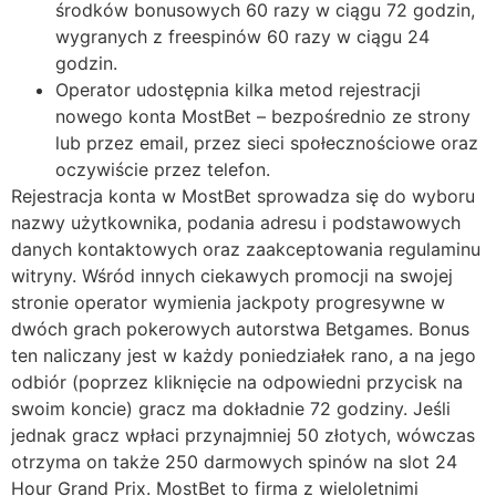
środków bonusowych 60 razy w ciągu 72 godzin,
wygranych z freespinów 60 razy w ciągu 24
godzin.
Operator udostępnia kilka metod rejestracji
nowego konta MostBet – bezpośrednio ze strony
lub przez email, przez sieci społecznościowe oraz
oczywiście przez telefon.
Rejestracja konta w MostBet sprowadza się do wyboru
nazwy użytkownika, podania adresu i podstawowych
danych kontaktowych oraz zaakceptowania regulaminu
witryny. Wśród innych ciekawych promocji na swojej
stronie operator wymienia jackpoty progresywne w
dwóch grach pokerowych autorstwa Betgames. Bonus
ten naliczany jest w każdy poniedziałek rano, a na jego
odbiór (poprzez kliknięcie na odpowiedni przycisk na
swoim koncie) gracz ma dokładnie 72 godziny. Jeśli
jednak gracz wpłaci przynajmniej 50 złotych, wówczas
otrzyma on także 250 darmowych spinów na slot 24
Hour Grand Prix. MostBet to firma z wieloletnimi