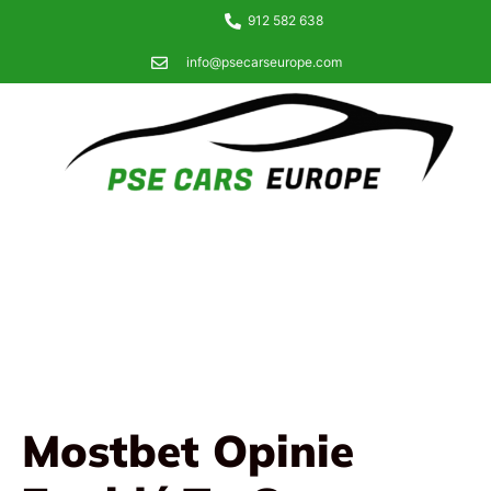
912 582 638
info@psecarseurope.com
Mostbet Opinie