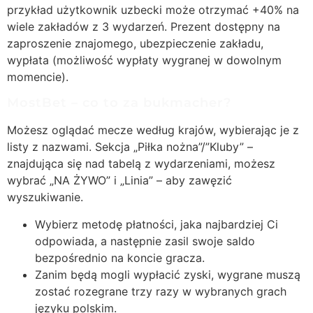
przykład użytkownik uzbecki może otrzymać +40% na
wiele zakładów z 3 wydarzeń. Prezent dostępny na
zaproszenie znajomego, ubezpieczenie zakładu,
wypłata (możliwość wypłaty wygranej w dowolnym
momencie).
MostBet – co to za bukmacher?
Możesz oglądać mecze według krajów, wybierając je z
listy z nazwami. Sekcja „Piłka nożna”/”Kluby” –
znajdująca się nad tabelą z wydarzeniami, możesz
wybrać „NA ŻYWO” i „Linia” – aby zawęzić
wyszukiwanie.
Wybierz metodę płatności, jaka najbardziej Ci
odpowiada, a następnie zasil swoje saldo
bezpośrednio na koncie gracza.
Zanim będą mogli wypłacić zyski, wygrane muszą
zostać rozegrane trzy razy w wybranych grach
języku polskim.