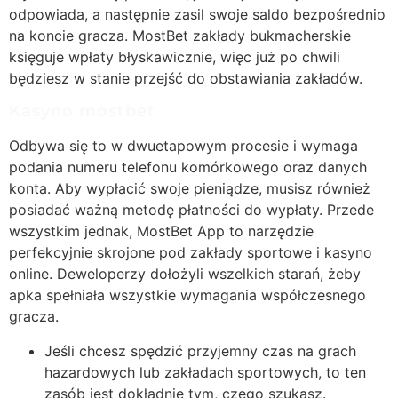
odpowiada, a następnie zasil swoje saldo bezpośrednio
na koncie gracza. MostBet zakłady bukmacherskie
księguje wpłaty błyskawicznie, więc już po chwili
będziesz w stanie przejść do obstawiania zakładów.
Kasyno mostbet
Odbywa się to w dwuetapowym procesie i wymaga
podania numeru telefonu komórkowego oraz danych
konta. Aby wypłacić swoje pieniądze, musisz również
posiadać ważną metodę płatności do wypłaty. Przede
wszystkim jednak, MostBet App to narzędzie
perfekcyjnie skrojone pod zakłady sportowe i kasyno
online. Deweloperzy dołożyli wszelkich starań, żeby
apka spełniała wszystkie wymagania współczesnego
gracza.
Jeśli chcesz spędzić przyjemny czas na grach
hazardowych lub zakładach sportowych, to ten
zasób jest dokładnie tym, czego szukasz.