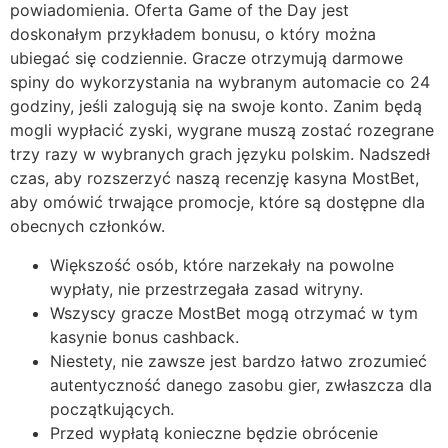
powiadomienia. Oferta Game of the Day jest
doskonałym przykładem bonusu, o który można
ubiegać się codziennie. Gracze otrzymują darmowe
spiny do wykorzystania na wybranym automacie co 24
godziny, jeśli zalogują się na swoje konto. Zanim będą
mogli wypłacić zyski, wygrane muszą zostać rozegrane
trzy razy w wybranych grach języku polskim. Nadszedł
czas, aby rozszerzyć naszą recenzję kasyna MostBet,
aby omówić trwające promocje, które są dostępne dla
obecnych członków.
Większość osób, które narzekały na powolne
wypłaty, nie przestrzegała zasad witryny.
Wszyscy gracze MostBet mogą otrzymać w tym
kasynie bonus cashback.
Niestety, nie zawsze jest bardzo łatwo zrozumieć
autentyczność danego zasobu gier, zwłaszcza dla
początkujących.
Przed wypłatą konieczne będzie obrócenie