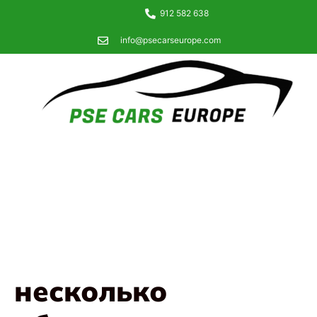
912 582 638
info@psecarseurope.com
несколько