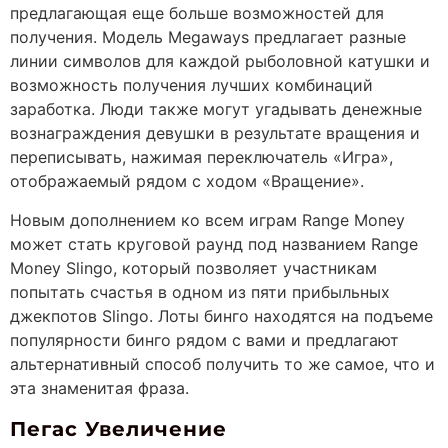
предлагающая еще больше возможностей для
получения. Модель Megaways предлагает разные
линии символов для каждой рыболовной катушки и
возможность получения лучших комбинаций
заработка. Люди также могут угадывать денежные
вознаграждения девушки в результате вращения и
переписывать, нажимая переключатель «Игра»,
отображаемый рядом с ходом «Вращение».
Новым дополнением ко всем играм Range Money
может стать круговой раунд под названием Range
Money Slingo, который позволяет участникам
попытать счастья в одном из пяти прибыльных
джекпотов Slingo. Лоты бинго находятся на подъеме
популярности бинго рядом с вами и предлагают
альтернативный способ получить то же самое, что и
эта знаменитая фраза.
Пегас Увеличение