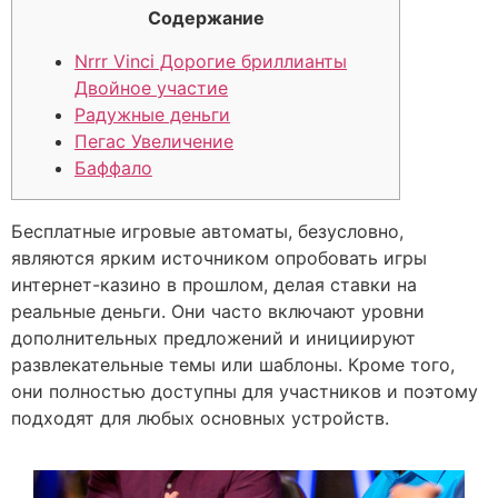
Содержание
Nrrr Vinci Дорогие бриллианты
Двойное участие
Радужные деньги
Пегас Увеличение
Баффало
Бесплатные игровые автоматы, безусловно,
являются ярким источником опробовать игры
интернет-казино в прошлом, делая ставки на
реальные деньги. Они часто включают уровни
дополнительных предложений и инициируют
развлекательные темы или шаблоны. Кроме того,
они полностью доступны для участников и поэтому
подходят для любых основных устройств.