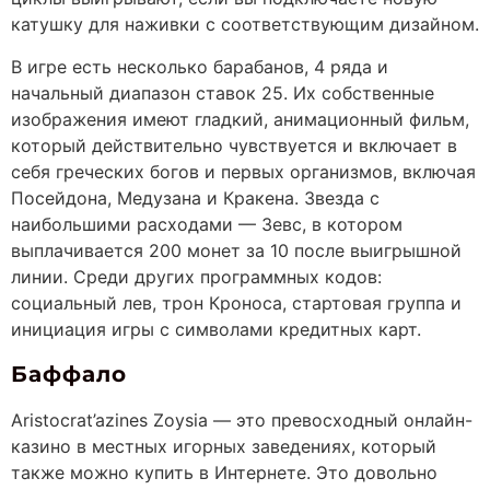
катушку для наживки с соответствующим дизайном.
В игре есть несколько барабанов, 4 ряда и
начальный диапазон ставок 25. Их собственные
изображения имеют гладкий, анимационный фильм,
который действительно чувствуется и включает в
себя греческих богов и первых организмов, включая
Посейдона, Медузана и Кракена. Звезда с
наибольшими расходами — Зевс, в котором
выплачивается 200 монет за 10 после выигрышной
линии. Среди других программных кодов:
социальный лев, трон Кроноса, стартовая группа и
инициация игры с символами кредитных карт.
Баффало
Aristocrat’azines Zoysia — это превосходный онлайн-
казино в местных игорных заведениях, который
также можно купить в Интернете. Это довольно