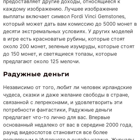
предоставляет другие доходы, относящиеся к
каждому изображению. Лучшее изображение
выплаты включает символ Fordi Vinci Gemstones,
который может дать вам комиссию до 5000 монет в
десяти экстремальных условиях. У других моделей
в игре есть красноватые рубины, которые стоят
около 200 монет, зеленые изумруды, которые стоят
до 150 монет, и светящиеся топазы, которые
предлагают около 125 мелочи.
Радужные деньги
Независимо от того, любит ли человек ирландские
чудеса, сказки и даже желание свободы в стране,
связанной с лепреконами, и удовлетворить эти
потребности фантастики, Радужные деньги
предлагает что-то лично для вас. Впервые
основанный недалеко от вас в середине 2000 года,
раунд видеослотов становится все более
популярным в Интернете в онлайн-казино. Журналы