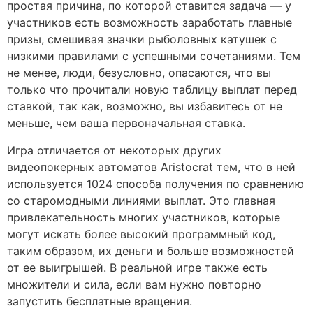
простая причина, по которой ставится задача — у
участников есть возможность заработать главные
призы, смешивая значки рыболовных катушек с
низкими правилами с успешными сочетаниями. Тем
не менее, люди, безусловно, опасаются, что вы
только что прочитали новую таблицу выплат перед
ставкой, так как, возможно, вы избавитесь от не
меньше, чем ваша первоначальная ставка.
Игра отличается от некоторых других
видеопокерных автоматов Aristocrat тем, что в ней
используется 1024 способа получения по сравнению
со старомодными линиями выплат. Это главная
привлекательность многих участников, которые
могут искать более высокий программный код,
таким образом, их деньги и больше возможностей
от ее выигрышей. В реальной игре также есть
множители и сила, если вам нужно повторно
запустить бесплатные вращения.