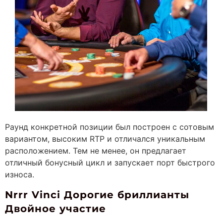
Раунд конкретной позиции был построен с сотовым
вариантом, высоким RTP и отличался уникальным
расположением.
Тем не менее, он предлагает
отличный бонусный цикл и запускает порт быстрого
износа.
Nrrr Vinci Дорогие бриллианты
Двойное участие