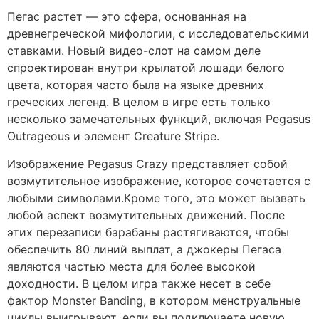
Пегас растет — это сфера, основанная на
древнегреческой мифологии, с исследовательскими
ставками. Новый видео-слот на самом деле
спроектирован внутри крылатой лошади белого
цвета, которая часто была на языке древних
греческих легенд. В целом в игре есть только
несколько замечательных функций, включая Pegasus
Outrageous и элемент Creature Stripe.
Изображение Pegasus Crazy представляет собой
возмутительное изображение, которое сочетается с
любыми символами.Кроме того, это может вызвать
любой аспект возмутительных движений. После
этих перезаписи барабаны растягиваются, чтобы
обеспечить 80 линий выплат, а джокеры Пегаса
являются частью места для более высокой
доходности. В целом игра также несет в себе
фактор Monster Banding, в котором менструальные
циклы выигрывают, если вы подключаете новую