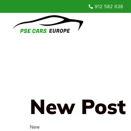
912 582 638
New Post
New