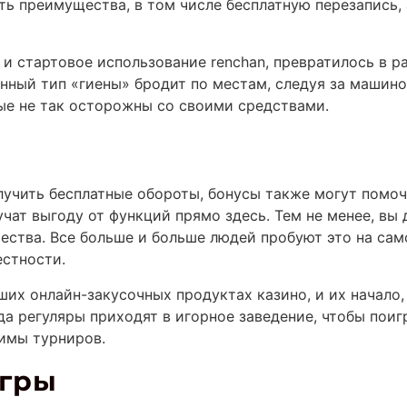
ть преимущества, в том числе бесплатную перезапись, 
и стартовое использование renchan, превратилось в pa
нный тип «гиены» бродит по местам, следуя за машино
ые не так осторожны со своими средствами.
лучить бесплатные обороты, бонусы также могут помоч
чат выгоду от функций прямо здесь. Тем не менее, в
ства. Все больше и больше людей пробуют это на сам
естности.
их онлайн-закусочных продуктах казино, и их начало,
гда регуляры приходят в игорное заведение, чтобы поиг
нимы турниров.
игры