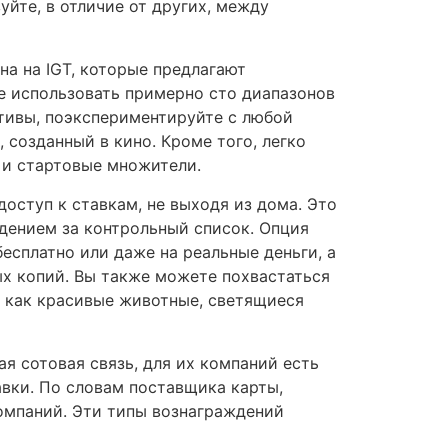
йте, в отличие от других, между
на на IGT, которые предлагают
е использовать примерно сто диапазонов
ативы, поэкспериментируйте с любой
 созданный в кино. Кроме того, легко
 и стартовые множители.
оступ к ставкам, не выходя из дома. Это
ждением за контрольный список. Опция
есплатно или даже на реальные деньги, а
ых копий. Вы также можете похвастаться
х как красивые животные, светящиеся
я сотовая связь, для их компаний есть
авки. По словам поставщика карты,
компаний. Эти типы вознаграждений