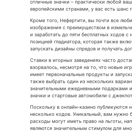
отличные значки – практически любой ваш
европейскими странами, у вас есть шанс 
Кроме того, Нефертити, вы почти все люби
изображения с преимуществом в измельче
и заработать до пяти бесплатных ходов с
позицией гладиатора, которая также включ
запускать дизайны спредов и получать до
Ставки в игорных заведениях часто доста
взорвалось, несмотря на то, что новые иг
имеет первоначальные продукты и запуска
также выбрать один из нескольких вариан
значительными ежедневными подарками и 
значки и стартовые автомобили с джекпо
Поскольку в онлайн-казино публикуются н
несколько кодов. Уникальный, вам нужно 
расходы могут иметь право на льготы, на
являются значительным стимулом для мно