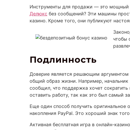
Инструменты для продажи — это мощный с
Делюкс
без сообщений? Эти машины просты
казино.
Кроме того, они публикуют насто
Законо
чтобы 
развле
Подлинность
Доверие является решающим аргументом в 
общий образ жизни. Например, начальник Э
сообщил, что поддержка хочет сократить 
оставить работу, так как это был самый з
Еще один способ получить оригинальное 
накопления PayPal. Это хороший знак того
Активная бесплатная игра в онлайн-казин