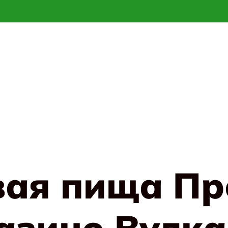
вая пища Пр
азино Вулк