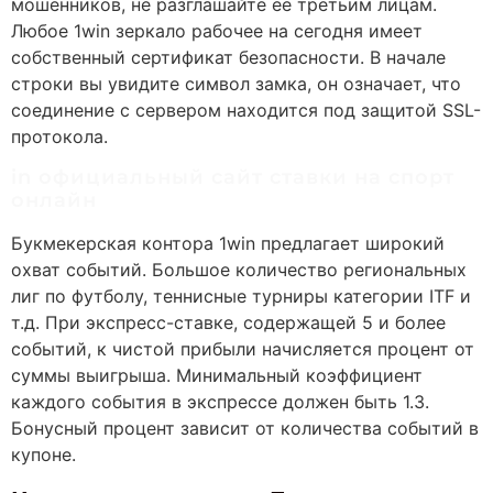
мошенников, не разглашайте ее третьим лицам.
Любое 1win зеркало рабочее на сегодня имеет
собственный сертификат безопасности. В начале
строки вы увидите символ замка, он означает, что
соединение с сервером находится под защитой SSL-
протокола.
in официальный сайт ставки на спорт
онлайн
Букмекерская контора 1win предлагает широкий
охват событий. Большое количество региональных
лиг по футболу, теннисные турниры категории ITF и
т.д. При экспресс-ставке, содержащей 5 и более
событий, к чистой прибыли начисляется процент от
суммы выигрыша. Минимальный коэффициент
каждого события в экспрессе должен быть 1.3.
Бонусный процент зависит от количества событий в
купоне.