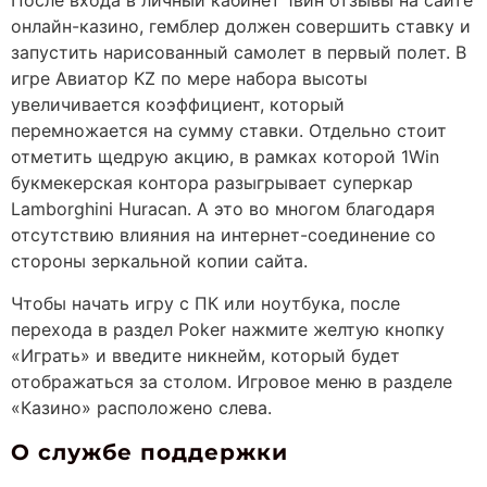
онлайн-казино, гемблер должен совершить ставку и
запустить нарисованный самолет в первый полет. В
игре Авиатор KZ по мере набора высоты
увеличивается коэффициент, который
перемножается на сумму ставки. Отдельно стоит
отметить щедрую акцию, в рамках которой 1Win
букмекерская контора разыгрывает суперкар
Lamborghini Huracan. А это во многом благодаря
отсутствию влияния на интернет-соединение со
стороны зеркальной копии сайта.
Чтобы начать игру с ПК или ноутбука, после
перехода в раздел Poker нажмите желтую кнопку
«Играть» и введите никнейм, который будет
отображаться за столом. Игровое меню в разделе
«Казино» расположено слева.
О службе поддержки