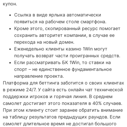
купон.
Ссылка в виде ярлыка автоматически
появиться на рабочем столе смартфона.
Кроме этого, скопированный ресурс помогает
сохранить авторитет компании, в случае ее
перехода на новый домен.
Еженедельно клиенты казино 1Win могут
получать возврат части проигранных средств.
Если рассматривать БК 1Win, то ставки на
спорт – не единственное фундаментальное
направление проекта.
Платформа для беттинга заботится о своих клиентах
в режиме 24/7. У сайта есть онлайн чат технической
поддержки игроков и горячая линия. В среднем
самолет достигает этого показателя в 40% случаев.
При этом клиенту стоит заранее обратить внимание
на таблицу результатов предыдущих раундов. Если
самолет длительное время не достигал большого