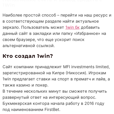
1Win
Наиболее простой способ – перейти на наш ресурс и
в соответствующем разделе найти актуальное
зеркало. Пользователь может
1win бк
добавить
данный сайт в закладки или папку «Избранное» на
своем браузере, что еще ускорит поиск
альтернативной ссылкой.
Кто создал 1win?
Сайт компании принадлежит MFI investments limited,
зарегистрированной на Кипре (Никосия). Игрокам
1win предлагает ставки на спорт в прематч и лайв, а
также казино и покер.
В течение нескольких минут вы сможете получить
развернутый ответ на интересующий вопрос.
Букмекерская контора начала работу в 2016 году
под наименованием FirstBet.