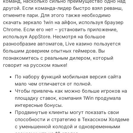
команд, насколько сильно преимущество одно над
другой. Если команда-лидер быстро взял реванш,
отмените пари. Для этого также необходимо
скачать зеркало 1win на айфон, используя браузер
Chrome. Если его нет – установить приложение,
используя AppStore. Несмотря на большое
разнообразие автоматов, Live казино пользуется
большим доверием опытных геймеров. Вы
познакомитесь с реальным дилером, который
говорит на русском языке!
По набору функций мобильная версия сайта
мало чем отличается от полной.
Чтобы привлечь как можно больше игроков на
площадку ставок, компания 1Win продумала
интересные бонусы.
Продвинутые клиенты могут показать свои
способности и стратегию в Техасском Холдеме
с уменьшенной колодой и одновременными