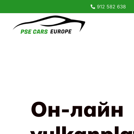
912 582 638
Он-лайн
vulkanpl