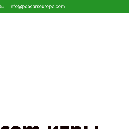
info@psecarseurope.com
.com игры