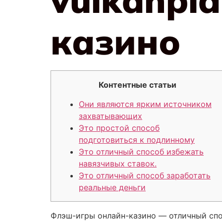
казино
Контентные статьи
Они являются ярким источником
захватывающих
Это простой способ
подготовиться к подлинному
Это отличный способ избежать
навязчивых ставок.
Это отличный способ заработать
реальные деньги
Флэш-игры онлайн-казино — отличный спос