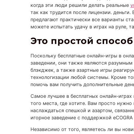
когда эти люди решили делать реальные
v
так как трудится после лицензии. деньги
предлагают практически все варианты ста
можете испытать удачу в играх на руле, та
Это простой способ
Поскольку бесплатные онлайн-игры в онла
заведении, они также являются разумным 
блэкджек, а также азартные игры реагиру
технологизации любой системы. Кроме того
помочь вам получить дополнительные день
Самое лучшее в бесплатных онлайн-играх 
того места, где хотите. Вам просто нужно
наслаждаться спешкой и азартом, связанн
игорное заведение с поддержкой eCOGRA в
Независимо от того, являетесь ли вы но