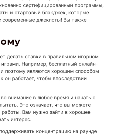
кновенно сертифицированный программы,
маты и стартовый блэкджек, которые
ые современные джекпоты! Вы также
ному
ает делать ставки в правильном игорном
-играми. Например, бесплатный онлайн-
, и поэтому являются хорошим способом
ак он работает, чтобы впоследствии
 во внимание в любое время и начать с
пытать. Это означает, что вы можете
т работы! Вам нужно зайти в хорошее
ать интерес.
 поддерживать концентрацию на раунде