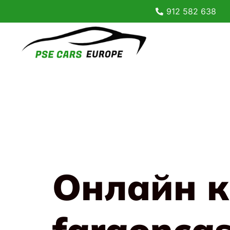
912 582 638
Онлайн к
faraoncas