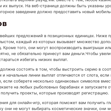
 их выпуск. На веб-странице должны быть указаны уро
 игорное заведение должно предоставить новый мобиль
ов
вейших предложений в позиционных единицах. Ниже п
хлыстом, каждый из которых вызывает множество допо
. Кроме того, они могут воспроизводить выигрыши ил
ятно, не обязательно принесут вам деньги.Чтобы увел
тараться избегать низких выплат.
должна состоять в том, чтобы выстроить серию в соот
 и начальные линии выплат отличаются от слота, если 
е, если соберете несколько одинаковых символов вмес
екаете на любых рыболовных барабанах и запускаете о
 получить проекты, которые производят регистрацию.
ния для онлайн-игр, которая поможет вам получить г
у они не могут выбирать косметические значки, они м