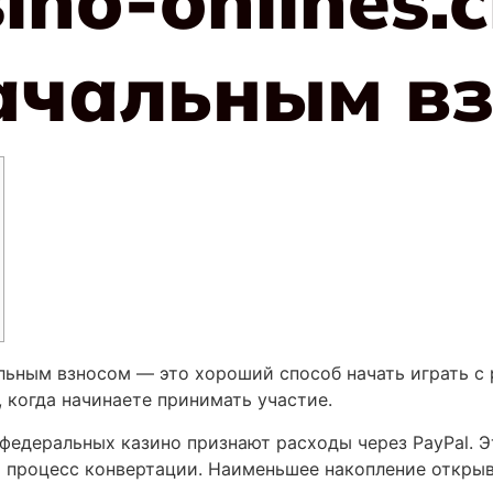
ачальным в
льным взносом — это хороший способ начать играть с 
 когда начинаете принимать участие.
федеральных казино признают расходы через PayPal. Эт
а процесс конвертации.
Наименьшее накопление открыва