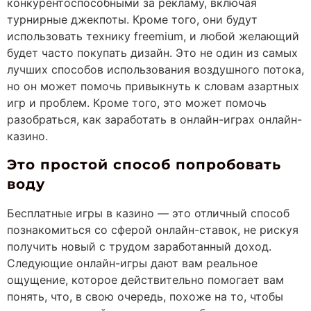
конкурентоспособными за рекламу, включая
турнирные джекпоты. Кроме того, они будут
использовать технику freemium, и любой желающий
будет часто покупать дизайн. Это не один из самых
лучших способов использования воздушного потока,
но он может помочь привыкнуть к словам азартных
игр и проблем. Кроме того, это может помочь
разобраться, как заработать в онлайн-играх онлайн-
казино.
Это простой способ попробовать
воду
Бесплатные игры в казино — это отличный способ
познакомиться со сферой онлайн-ставок, не рискуя
получить новый с трудом заработанный доход.
Следующие онлайн-игры дают вам реальное
ощущение, которое действительно помогает вам
понять, что, в свою очередь, похоже на то, чтобы