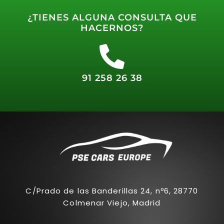
¿TIENES ALGUNA CONSULTA QUE
HACERNOS?
91 258 26 38
C/Prado de las Banderillas 24, nº6, 28770
Colmenar Viejo, Madrid