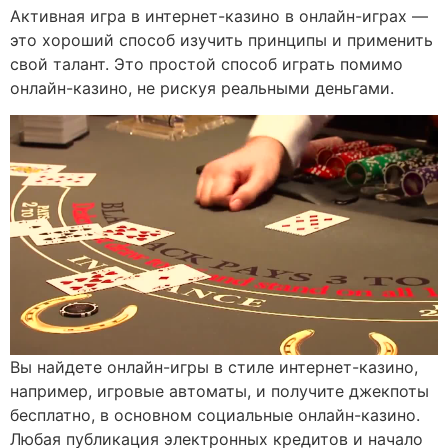
Активная игра в интернет-казино в онлайн-играх —
это хороший способ изучить принципы и применить
свой талант. Это простой способ играть помимо
онлайн-казино, не рискуя реальными деньгами.
Вы найдете онлайн-игры в стиле интернет-казино,
например, игровые автоматы, и получите джекпоты
бесплатно, в основном социальные онлайн-казино.
Любая публикация электронных кредитов и начало