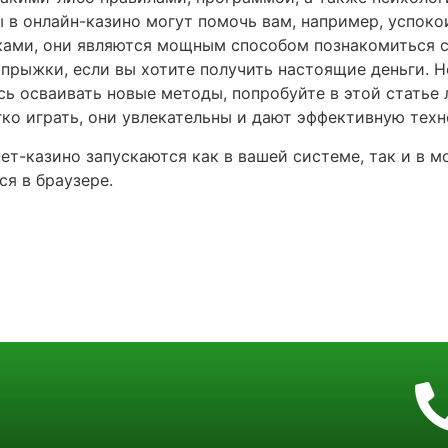
в онлайн-казино могут помочь вам, например, успоко
вками, они являются мощным способом познакомиться с
 прыжки, если вы хотите получить настоящие деньги. Н
сь осваивать новые методы, попробуйте в этой статье
гко играть, они увлекательны и дают эффективную техн
ет-казино запускаются как в вашей системе, так и в м
ся в браузере.