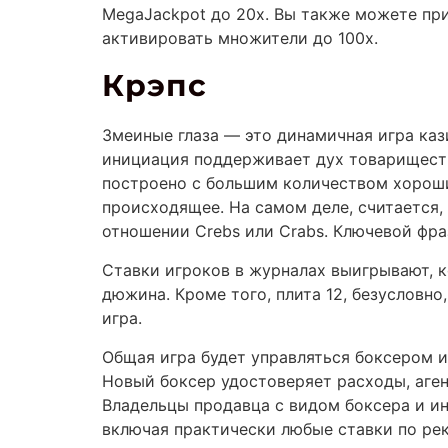
MegaJackpot до 20x. Вы также можете при
активировать множители до 100x.
Крэпс
Змеиные глаза — это динамичная игра каз
инициация поддерживает дух товариществ
построено с большим количеством хороши
происходящее. На самом деле, считается,
отношении Crebs или Crabs. Ключевой фра
Ставки игроков в журналах выигрывают, к
дюжина. Кроме того, плита 12, безусловно
игра.
Общая игра будет управляться боксером и
Новый боксер удостоверяет расходы, аген
Владельцы продавца с видом боксера и ин
включая практически любые ставки по рек