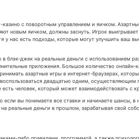
-казино с поворотным управлением и яичком. Азартные
яют новым яичком, должны заснуть. Игрок выигрывает 
тя у нас есть подходы, которые могут улучшить ваш вы
 в блэк-джек на реальные деньги с использованием ра
нительные приложения. Большое количество онлайн-к
ринимать азартные игры в интернет-браузерах, котор
 воспользоваться двадцатью одним, осуществляющим 
е есть человек, который может взаимодействовать с кр
о если вы понимаете все ставки и начинаете шансы, в 
 на реальные деньги в прошлом, зарабатывая свой соб
какими-либо правилами, программой, а также психолог