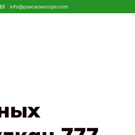
info@psecarseurope.com
тных
лкан 777