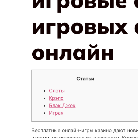
игровых 
онлайн
Статьи
Слоты
Крэпс
Блэк Джек
Играя
Бесплатные онлайн-игры казино дают нов
играми, не подвергая их опасности. Кром