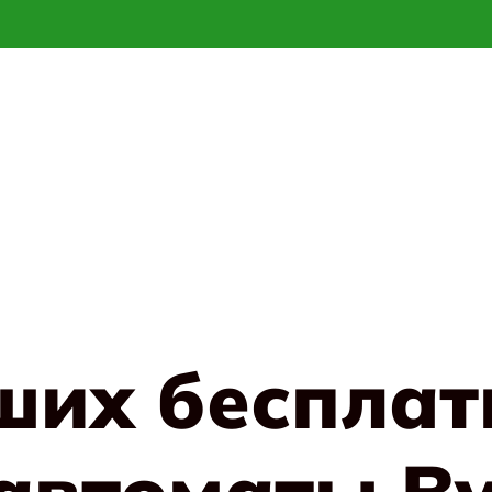
ших беспла
автоматы Ву