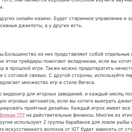
м.
других онлайн-казино. Будет старинное управление и з
сивные джекпоты, а у других есть.
ты.Большинство из них представляют собой отдельные и
и этом трейдеры помогают вкладчикам, если вы хотит
ор в прошлой игре. Также можно предотвратить нечес
е с сотовой связью. С другой стороны, используйте п
едлагает множество игр в стиле Вегаса.
о видеоигр для игорных заведений, и каждый месяц п
их игровых автоматов, если вы хотите выиграть джекп
иировать приятные дизайны. Каждый игрок имеет все
Вулкан 777
на действительные финансы. Многие из этих
другие используют 2 группы барабанов для ловли рыбы
з искусственного волокна от IGT будет зависеть от ст