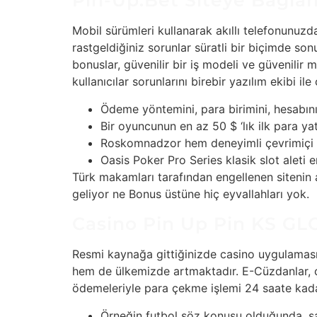
Mobil sürümleri kullanarak akıllı telefonunuzd
rastgeldiğiniz sorunlar süratli bir biçimde son
bonuslar, güvenilir bir iş modeli ve güvenilir 
kullanıcılar sorunlarını birebir yazılım ekibi i
Ödeme yöntemini, para birimini, hesabını
Bir oyuncunun en az 50 $ ‘lık ilk para ya
Roskomnadzor hem deneyimli çevrimiçi k
Oasis Poker Pro Series klasik slot aleti
Türk makamları tarafından engellenen sitenin ay
geliyor ne Bonus üstüne hiç eyvallahları yok.
Casino Pin Up Pin KS GL
Resmi kaynağa gittiğinizde casino uygulamasın
hem de ülkemizde artmaktadır. E-Cüzdanlar, ço
ödemeleriyle para çekme işlemi 24 saate kadar 
Örneğin futbol söz konusu olduğunda, sab