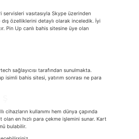
i servisleri vasıtasıyla Skype üzerinden
ş özelliklerini detaylı olarak inceledik. İyi
ır. Pin Up canlı bahis sitesine üye olan
ytech sağlayıcısı tarafından sunulmakta.
p isimli bahis sitesi, yatırım sonrası ne para
 Ş
llı cihazların kullanımı hem dünya çapında
olan en hızlı para çekme işlemini sunar. Kart
ü bulabilir.
çebilirsiniz.