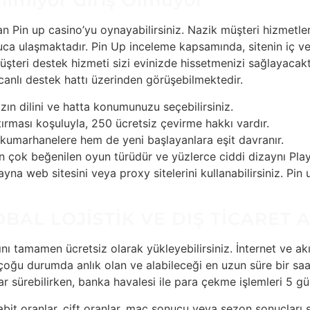
an Pin up casino’yu oynayabilirsiniz. Nazik müşteri hizmetler
uca ulaşmaktadır. Pin Up inceleme kapsamında, sitenin iç ve dı
müşteri destek hizmeti sizi evinizde hissetmenizi sağlayacakt
le canlı destek hattı üzerinden görüşebilmektedir.
zın dilini ve hatta konumunuzu seçebilirsiniz.
tırması koşuluyla, 250 ücretsiz çevirme hakkı vardır.
umarhanelere hem de yeni başlayanlara eşit davranır.
 en çok beğenilen oyun türüdür ve yüzlerce ciddi dizaynı Pla
na web sitesini veya proxy sitelerini kullanabilirsiniz. Pin u
OBAL LOJİSTİK VE DIŞ TİCARET A
ı tamamen ücretsiz olarak yükleyebilirsiniz. İnternet ve akı
ğu durumda anlık olan ve alabileceği en uzun süre bir saat 
sürebilirken, banka havalesi ile para çekme işlemleri 5 gün
it oranlar, çift oranlar, maç sonucu veya sezon sonuçları se