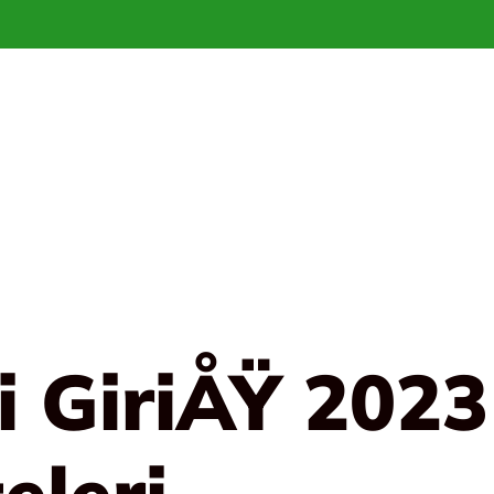
i GiriÅŸ 2023
eleri