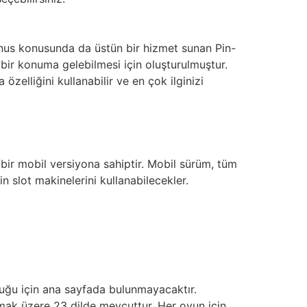
Bonus konusunda da üstün bir hizmet sunan Pin-
lı bir konuma gelebilmesi için oluşturulmuştur.
zelliğini kullanabilir ve en çok ilginizi
l bir mobil versiyona sahiptir. Mobil sürüm, tüm
in slot makinelerini kullanabilecekler.
olduğu için ana sayfada bulunmayacaktır.
lmak üzere 23 dilde mevcuttur. Her oyun için