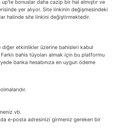
up’te bonuslar daha cazip bir hal almıştır ve
risinde yer alıyor. Site linkinin değişmesindeki
r halinde site linkini değiştirmektedir.
e diğer etkinlikler üzerine bahisleri kabul
 Farklı bahis tüyoları almak için bu platformu
u sayede banka hesabınıza en uygun ödeme
olmalarıdır.
meniz vb.
ızda e-posta adresinizi girmeniz gereken bir