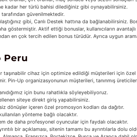
 kadar her türlü bahisi dilediğiniz gibi oynayabilirsiniz.
r tarafından güvenilmektedir.
laştığınız gibi, Canlı Destek hattına da bağlanabilirsiniz. 
ha göstermiştir. Aktif ettiği bonuslar, kullanıcıların avantaj
dan en çok tercih edilen bonus türüdür. Ayrıca uygun arama ö
o Peru
aşınabilir cihaz için optimize edildiği müşterileri için öze
enir. Pin-Up organizasyonunun müşterileri, tanınmış üreticiler
nıdığımız için bunu rahatlıkla söyleyebiliyoruz.
lenen siteye direkt giriş yapabilirsiniz.
siz dönüşler içeren özel promosyon kodları da dağıtır.
ullanılan yönteme bağlı olacaktır.
m de daha profesyonel oyuncular için faydalı olacaktır.
yrıntılı bir açıklaması, sitenin tamamı bu ayrıntılarla dolu 
ca, Almanca, Fransızca, Portekizce, Rusça ve Arapça dahil o