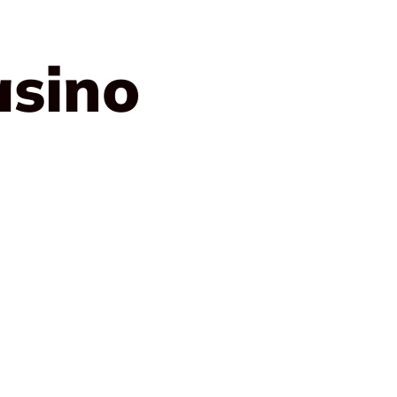
asino