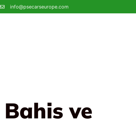
info@psecarseurope.com
 Bahis ve