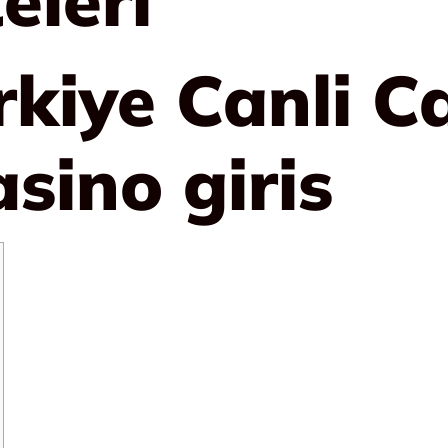
rkiye Canli C
sino giris