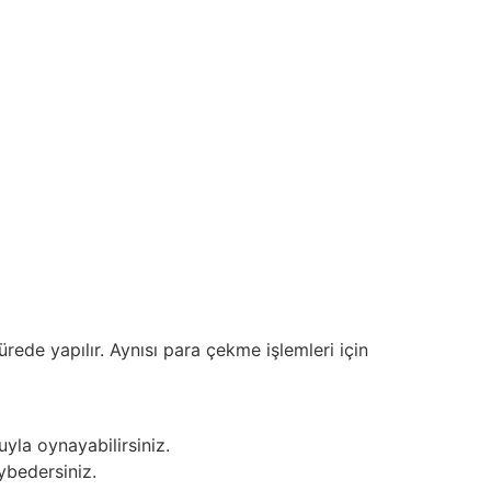
ürede yapılır. Aynısı para çekme işlemleri için
yla oynayabilirsiniz.
ybedersiniz.