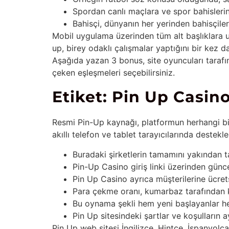
Spordan canlı maçlara ve spor bahislerine
Bahisçi, dünyanın her yerinden bahisçile
Mobil uygulama üzerinden tüm alt başlıklara u
up, birey odaklı çalışmalar yaptığını bir kez da
Aşağıda yazan 3 bonus, site oyuncuları tarafın
çeken eşleşmeleri seçebilirsiniz.
Etiket: Pin Up Casin
Resmi Pin-Up kaynağı, platformun herhangi bir t
akıllı telefon ve tablet tarayıcılarında destekl
Buradaki şirketlerin tamamını yakından ta
Pin-Up Casino giriş linki üzerinden güncel
Pin Up Casino ayrıca müşterilerine ücret
Para çekme oranı, kumarbaz tarafından k
Bu oynama şekli hem yeni başlayanlar he
Pin Up sitesindeki şartlar ve koşulların a
Pin Up web sitesi İngilizce, Hintçe, İspanyol