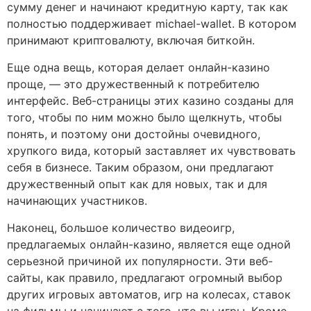
сумму денег и начинают кредитную карту, так как
полностью поддерживает michael-wallet. В котором
принимают криптовалюту, включая биткойн.
Еще одна вещь, которая делает онлайн-казино
проще, — это дружественный к потребителю
интерфейс. Веб-страницы этих казино созданы для
того, чтобы по ним можно было щелкнуть, чтобы
понять, и поэтому они достойны очевидного,
хрупкого вида, который заставляет их чувствовать
себя в бизнесе. Таким образом, они предлагают
дружественный опыт как для новых, так и для
начинающих участников.
Наконец, большое количество видеоигр,
предлагаемых онлайн-казино, является еще одной
серьезной причиной их популярности. Эти веб-
сайты, как правило, предлагают огромный выбор
других игровых автоматов, игр на колесах, ставок