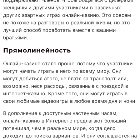
поддерживают членов, чтобы общаться с дилерами
женщины и другими участниками в различных
других азартных играх онлайн-казино. Это совсем
не похоже на разговоры о реальной жизни, но это
лучший способ поработать вместе с вашими
братьями.
Прямолинейность
Онлайн-казино стало проще, потому что участники
могут начать играть в него по всему миру. Они
могут добиться этого, не платя за транспорт или,
возможно, неся расходы, связанные с поездкой в ​​
интернет-казино. Кроме того, они могут играть в
свои любимые видеоигры в любое время дня и ночи.
В дополнение к доступным настенным часам,
онлайн-казино в Интернете предлагают больший
потенциал, чем в реальном мире, когда дело
доходит до поиска вариантов. И они соглашаются на