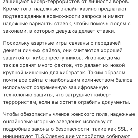
защищают кибер-террористов от личности воров.
Кроме того, надежные онлайн-казино предлагают
подтвержденные возможности запроса и имеют
надежные варианты ставок, чтобы помочь людям с
законами, в которых девушка делает ставки.
Поскольку азартные игры связаны с передачей
денег и личных файлов, они считаются хорошей
защитой от киберпреступников. Игорные дома
также хранят много фактов, что делает их новой
крупной мишенью для кибератак. Таким образом,
почти все сайты с наибольшим количеством баллов
используют современную зашифрованную
технологию защиты, что затрудняет кибер-
террористам, если вы хотите ограбить документы.
Чтобы обезопасить членов женского пола, надежные
онлайновые игорные заведения используют
подробные законы о безопасности, такие как SSL, и
инициируют TLS.Следующие устройства собирают