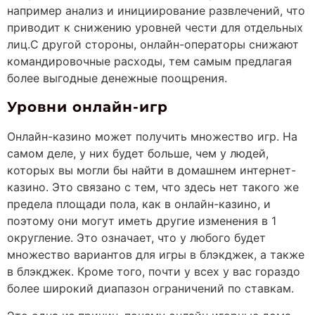
например анализ и инициирование развлечений, что
приводит к снижению уровней чести для отдельных
лиц.С другой стороны, онлайн-операторы снижают
командировочные расходы, тем самым предлагая
более выгодные денежные поощрения.
Уровни онлайн-игр
Онлайн-казино может получить множество игр. На
самом деле, у них будет больше, чем у людей,
которых вы могли бы найти в домашнем интернет-
казино. Это связано с тем, что здесь нет такого же
предела площади пола, как в онлайн-казино, и
поэтому они могут иметь другие изменения в 1
округление. Это означает, что у любого будет
множество вариантов для игры в блэкджек, а также
в блэкджек. Кроме того, почти у всех у вас гораздо
более широкий диапазон ограничений по ставкам.