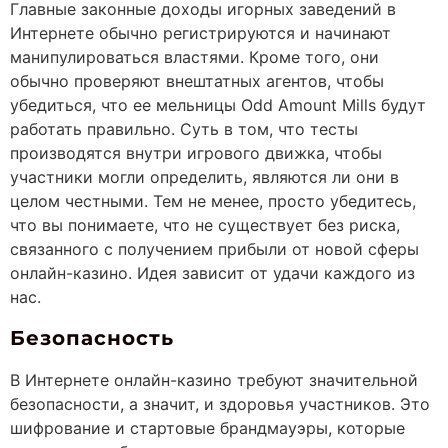
Главные законные доходы игорных заведений в
Интернете обычно регистрируются и начинают
манипулироваться властями. Кроме того, они
обычно проверяют внештатных агентов, чтобы
убедиться, что ее мельницы Odd Amount Mills будут
работать правильно. Суть в том, что тесты
производятся внутри игрового движка, чтобы
участники могли определить, являются ли они в
целом честными. Тем не менее, просто убедитесь,
что вы понимаете, что не существует без риска,
связанного с получением прибыли от новой сферы
онлайн-казино. Идея зависит от удачи каждого из
нас.
Безопасность
В Интернете онлайн-казино требуют значительной
безопасности, а значит, и здоровья участников. Это
шифрование и стартовые брандмауэры, которые