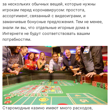
за нескольких обычных вещей, которые нужны
игрокам перед коронавирусом: простота,
ассортимент, связанный с видеоиграми, и
заманчивые бонусные предложения.
Тем не менее,
знали ли вы, что отдельные игорные дома в
Интернете не будут соответствовать вашим
потребностям.
Старомодные казино имеют много расходов,