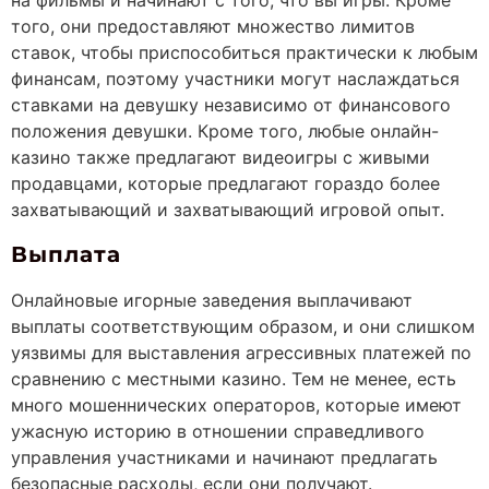
на фильмы и начинают с того, что вы игры. Кроме
того, они предоставляют множество лимитов
ставок, чтобы приспособиться практически к любым
финансам, поэтому участники могут наслаждаться
ставками на девушку независимо от финансового
положения девушки. Кроме того, любые онлайн-
казино также предлагают видеоигры с живыми
продавцами, которые предлагают гораздо более
захватывающий и захватывающий игровой опыт.
Выплата
Онлайновые игорные заведения выплачивают
выплаты соответствующим образом, и они слишком
уязвимы для выставления агрессивных платежей по
сравнению с местными казино. Тем не менее, есть
много мошеннических операторов, которые имеют
ужасную историю в отношении справедливого
управления участниками и начинают предлагать
безопасные расходы, если они получают.