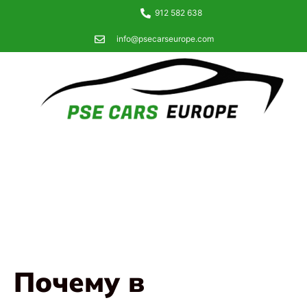
912 582 638
info@psecarseurope.com
Почему в