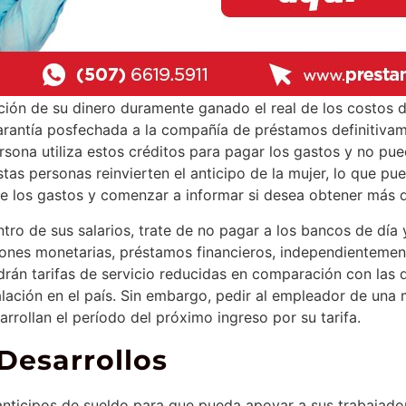
nción de su dinero duramente ganado el real de los costos
garantía posfechada a la compañía de préstamos definitiva
sona utiliza estos créditos para pagar los gastos y no pue
stas personas reinvierten el anticipo de la mujer, lo que pu
e los gastos y comenzar a informar si desea obtener más d
tro de sus salarios, trate de no pagar a los bancos de día y
iones monetarias, préstamos financieros, independienteme
ndrán tarifas de servicio reducidas en comparación con las
ción en el país. Sin embargo, pedir al empleador de una me
rrollan el período del próximo ingreso por su tarifa.
Desarrollos
nticipos de sueldo para que pueda apoyar a sus trabajado