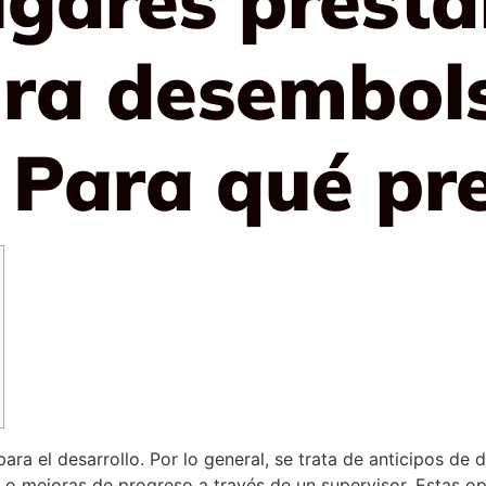
ra desembols
Para qué pr
ra el desarrollo. Por lo general, se trata de anticipos de d
o o mejoras de progreso a través de un supervisor.
Estas op