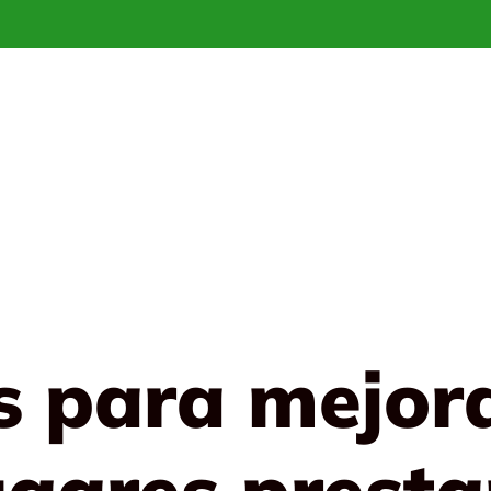
 para mejora
ugares prest