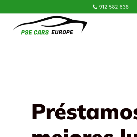
912 582 638
Préstamos
mejores l