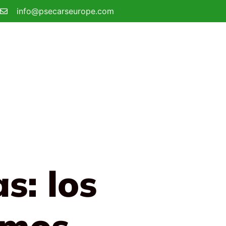
info@psecarseurope.com
s: los
amos