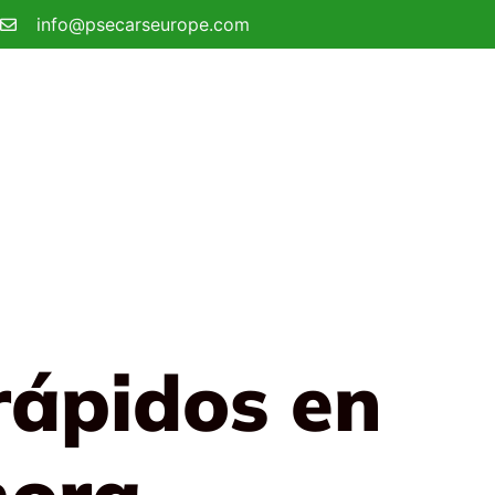
info@psecarseurope.com
rápidos en
hora