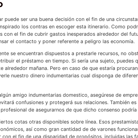
o
ar puede ser una buena decisión con el fin de una circunst
spirado los contras en escoger esta itinerario. Como podrí
s con el fin de cubrir gastos inesperados alrededor del fu
nsar el contacto y poner referente a peligro las economía.
ente se encuentran dispuestos a prestarle recursos, no ob
ribuir el préstamo en tiempo. Si serí­a una sujeto, puede
e alrededor mañana. Pero en caso de que estaría procurand
verle nuestro dinero indumentarias cual disponga de difer
a algún amigo indumentarias domestico, asegúrese de empre
 evitará confusiones y protegerá sus relaciones. También es
profesional de asegurarnos de que dicho consenso podrí­a l
 ciertos cotas otras disponibles sobre línea. Esos prestami
conómicos, así­ como gran cantidad de de varones funciona
r con el fin de una disparidad de propósitos, incluidas las