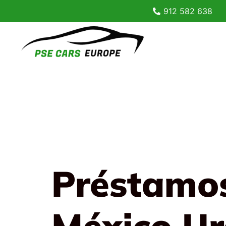
912 582 638
Préstamos
México Ur