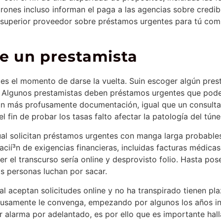
rones incluso informan el paga a las agencias sobre credibil
o superior proveedor sobre préstamos urgentes para tú com
e un prestamista
es el momento de darse la vuelta. Suin escoger algún prest
as. Algunos prestamistas deben préstamos urgentes que pod
an más profusamente documentación, igual que un consulta d
 fin de probar los tasas falto afectar la patologí­a del túne
al solicitan préstamos urgentes con manga larga probables
cií³n de exigencias financieras, incluidas facturas médicas
 el transcurso serí­a online y desprovisto folio. Hasta pos
s personas luchan por sacar.
l aceptan solicitudes online y no ha transpirado tienen pla
usamente le convenga, empezando por algunos los años inc
er alarma por adelantado, es por ello que es importante hal