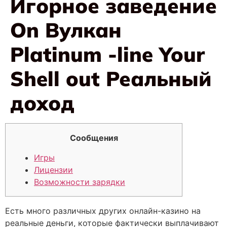
Игорное заведение
On Вулкан
Platinum -line Your
Shell out Реальный
доход
Сообщения
Игры
Лицензии
Возможности зарядки
Есть много различных других онлайн-казино на
реальные деньги, которые фактически выплачивают