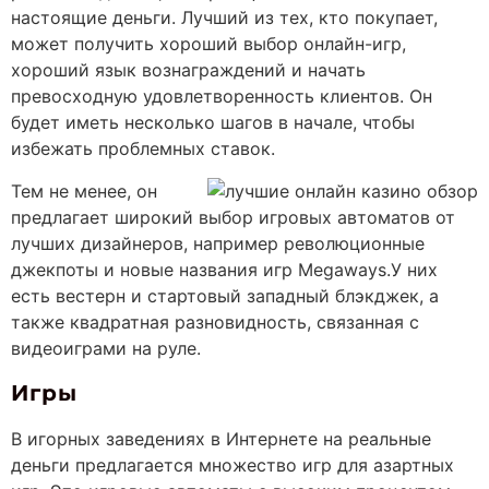
настоящие деньги. Лучший из тех, кто покупает,
может получить хороший выбор онлайн-игр,
хороший язык вознаграждений и начать
превосходную удовлетворенность клиентов.
Он
будет иметь несколько шагов в начале, чтобы
избежать проблемных ставок.
Тем не менее, он
предлагает широкий выбор игровых автоматов от
лучших дизайнеров, например революционные
джекпоты и новые названия игр Megaways.У них
есть вестерн и стартовый западный блэкджек, а
также квадратная разновидность, связанная с
видеоиграми на руле.
Игры
В игорных заведениях в Интернете на реальные
деньги предлагается множество игр для азартных