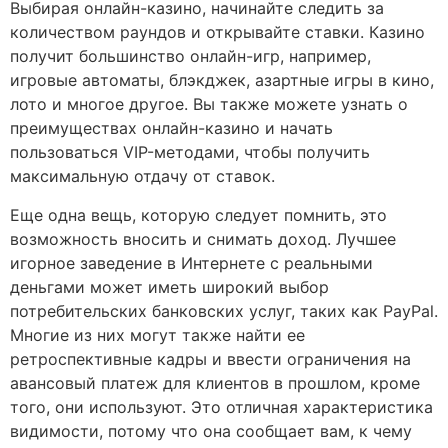
Выбирая онлайн-казино, начинайте следить за
количеством раундов и открывайте ставки. Казино
получит большинство онлайн-игр, например,
игровые автоматы, блэкджек, азартные игры в кино,
лото и многое другое. Вы также можете узнать о
преимуществах онлайн-казино и начать
пользоваться VIP-методами, чтобы получить
максимальную отдачу от ставок.
Еще одна вещь, которую следует помнить, это
возможность вносить и снимать доход. Лучшее
игорное заведение в Интернете с реальными
деньгами может иметь широкий выбор
потребительских банковских услуг, таких как PayPal.
Многие из них могут также найти ее
ретроспективные кадры и ввести ограничения на
авансовый платеж для клиентов в прошлом, кроме
того, они используют. Это отличная характеристика
видимости, потому что она сообщает вам, к чему