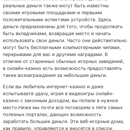
реальные деньги также могут быть известны
своими игровыми площадками и первыми
положительными аспектами устройств. Здесь
деньги предназначены для того, чтобы продолжать
быть вкладчиками, возвращая место и начать
использовать свои деньги. Часто они действительно
могут быть бесплатными компьютерными чипами,
перерывами для вас и другими наградами. В
отличие от старинных обычных игорных заведений,
в онлайн-казино есть возможность предоставлять
такие вознаграждения за небольшие деньги.
Если вы любитель интернет-казино и даже
испытываете удачу, играя в видеоигры онлайн-
казино с законным доходом, вы попали в нужное
место.Ниже мы почти все поговорим о пяти самых
полезных порталах, дающих возможность
заработать большие деньги. Эти веб-игорные дома,
как правило, управляются и вносятся в список,