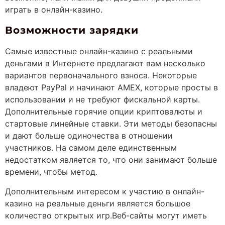
играть в онлайн-казино.
Возможности зарядки
Самые известные онлайн-казино с реальными
деньгами в Интернете предлагают вам несколько
вариантов первоначального взноса. Некоторые
владеют PayPal и начинают AMEX, которые просты в
использовании и не требуют фискальной карты.
Дополнительные горячие опции криптовалюты и
стартовые линейные ставки. Эти методы безопасны
и дают больше одиночества в отношении
участников. На самом деле единственным
недостатком является то, что они занимают больше
времени, чтобы метод.
Дополнительным интересом к участию в онлайн-
казино на реальные деньги является большое
количество открытых игр.Веб-сайты могут иметь