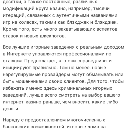
десятки, а также постоянные, различных
модификаций круга казино, например, тысячи
итераций, связанных с аутентичными названиями
игр на колесах, такими как блэкджек и блэкджек.
Кроме того, есть много захватывающих аспектов
ставок и новых джекпотов.
Все лучшие игорные заведения с реальным доходом
в Интернете управляются профессионалами по
ставкам. Предполагает, что они справедливы и
инициируют правильно. Тем не менее, новые
нерегулируемые провайдеры могут обманывать или
быть мошенниками своих клиентов. Для того, чтобы
избежать именно здесь криминальных игорных
заведений, лучше всего смотреть на выбор вашего
интернет-казино раньше, чем вносить какие-либо
деньги.
Наряду с предоставлением многочисленных
банковских возможностей, игровые дома на